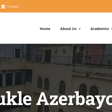
Campus
Home
About Us
Academics
ukle Azerbay