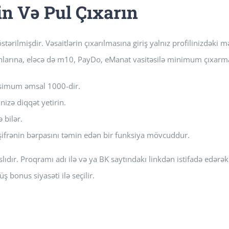
in Və Pul Çıxarın
tərilmişdir. Vəsaitlərin çıxarılmasına giriş yalnız profilinizdəki 
anlarına, eləcə də m10, PayDo, eManat vasitəsilə minimum çıxarm
ksimum əmsal 1000-dir.
izə diqqət yetirin.
 bilər.
 şifrənin bərpasını təmin edən bir funksiya mövcuddur.
lıdır. Proqramı adı ilə və ya BK saytındakı linkdən istifadə edərək
 bonus siyasəti ilə seçilir.