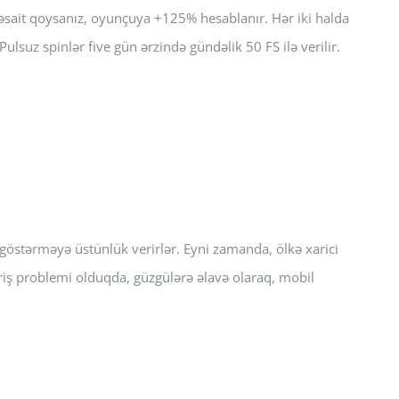
vəsait qoysanız, oyunçuya +125% hesablanır. Hər iki halda
lsuz spinlər five gün ərzində gündəlik 50 FS ilə verilir.
t göstərməyə üstünlük verirlər. Eyni zamanda, ölkə xarici
Giriş problemi olduqda, güzgülərə əlavə olaraq, mobil