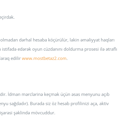
eçirdək.
a olmadan dərhal hesaba köçürülür, lakin əməliyyat haqları
n istifadə edərək oyun cüzdanını doldurma prosesi ilə ətraflı
araq edilir
www.mostbetaz2.com
.
n edir. İdman mərclərinə keçmək üçün əsas menyunu açıb
 sağdadır). Burada siz öz hesab profilinizi aça, aktiv
r işarəsi şəklində mövcuddur.