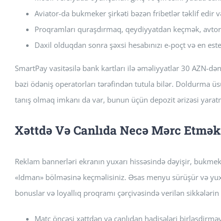
Aviator-da bukmeker şirkəti bəzən fribetlər təklif edir və
Proqramları quraşdırmaq, qeydiyyatdan keçmək, avtoriz
Daxil olduqdan sonra şəxsi hesabınızı e-poçt və en est
SmartPay vasitəsilə bank kartları ilə əməliyyatlar 30 AZN-də
bəzi ödəniş operatorları tərəfindən tutula bilər. Doldurma üs
tanış olmaq imkanı da var, bunun üçün depozit ərizəsi yara
Xəttdə Və Canlıda Necə Mərc Etmək
Reklam bannerləri ekranın yuxarı hissəsində dəyişir, bukmek
«Idman» bölməsinə keçməlisiniz. Əsas menyu sürüşür və yuxar
bonuslar və loyallıq proqramı çərçivəsində verilən sikkələrin
Matç öncəsi xəttdən və canlıdan hadisələri birləşdirməyə