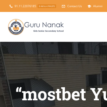
Skip
91.11.22076185
Contact Us
Alumni
8 AM to 4 PM (IST)
to
content
“mostbet Y