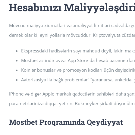
Hesabınızı Maliyyələşdir
Mövcud maliyyə xidmətləri və əməliyyat limitləri cədvəldə gös
demək olar ki, eyni yollarla mövcuddur. Kriptovalyuta cüzd
Ekspressdəki hadisələrin sayı məhdud deyil, lakin ma
Mostbet az indir əvvəl App Store-da hesab parametrlərin
Koinlər bonuslar və promosyon kodları üçün dəyişdirilə
Avtorizasiya ilə bağlı problemlər” “yaranarsa, anketdə
IPhone və digər Apple markalı qadcetlərin sahibləri daha şans
parametrlərinizə diqqət yetirin. Bukmeyker şirkəti düşünülmüş
Mostbet Proqramında Qeydiyyat