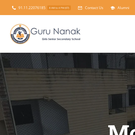
Skip
91.11.22076185
Contact Us
Alumni
8 AM to 4 PM (IST)
to
content
Mo