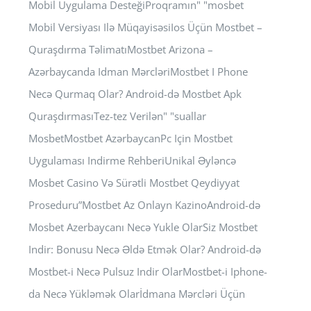
Mobil Uygulama DesteğiProqramın" "mosbet
Mobil Versiyası Ilə MüqayisəsiIos Üçün Mostbet –
Quraşdırma TəlimatıMostbet Arizona –
Azərbaycanda Idman MərcləriMostbet I Phone
Necə Qurmaq Olar? Android-də Mostbet Apk
QuraşdırmasıTez-tez Verilən" "suallar
MosbetMostbet AzərbaycanPc Için Mostbet
Uygulaması Indirme RehberiUnikal Əyləncə
Mosbet Casino Və Sürətli Mostbet Qeydiyyat
Proseduru”Mostbet Az Onlayn KazinoAndroid-də
Mosbet Azerbaycanı Necə Yukle OlarSiz Mostbet
Indir: Bonusu Necə Əldə Etmək Olar? Android-də
Mostbet-i Necə Pulsuz Indir OlarMostbet-i Iphone-
da Necə Yükləmək Olarİdmana Mərcləri Üçün