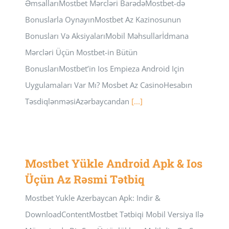
ƏmsallarıMostbet Mərcləri BarədəMostbet-də
Bonuslarla OynayınMostbet Az Kazinosunun
Bonusları Və AksiyalarıMobil Məhsullarİdmana
Mərcləri Üçün Mostbet-in Bütün
BonuslarıMostbet’in Ios Empieza Android Için
Uygulamaları Var Mı? Mosbet Az CasinoHesabın
TəsdiqlənməsiAzərbaycandan
[...]
Mostbet Yükle Android Apk & Ios
Üçün Az Rəsmi Tətbiq
Mostbet Yukle Azerbaycan Apk: Indir &
DownloadContentMostbet Tətbiqi Mobil Versiya Ilə