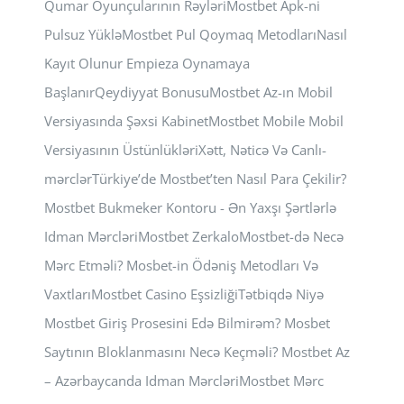
Qumar Oyunçularının RəyləriMostbet Apk-ni
Pulsuz YükləMostbet Pul Qoymaq MetodlarıNasıl
Kayıt Olunur Empieza Oynamaya
BaşlanırQeydiyyat BonusuMostbet Az-ın Mobil
Versiyasında Şəxsi KabinetMostbet Mobile Mobil
Versiyasının ÜstünlükləriXətt, Nəticə Və Canlı-
mərclərTürkiye’de Mostbet’ten Nasıl Para Çekilir?
Mostbet Bukmeker Kontoru - Ən Yaxşı Şərtlərlə
Idman MərcləriMostbet ZerkaloMostbet-də Necə
Mərc Etməli? Mosbet-in Ödəniş Metodları Və
VaxtlarıMostbet Casino EşsizliğiTətbiqdə Niyə
Mostbet Giriş Prosesini Edə Bilmirəm? Mosbet
Saytının Bloklanmasını Necə Keçməli? Mostbet Az
– Azərbaycanda Idman MərcləriMostbet Mərc