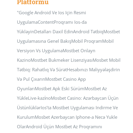
Platformu
"Google Android Ve Ios Için Resmi
UygulamaContentProqramı Ios-da
YükləyinDetalları Daxil EdinAndroid TətbiqMostbet
Uygulamasına Genel BakışMobil ProqramMobil
Versiyon Vs UygulamaMostbet Onlayn
KazinoMostbet Bukmeker LisenziyasıMosbet Mobil
Tətbiq: Rahatlıq Və SürətHesabınızı Maliyyələşdirin
Və Pul ÇıxarınMostbet Casino App
OyunlarıMostbet Apk Eski SürümMostbet Az
YükleLive-kazi̇noMosbet Casino: Azərbaycan Üçün
ÜstünlüklərIos’ta Mostbet Uygulaması Indirme Ve
KurulumMosbet Azerbaycan Iphone-a Necə Yukle
OlarAndroid Üçün Mostbet Az Proqramını