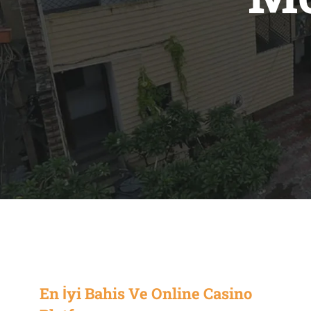
En İyi Bahis Ve Online Casino