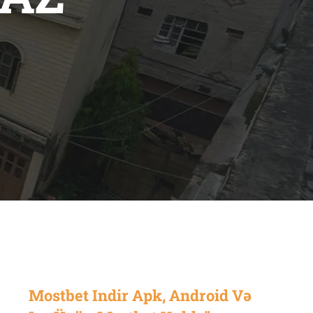
Mostbet Indir Apk, Android Və