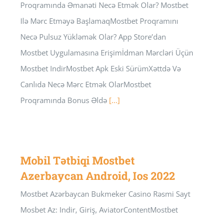
Proqramında Əmanəti Necə Etmək Olar? Mostbet
Ilə Mərc Etməyə BaşlamaqMostbet Proqramını
Necə Pulsuz Yükləmək Olar? App Store’dan
Mostbet Uygulamasına Erişimİdman Mərcləri Üçün
Mostbet IndirMostbet Apk Eski SürümXəttdə Və
Canlıda Necə Mərc Etmək OlarMostbet
Proqramında Bonus Əldə
[...]
Mobil Tətbiqi Mostbet
Azerbayсan Android, Ios 2022
Mostbet Azərbaycan Bukmeker Casino Rəsmi Sayt
Мosbet Az: Indir, Giriş, AviatorContentMostbet