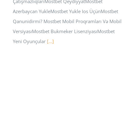
ÇatışmazlıqlarıMostbet QeydiyyatMostbet
Azerbaycan YukleMostbet Yukle Ios ÜçünMostbet
Qanunidirmi? Mostbet Mobil Proqramları Və Mobil
VersiyasıMostbet Bukmeker LisenziyasıMostbet
Yeni Oyunçular
[...]