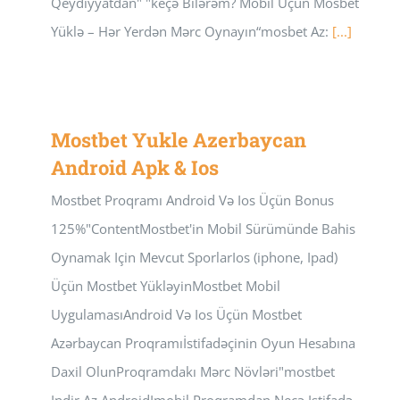
Qeydiyyatdan" "keçə Bilərəm? Mobil Üçün Mosbet
Yüklə – Hər Yerdən Mərc Oynayın“mosbet Az:
[...]
Mostbet Yukle Azerbaycan
Android Apk & Ios
Mostbet Proqramı Android Və Ios Üçün Bonus
125%"ContentMostbet'in Mobil Sürümünde Bahis
Oynamak Için Mevcut SporlarIos (iphone, Ipad)
Üçün Mostbet YükləyinMostbet Mobil
UygulamasıAndroid Və Ios Üçün Mostbet
Azərbaycan Proqramıİstifadəçinin Oyun Hesabına
Daxil OlunProqramdakı Mərc Növləri"mostbet