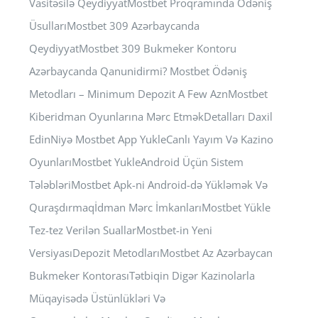
Vasitəsilə QeydiyyatMostbet Proqramında Ödəniş
ÜsullarıMostbet 309 Azərbaycanda
QeydiyyatMostbet 309 Bukmeker Kontoru
Azərbaycanda Qanunidirmi? Mostbet Ödəniş
Metodları – Minimum Depozit A Few AznMostbet
Kiberidman Oyunlarına Mərc EtməkDetalları Daxil
EdinNiyə Mostbet App YukleCanlı Yayım Və Kazino
OyunlarıMostbet YukleAndroid Üçün Sistem
TələbləriMostbet Apk-ni Android-də Yükləmək Və
Quraşdırmaqİdman Mərc İmkanlarıMostbet Yükle
Tez-tez Verilən SuallarMostbet-in Yeni
VersiyasıDepozit MetodlarıMostbet Az Azərbaycan
Bukmeker KontorasıTətbiqin Digər Kazinolarla
Müqayisədə Üstünlükləri Və