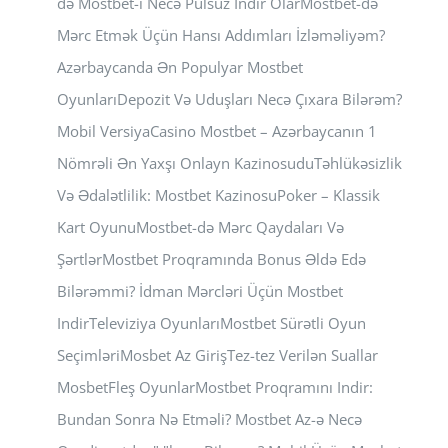
də Mostbet-i Necə Pulsuz Indir OlarMostbet-də
Mərc Etmək Üçün Hansı Addımları İzləməliyəm?
Azərbaycanda Ən Populyar Mostbet
OyunlarıDepozit Və Uduşları Necə Çıxara Bilərəm?
Mobil VersiyaCasino Mostbet – Azərbaycanın 1
Nömrəli Ən Yaxşı Onlayn KazinosuduTəhlükəsizlik
Və Ədalətlilik: Mostbet KazinosuPoker – Klassik
Kart OyunuMostbet-də Mərc Qaydaları Və
ŞərtlərMostbet Proqramında Bonus Əldə Edə
Bilərəmmi? İdman Mərcləri Üçün Mostbet
IndirTeleviziya OyunlarıMostbet Sürətli Oyun
SeçimləriMosbet Az GirişTez-tez Verilən Suallar
MosbetFleş OyunlarMostbet Proqramını Indir:
Bundan Sonra Nə Etməli? Mostbet Az-ə Necə