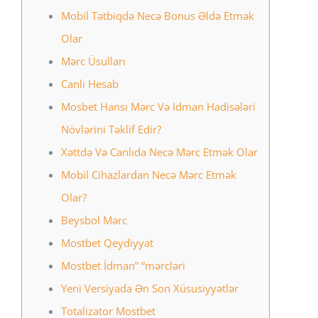
Mobil Tətbiqdə Necə Bonus Əldə Etmək
Olar
Mərc Üsulları
Canlı Hesab
Mosbet Hansı Mərc Və Idman Hadisələri
Növlərini Təklif Edir?
Xəttdə Və Canlıda Necə Mərc Etmək Olar
Mobil Cihazlardan Necə Mərc Etmək
Olar?
Beysbol Mərc
Mostbet Qeydiyyat
Mostbet İdman” “mərcləri
Yeni Versiyada Ən Son Xüsusiyyətlər
Totalizator Mostbet