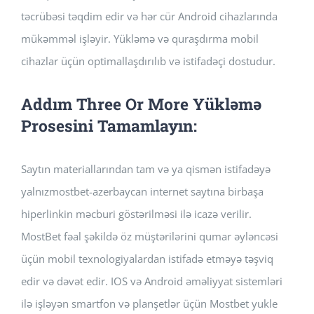
təcrübəsi təqdim edir və hər cür Android cihazlarında
mükəmməl işləyir. Yükləmə və quraşdırma mobil
cihazlar üçün optimallaşdırılıb və istifadəçi dostudur.
Addım Three Or More Yükləmə
Prosesini Tamamlayın:
Saytın materiallarından tam və ya qismən istifadəyə
yalnızmostbet-azerbaycan internet saytına birbaşa
hiperlinkin məcburi göstərilməsi ilə icazə verilir.
MostBet fəal şəkildə öz müştərilərini qumar əyləncəsi
üçün mobil texnologiyalardan istifadə etməyə təşviq
edir və dəvət edir. IOS və Android əməliyyat sistemləri
ilə işləyən smartfon və planşetlər üçün Mostbet yukle