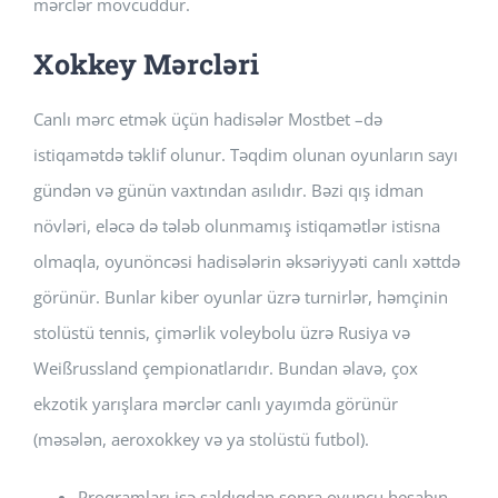
mərclər mövcuddur.
Xokkey Mərcləri
Canlı mərc etmək üçün hadisələr Mostbet –də
istiqamətdə təklif olunur. Təqdim olunan oyunların sayı
gündən və günün vaxtından asılıdır. Bəzi qış idman
növləri, eləcə də tələb olunmamış istiqamətlər istisna
olmaqla, oyunöncəsi hadisələrin əksəriyyəti canlı xəttdə
görünür. Bunlar kiber oyunlar üzrə turnirlər, həmçinin
stolüstü tennis, çimərlik voleybolu üzrə Rusiya və
Weißrussland çempionatlarıdır. Bundan əlavə, çox
ekzotik yarışlara mərclər canlı yayımda görünür
(məsələn, aeroxokkey və ya stolüstü futbol).
Proqramları işə saldıqdan sonra oyunçu hesabın