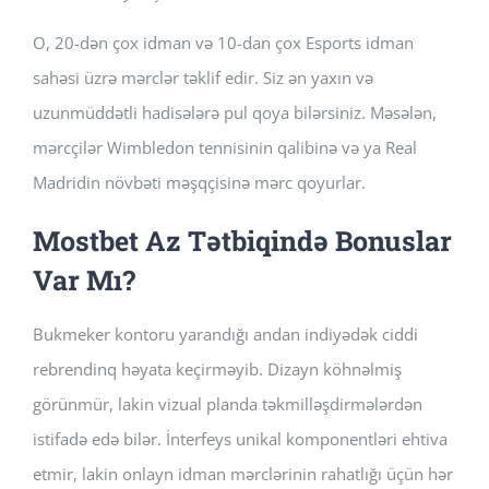
O, 20-dən çox idman və 10-dan çox Esports idman
sahəsi üzrə mərclər təklif edir. Siz ən yaxın və
uzunmüddətli hadisələrə pul qoya bilərsiniz. Məsələn,
mərcçilər Wimbledon tennisinin qalibinə və ya Real
Madridin növbəti məşqçisinə mərc qoyurlar.
Mostbet Az Tətbiqində Bonuslar
Var Mı?
Bukmeker kontoru yarandığı andan indiyədək ciddi
rebrendinq həyata keçirməyib. Dizayn köhnəlmiş
görünmür, lakin vizual planda təkmilləşdirmələrdən
istifadə edə bilər. İnterfeys unikal komponentləri ehtiva
etmir, lakin onlayn idman mərclərinin rahatlığı üçün hər