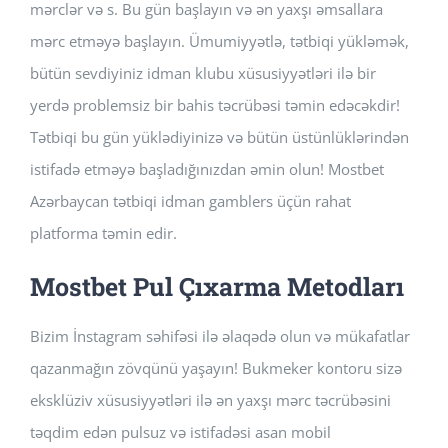
mərclər və s. Bu gün başlayın və ən yaxşı əmsallara
mərc etməyə başlayın. Ümumiyyətlə, tətbiqi yükləmək,
bütün sevdiyiniz idman klubu xüsusiyyətləri ilə bir
yerdə problemsiz bir bahis təcrübəsi təmin edəcəkdir!
Tətbiqi bu gün yüklədiyinizə və bütün üstünlüklərindən
istifadə etməyə başladığınızdan əmin olun! Mostbet
Azərbaycan tətbiqi idman gamblers üçün rahat
platforma təmin edir.
Mostbet Pul Çıxarma Metodları
Bizim İnstagram səhifəsi ilə əlaqədə olun və mükafatlar
qazanmağın zövqünü yaşayın! Bukmeker kontoru sizə
eksklüziv xüsusiyyətləri ilə ən yaxşı mərc təcrübəsini
təqdim edən pulsuz və istifadəsi asan mobil