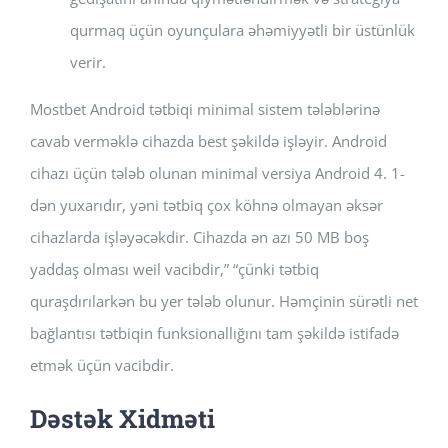
qurmaq üçün oyunçulara əhəmiyyətli bir üstünlük
verir.
Mostbet Android tətbiqi minimal sistem tələblərinə
cavab verməklə cihazda best şəkildə işləyir. Android
cihazı üçün tələb olunan minimal versiya Android 4. 1-
dən yuxarıdır, yəni tətbiq çox köhnə olmayan əksər
cihazlarda işləyəcəkdir. Cihazda ən azı 50 MB boş
yaddaş olması weil vacibdir,” “çünki tətbiq
quraşdırılarkən bu yer tələb olunur. Həmçinin sürətli net
bağlantısı tətbiqin funksionallığını tam şəkildə istifadə
etmək üçün vacibdir.
Dəstək Xidməti