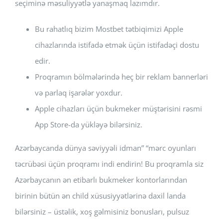
seçiminə məsuliyyətlə yanaşmaq lazımdır.
Bu rahatlıq bizim Mostbet tətbiqimizi Apple
cihazlarında istifadə etmək üçün istifadəçi dostu
edir.
Proqramın bölmələrində heç bir reklam bannerləri
və parlaq işarələr yoxdur.
Apple cihazları üçün bukmeker müştərisini rəsmi
App Store-da yükləyə bilərsiniz.
Azərbaycanda dünya səviyyəli idman” “mərc oyunları
təcrübəsi üçün proqramı indi endirin! Bu proqramla siz
Azərbaycanın ən etibarlı bukmeker kontorlarından
birinin bütün ən child xüsusiyyətlərinə daxil landa
bilərsiniz – üstəlik, xoş gəlmisiniz bonusları, pulsuz