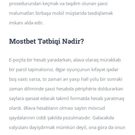
prosedurundan keçmək və təqdim olunan şəxsi
məlumatları birbaşa mobil müştəridə təsdiqləmək
imkanı əldə edir.
Mostbet Tətbiqi Nədir?
E-poçtla bir hesab yaradarkən, əlavə olaraq mürəkkəb
bir parol tapmalısınız. Əgər oyunçunun kifayət qədər
boş vaxtı varsa, to zaman ən yaxşı həll yolu bir sonraki
zaman diliminde şəxsi hesabda périphérie doldurarkən
səylərə qənaət edəcək təkmil formatda hesab yaratmaq
olardı. Əlavə hesabların olması saytın mövcud
qaydalarının ciddi şəkildə pozulmasıdır. Gələcəkdə
valyutanı dəyişdirmək mümkün deyil, ona görə də onun