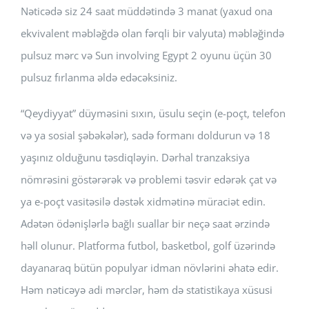
Nəticədə siz 24 saat müddətində 3 manat (yaxud ona
ekvivalent məbləğdə olan fərqli bir valyuta) məbləğində
pulsuz mərc və Sun involving Egypt 2 oyunu üçün 30
pulsuz fırlanma əldə edəcəksiniz.
“Qeydiyyat” düyməsini sıxın, üsulu seçin (e-poçt, telefon
və ya sosial şəbəkələr), sadə formanı doldurun və 18
yaşınız olduğunu təsdiqləyin. Dərhal tranzaksiya
nömrəsini göstərərək və problemi təsvir edərək çat və
ya e-poçt vasitəsilə dəstək xidmətinə müraciət edin.
Adətən ödənişlərlə bağlı suallar bir neçə saat ərzində
həll olunur. Platforma futbol, basketbol, golf üzərində
dayanaraq bütün populyar idman növlərini əhatə edir.
Həm nəticəyə adi mərclər, həm də statistikaya xüsusi