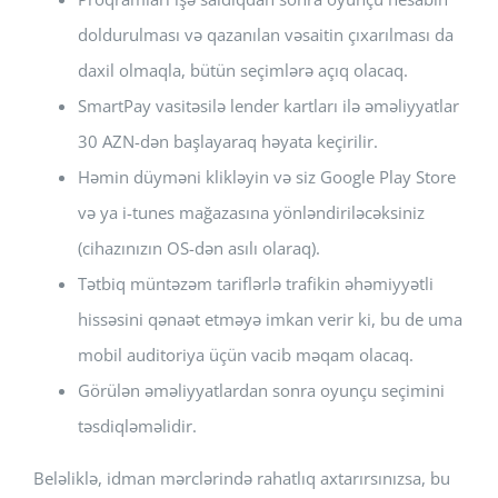
doldurulması və qazanılan vəsaitin çıxarılması da
daxil olmaqla, bütün seçimlərə açıq olacaq.
SmartPay vasitəsilə lender kartları ilə əməliyyatlar
30 AZN-dən başlayaraq həyata keçirilir.
Həmin düyməni klikləyin və siz Google Play Store
və ya i-tunes mağazasına yönləndiriləcəksiniz
(cihazınızın OS-dən asılı olaraq).
Tətbiq müntəzəm tariflərlə trafikin əhəmiyyətli
hissəsini qənaət etməyə imkan verir ki, bu de uma
mobil auditoriya üçün vacib məqam olacaq.
Görülən əməliyyatlardan sonra oyunçu seçimini
təsdiqləməlidir.
Beləliklə, idman mərclərində rahatlıq axtarırsınızsa, bu