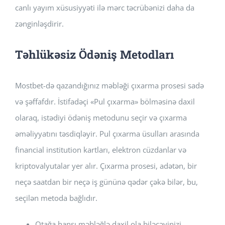
canlı yayım xüsusiyyəti ilə mərc təcrübənizi daha da
zənginləşdirir.
Təhlükəsiz Ödəniş Metodları
Mostbet-də qazandığınız məbləği çıxarma prosesi sadə
və şəffafdır. İstifadəçi «Pul çıxarma» bölməsinə daxil
olaraq, istədiyi ödəniş metodunu seçir və çıxarma
əməliyyatını təsdiqləyir. Pul çıxarma üsulları arasında
financial institution kartları, elektron cüzdanlar və
kriptovalyutalar yer alır. Çıxarma prosesi, adətən, bir
neçə saatdan bir neçə iş gününə qədər çəkə bilər, bu,
seçilən metoda bağlıdır.
Otağa hansı məbləğlə daxil ola biləcəyinizi