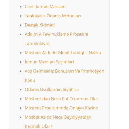
Canlı Idman Mərcləri
Building Safety Certificate
Təhlükəsiz Ödəniş Metodları
Dəstək Xidməti
Addım A Few Yükləmə Prosesini
Tamamlayın:
Mostbet Az Indir Mobil Tətbiqi – Nəticə
İdman Mərcləri Seçimləri
Xoş Gəlmisiniz Bonusları Və Promosyon
Kodu
Ödəniş Üsullarının Siyahısı:
Mostbet-dən Necə Pul Çıxarmaq Olar
Mostbet Proqramında Onlayn Kazino
Mosbet Az-da Necə Qeydiyyatdan
Keçmək Olar?