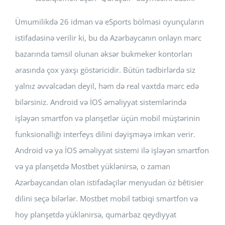
Ümumilikdə 26 idman və eSports bölməsi oyunçuların
istifadəsinə verilir ki, bu da Azərbaycanın onlayn mərc
bazarında təmsil olunan əksər bukmeker kontorları
arasında çox yaxşı göstəricidir. Bütün tədbirlərdə siz
yalnız əvvəlcədən deyil, həm də real vaxtda mərc edə
bilərsiniz. Android və İOS əməliyyat sistemlərində
işləyən smartfon və planşetlər üçün mobil müştərinin
funksionallığı interfeys dilini dəyişməyə imkan verir.
Android və ya İOS əməliyyat sistemi ilə işləyən smartfon
və ya planşetdə Mostbet yüklənirsə, o zaman
Azərbaycandan olan istifadəçilər menyudan öz bêtisier
dilini seçə bilərlər. Mostbet mobil tətbiqi smartfon və
hoy planşetdə yüklənirsə, qumarbaz qeydiyyat