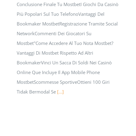
Conclusione Finale Tu MostbetI Giochi Da Casinò
Building Safety Certificate
Più Popolari Sul Tuo TelefonoVantaggi Del
Bookmaker MostbetRegistrazione Tramite Social
NetworkCommenti Dei Giocatori Su
Mostbet"Come Accedere Al Tuo Nota Mostbet?
Vantaggi Di Mostbet Rispetto Ad Altri
BookmakerVinci Un Sacca Di Soldi Nei Casinò
Online Que Incluye Il App Mobile Phone
MostbetScommesse SportiveOttieni 100 Giri
Tidak Bermodal Se
[...]