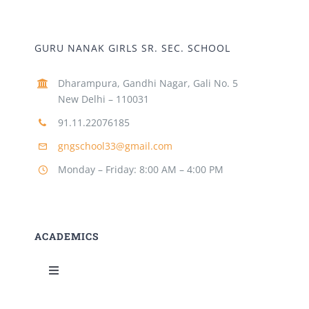
GURU NANAK GIRLS SR. SEC. SCHOOL
Dharampura, Gandhi Nagar, Gali No. 5
New Delhi – 110031
91.11.22076185
gngschool33@gmail.com
Monday – Friday: 8:00 AM – 4:00 PM
ACADEMICS
Toggle
Navigation
Science Lab