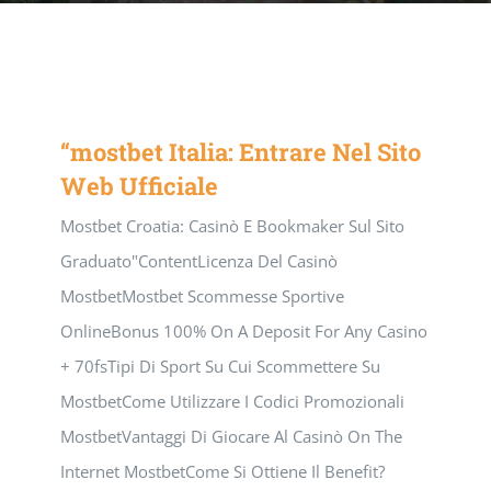
Music Room
Basic Documents
Admission Form
APPLY
NOC
Maths Lab
Staff / Members Lists
“mostbet Italia: Entrare Nel Sito
Fee Structure
Staff List
Home Science Lab
Certificates
Web Ufficiale
Mostbet Croatia: Casinò E Bookmaker Sul Sito
Annual Calendar
SMC Members
Recognition Certificate
Library
Mandatory Disclosure pdf
Graduato"ContentLicenza Del Casinò
MostbetMostbet Scommesse Sportive
Last Three Year Result
PTA Members
Land Certificate
Computer Lab
OnlineBonus 100% On A Deposit For Any Casino
+ 70fsTipi Di Sport Su Cui Scommettere Su
Fire Safety
MostbetCome Utilizzare I Codici Promozionali
MostbetVantaggi Di Giocare Al Casinò On The
Water Health Certificate
Internet MostbetCome Si Ottiene Il Benefit?