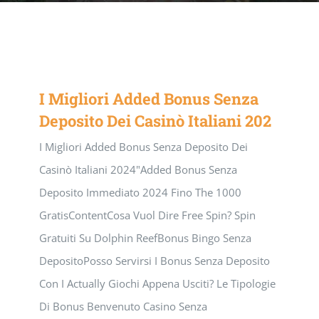
Music Room
Basic Documents
Admission Form
APPLY
NOC
Maths Lab
Staff / Members Lists
I Migliori Added Bonus Senza
Fee Structure
Staff List
Home Science Lab
Certificates
Deposito Dei Casinò Italiani 202
I Migliori Added Bonus Senza Deposito Dei
Annual Calendar
SMC Members
Recognition Certificate
Library
Mandatory Disclosure pdf
Casinò Italiani 2024"Added Bonus Senza
Deposito Immediato 2024 Fino The 1000
Last Three Year Result
PTA Members
Land Certificate
Computer Lab
GratisContentCosa Vuol Dire Free Spin? Spin
Gratuiti Su Dolphin ReefBonus Bingo Senza
Fire Safety
DepositoPosso Servirsi I Bonus Senza Deposito
Con I Actually Giochi Appena Usciti? Le Tipologie
Water Health Certificate
Di Bonus Benvenuto Casino Senza