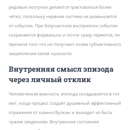
рядовые поступки делаются трактоваться более
чётко, поскольку нервная система не размыкается
от события. При безучастном восприятии события
сохраняются формально и почти сразу теряются, по
причине того что не получают снова субъективного
закрепления своей нужности.
Внутренняя смысл эпизода
через личный отклик
Человеческая важность эпизода складывается в тот
миг, когда процесс создаёт душевный аффективный
отражение от казино Вулкан и выходит из быть
чужим сведением. Внутренние состояния