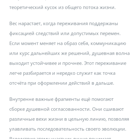
теоретический кусок из общего потока жизни.
Вес нарастает, когда переживания поддержаны
фиксацией следствий или допустимых перемен.
Если момент меняет на образ себя, коммуникацию
или курс дальнейших же решений, душевная волна
выходит устойчивее и прочнее. Этот переживание
легче разбирается и нередко служит как точка
отсчёта при оформлении действий в дальше.
Внутренне важные фрагменты ещё помогают
сборке душевной согласованности. Они сшивают
различные вехи жизни в цельную линию, позволяя
улавливать последовательность своего эволюции.
Вследствие этому участник лучше понимает,