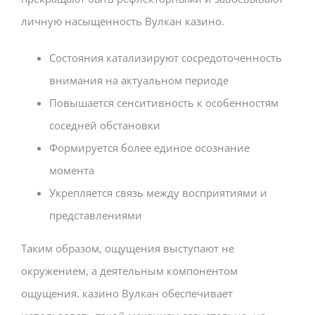
личную насыщенность Вулкан казино.
Состояния катализируют сосредоточенность
внимания на актуальном периоде
Повышается сенситивность к особенностям
соседней обстановки
Формируется более единое осознание
момента
Укрепляется связь между восприятиями и
представлениями
Таким образом, ощущения выступают не
окружением, а деятельным компонентом
ощущения. казино Вулкан обеспечивает