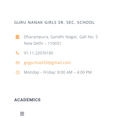
GURU NANAK GIRLS SR. SEC. SCHOOL
Dharampura, Gandhi Nagar, Gali No. 5
New Delhi – 110031
91.11.22076185
gngschool33@gmail.com
Monday – Friday: 8:00 AM – 4:00 PM
ACADEMICS
Toggle
Navigation