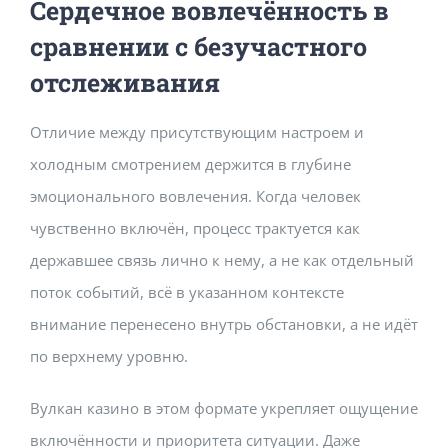
Сердечное вовлечённость в
сравнении с безучастного
отслеживания
Отличие между присутствующим настроем и
холодным смотрением держится в глубине
эмоционального вовлечения. Когда человек
чувственно включён, процесс трактуется как
державшее связь лично к нему, а не как отдельный
поток событий, всё в указанном контексте
внимание перенесено внутрь обстановки, а не идёт
по верхнему уровню.
Вулкан казино в этом формате укрепляет ощущение
включённости и приоритета ситуации. Даже