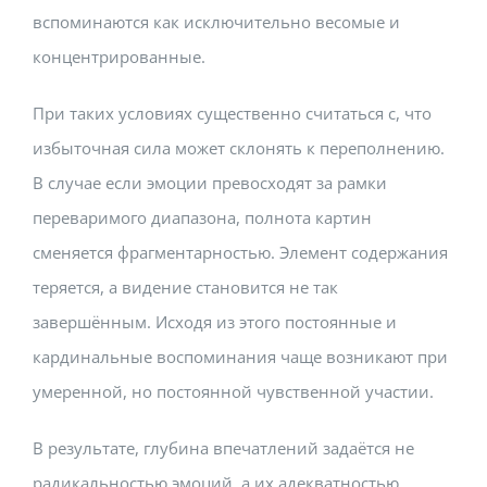
вспоминаются как исключительно весомые и
концентрированные.
При таких условиях существенно считаться с, что
избыточная сила может склонять к переполнению.
В случае если эмоции превосходят за рамки
переваримого диапазона, полнота картин
сменяется фрагментарностью. Элемент содержания
теряется, а видение становится не так
завершённым. Исходя из этого постоянные и
кардинальные воспоминания чаще возникают при
умеренной, но постоянной чувственной участии.
В результате, глубина впечатлений задаётся не
радикальностью эмоций, а их адекватностью