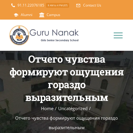
Skip
91.11.22076185
Contact Us
8 AM to 4 PM (IST)
to
Alumni
Campus
content
Tog
Nav
Отчего чувства
Home
формируют ощущения
About Us
гораздо
выразительным
Principal’s Desk
Academics
Home
/
Uncategorized
/
Science Lab
Mandatory Disclosure
Отчего чувства формируют ощущения гораздо
выразительным