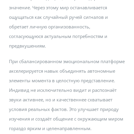
значение. Через этому мир останавливается
ощущаться как случайный ручей сигналов и
обретает личную организованность,
согласующуюся актуальным потребностям и
предвкушениям.
При сбалансированном эмоциональном платформе
акселерируется навык объединять автономные
элементы момента в целостную представление.
Индивид не исключительно видит и распознаёт
звуки активнее, но и качественнее схватывает
условия реальных фактов. Это улучшает природу
изучения и создаёт общение с окружающим миром
гораздо ярким и целенаправленным.