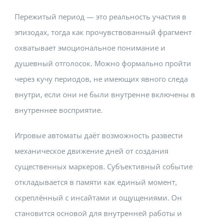
Пережитый период — это реальность участия в
эпизодах, тогда как прочувствованный фрагмент
охватывает эмоциональное понимание и
душевный отголосок. Можно формально пройти
через кучу периодов, не имеющих явного следа
внутри, если они не были внутренне включены в
внутреннее восприятие.
Игровые автоматы даёт возможность развести
механическое движение дней от создания
существенных маркеров. Субъективный событие
откладывается в памяти как единый момент,
скреплённый с инсайтами и ощущениями. Он
становится основой для внутренней работы и