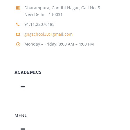
Dharampura, Gandhi Nagar, Gali No. 5
New Delhi – 110031
91.11.22076185
gngschool33@gmail.com
Monday – Friday: 8:00 AM – 4:00 PM
ACADEMICS
Toggle
Navigation
Science Lab
MENU
Music Room