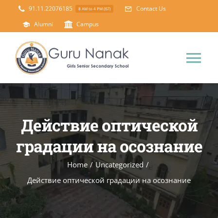
Skip
91.11.22076185
Contact Us
8 AM to 4 PM (IST)
to
Alumni
Campus
content
Tog
Nav
Home
Действие оптической
About Us
градации на осознание
Principal’s Desk
Academics
Home
/
Uncategorized
/
Действие оптической градации на осознание
Science Lab
Mandatory Disclosure