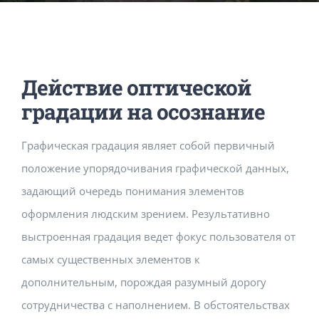
Music Room
Basic Documents
Admission Form
APPLY
NOC
Maths Lab
Staff / Members Lists
Действие оптической
Fee Structure
Staff List
Home Science Lab
Certificates
градации на осознание
Графическая градация являет собой первичный
Annual Calendar
SMC Members
Recognition Certificate
Library
Mandatory Disclosure pdf
положение упорядочивания графической данных,
задающий очередь понимания элементов
Last Three Year Result
PTA Members
Land Certificate
Computer Lab
оформления людским зрением. Результативно
выстроенная градация ведет фокус пользователя от
Fire Safety
самых существенных элементов к
дополнительным, порождая разумный дорогу
Water Health Certificate
сотрудничества с наполнением. В обстоятельствах