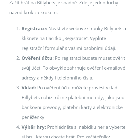
Začít hrát na Billybets je snadné. Zde je jednoduchý
návod krok za krokem:
Registrace:
Navštivte webové stránky Billybets a
klikněte na tlačítko „Registrace“. Vyplňte
registrační formulář s vašimi osobními údaji.
Ověření účtu:
Po registraci budete muset ověřit
svůj účet. To obvykle zahrnuje ověření e-mailové
adresy a někdy i telefonního čísla.
Vklad:
Po ověření účtu můžete provést vklad.
Billybets nabízí různé platební metody, jako jsou
bankovní převody, platební karty a elektronické
peněženky.
Výběr hry:
Prohlédněte si nabídku her a vyberte
si hru, kterou chcete hrát. Pro začátečníky