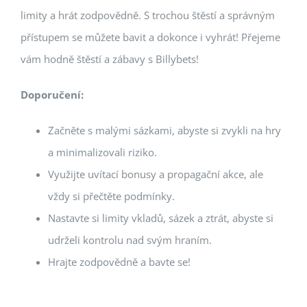
limity a hrát zodpovědně. S trochou štěstí a správným
přístupem se můžete bavit a dokonce i vyhrát! Přejeme
vám hodně štěstí a zábavy s Billybets!
Doporučení:
Začněte s malými sázkami, abyste si zvykli na hry
a minimalizovali riziko.
Využijte uvítací bonusy a propagační akce, ale
vždy si přečtěte podmínky.
Nastavte si limity vkladů, sázek a ztrát, abyste si
udrželi kontrolu nad svým hraním.
Hrajte zodpovědně a bavte se!