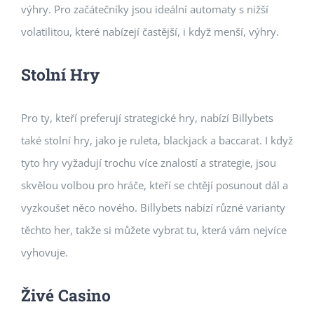
výhry. Pro začátečníky jsou ideální automaty s nižší
volatilitou, které nabízejí častější, i když menší, výhry.
Stolní Hry
Pro ty, kteří preferují strategické hry, nabízí Billybets
také stolní hry, jako je ruleta, blackjack a baccarat. I když
tyto hry vyžadují trochu více znalostí a strategie, jsou
skvělou volbou pro hráče, kteří se chtějí posunout dál a
vyzkoušet něco nového. Billybets nabízí různé varianty
těchto her, takže si můžete vybrat tu, která vám nejvíce
vyhovuje.
Živé Casino