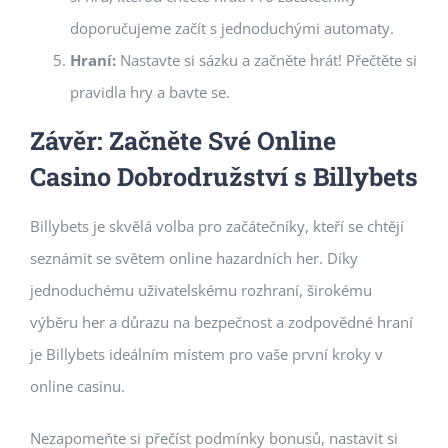
doporučujeme začít s jednoduchými automaty.
Hraní:
Nastavte si sázku a začněte hrát! Přečtěte si
pravidla hry a bavte se.
Závěr: Začněte Své Online
Casino Dobrodružství s Billybets
Billybets je skvělá volba pro začátečníky, kteří se chtějí
seznámit se světem online hazardních her. Díky
jednoduchému uživatelskému rozhraní, širokému
výběru her a důrazu na bezpečnost a zodpovědné hraní
je Billybets ideálním místem pro vaše první kroky v
online casinu.
Nezapomeňte si přečíst podmínky bonusů, nastavit si