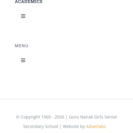
ACADEMICS
Toggle
Navigation
Science Lab
MENU
Music Room
Toggle
Navigation
Home Science Lab
Principal’s Desk
Library
Mandatory Disclosure
Computer Lab
© Copyright 1960 - 2026 | Guru Nanak Girls Senior
Secondary School | Website by
Adverlabs
&