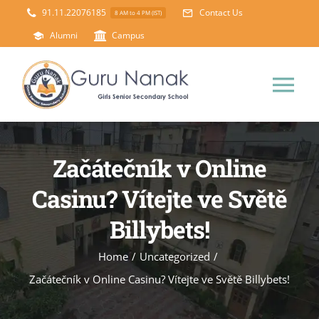
Skip
91.11.22076185
Contact Us
8 AM to 4 PM (IST)
to
Alumni
Campus
content
Tog
Nav
Home
Začátečník v Online
About Us
Casinu? Vítejte ve Světě
Billybets!
Principal’s Desk
Academics
Home
/
Uncategorized
/
Začátečník v Online Casinu? Vítejte ve Světě Billybets!
Science Lab
Mandatory Disclosure