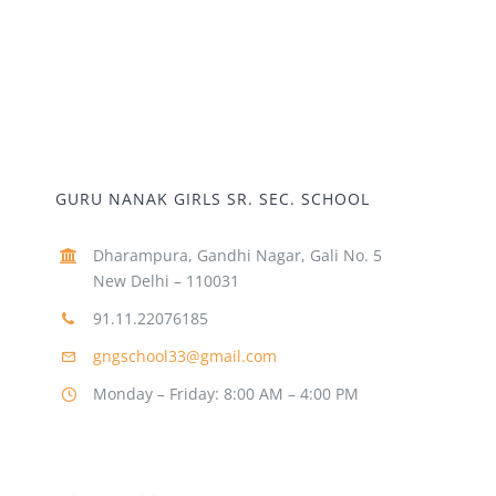
GURU NANAK GIRLS SR. SEC. SCHOOL
Dharampura, Gandhi Nagar, Gali No. 5
New Delhi – 110031
91.11.22076185
gngschool33@gmail.com
Monday – Friday: 8:00 AM – 4:00 PM