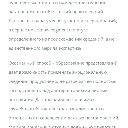
чувственных ответов и намеренное изучение
альтернативных объяснений происшествий.
Данное не подразумевает угнетение переживаний,
а вернее их acknowledgment в статусе
определенного из происхождений сведений, а не
единственного мерила экспертизы.
Осознанный способ к образованию представлений
дает возможность применять эмоциональную
сведения продуктивно, не разрешая ей полностью
господствовать над альтернативными видами
восприятия. Данное наиболее значимо в
служебных обстоятельствах, межличностных
отношениях и совершении важных постановлений,
где эмоциональные отклики должны учитываться,