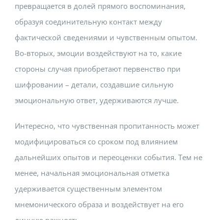
превращается в долей прямого воспоминания,
образуя соединительную контакт между
фактической сведениями и чувственным опытом.
Во-вторых, эмоции воздействуют на то, какие
стороны случая приобретают первенство при
шифровании – детали, создавшие сильную
эмоциональную ответ, удерживаются лучше.
Интересно, что чувственная пропитанность может
модифицироваться со сроком под влиянием
дальнейших опытов и переоценки события. Тем не
менее, начальная эмоциональная отметка
удерживается существенным элементом
мнемонического образа и воздействует на его
личную важность.