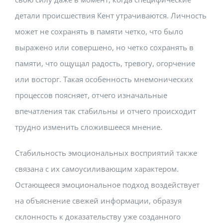
детали происшествия Кент утрачиваются. Личность
может не сохранять в памяти четко, что было
выражено или совершено, но четко сохранять в
памяти, что ощущал радость, тревогу, огорчение
или восторг. Такая особенность мнемонических
процессов поясняет, отчего изначальные
впечатления так стабильны и отчего происходит
трудно изменить сложившееся мнение.
Стабильность эмоциональных восприятий также
связана с их самоусиливающим характером.
Остающееся эмоциональное подход воздействует
на объяснение свежей информации, образуя
склонность к доказательству уже созданного