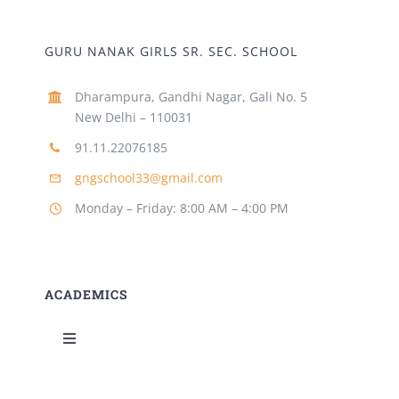
GURU NANAK GIRLS SR. SEC. SCHOOL
Dharampura, Gandhi Nagar, Gali No. 5
New Delhi – 110031
91.11.22076185
gngschool33@gmail.com
Monday – Friday: 8:00 AM – 4:00 PM
ACADEMICS
Toggle
Navigation
Science Lab