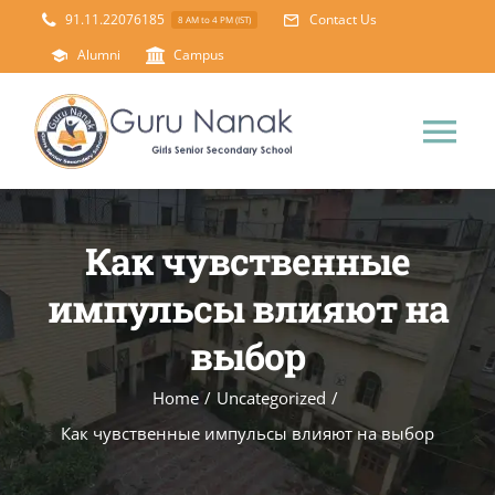
Skip
91.11.22076185
Contact Us
8 AM to 4 PM (IST)
to
Alumni
Campus
content
Tog
Nav
Home
Как чувственные
About Us
импульсы влияют на
выбор
Principal’s Desk
Academics
Home
/
Uncategorized
/
Как чувственные импульсы влияют на выбор
Science Lab
Mandatory Disclosure