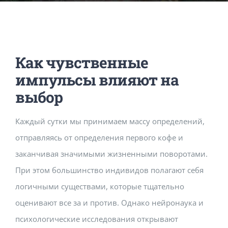
Music Room
Basic Documents
Admission Form
APPLY
NOC
Maths Lab
Staff / Members Lists
Как чувственные
Fee Structure
Staff List
Home Science Lab
Certificates
импульсы влияют на
выбор
Annual Calendar
SMC Members
Recognition Certificate
Library
Mandatory Disclosure pdf
Каждый сутки мы принимаем массу определений,
отправляясь от определения первого кофе и
Last Three Year Result
PTA Members
Land Certificate
Computer Lab
заканчивая значимыми жизненными поворотами.
При этом большинство индивидов полагают себя
Fire Safety
логичными существами, которые тщательно
оценивают все за и против. Однако нейронаука и
Water Health Certificate
психологические исследования открывают