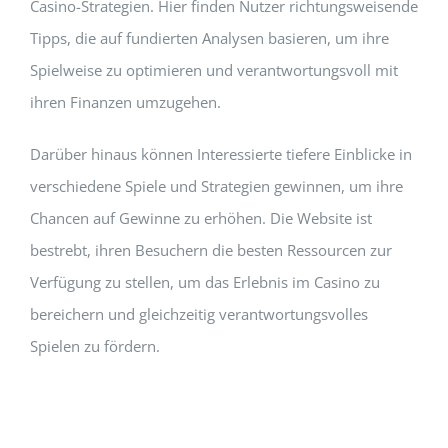
Casino-Strategien. Hier finden Nutzer richtungsweisende
Tipps, die auf fundierten Analysen basieren, um ihre
Spielweise zu optimieren und verantwortungsvoll mit
ihren Finanzen umzugehen.
Darüber hinaus können Interessierte tiefere Einblicke in
verschiedene Spiele und Strategien gewinnen, um ihre
Chancen auf Gewinne zu erhöhen. Die Website ist
bestrebt, ihren Besuchern die besten Ressourcen zur
Verfügung zu stellen, um das Erlebnis im Casino zu
bereichern und gleichzeitig verantwortungsvolles
Spielen zu fördern.