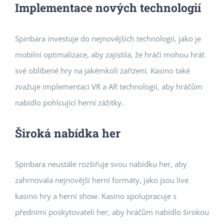
Implementace nových technologií
Spinbara investuje do nejnovějších technologií, jako je
mobilní optimalizace, aby zajistila, že hráči mohou hrát
své oblíbené hry na jakémkoli zařízení. Kasino také
zvažuje implementaci VR a AR technologií, aby hráčům
nabídlo pohlcující herní zážitky.
Široká nabídka her
Spinbara neustále rozšiřuje svou nabídku her, aby
zahrnovala nejnovější herní formáty, jako jsou live
kasino hry a herní show. Kasino spolupracuje s
předními poskytovateli her, aby hráčům nabídlo širokou