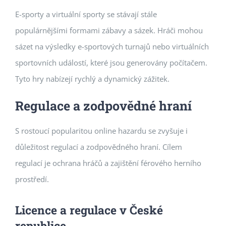
E-sporty a virtuální sporty se stávají stále
populárnějšími formami zábavy a sázek. Hráči mohou
sázet na výsledky e-sportových turnajů nebo virtuálních
sportovních událostí, které jsou generovány počítačem.
Tyto hry nabízejí rychlý a dynamický zážitek.
Regulace a zodpovědné hraní
S rostoucí popularitou online hazardu se zvyšuje i
důležitost regulací a zodpovědného hraní. Cílem
regulací je ochrana hráčů a zajištění férového herního
prostředí.
Licence a regulace v České
republice