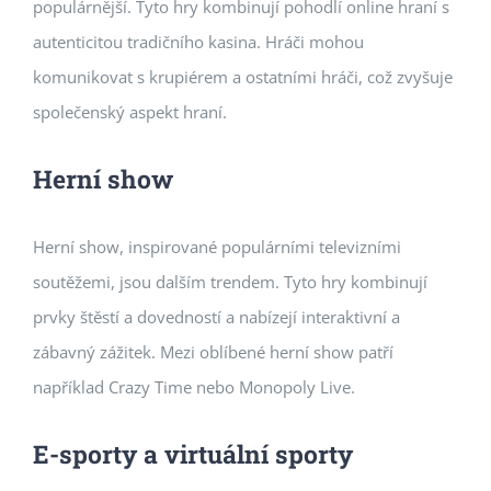
populárnější. Tyto hry kombinují pohodlí online hraní s
autenticitou tradičního kasina. Hráči mohou
komunikovat s krupiérem a ostatními hráči, což zvyšuje
společenský aspekt hraní.
Herní show
Herní show, inspirované populárními televizními
soutěžemi, jsou dalším trendem. Tyto hry kombinují
prvky štěstí a dovedností a nabízejí interaktivní a
zábavný zážitek. Mezi oblíbené herní show patří
například Crazy Time nebo Monopoly Live.
E-sporty a virtuální sporty