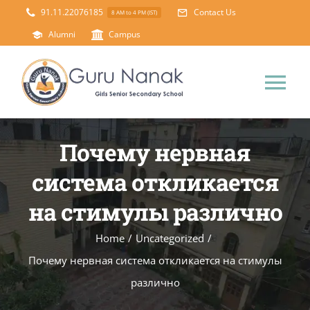
Skip
91.11.22076185
Contact Us
8 AM to 4 PM (IST)
to
Alumni
Campus
content
Tog
Nav
Home
Почему нервная
система откликается
About Us
на стимулы различно
Principal’s Desk
Academics
Home
/
Uncategorized
/
Почему нервная система откликается на стимулы
Science Lab
Mandatory Disclosure
различно