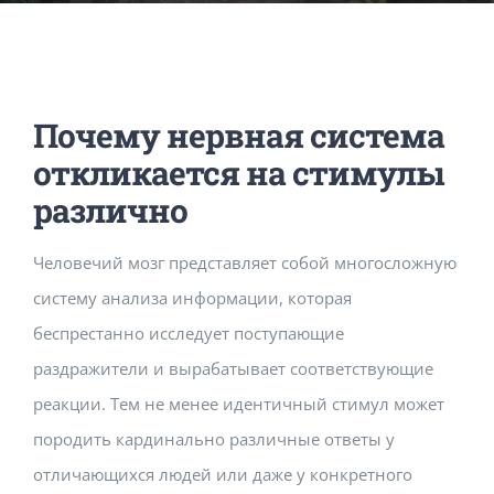
Music Room
Basic Documents
Admission Form
APPLY
NOC
Maths Lab
Staff / Members Lists
Почему нервная система
Fee Structure
Staff List
Home Science Lab
Certificates
откликается на стимулы
различно
Annual Calendar
SMC Members
Recognition Certificate
Library
Mandatory Disclosure pdf
Человечий мозг представляет собой многосложную
систему анализа информации, которая
Last Three Year Result
PTA Members
Land Certificate
Computer Lab
беспрестанно исследует поступающие
раздражители и вырабатывает соответствующие
Fire Safety
реакции. Тем не менее идентичный стимул может
породить кардинально различные ответы у
Water Health Certificate
отличающихся людей или даже у конкретного