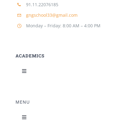
91.11.22076185
gngschool33@gmail.com
Monday – Friday: 8:00 AM – 4:00 PM
ACADEMICS
Toggle
Navigation
Science Lab
MENU
Music Room
Toggle
Navigation
Home Science Lab
Principal’s Desk