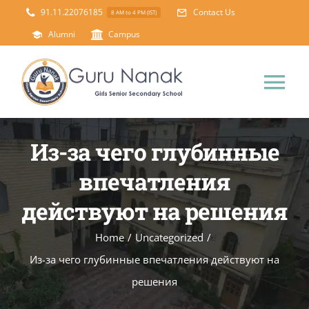
Skip
91.11.22076185
Contact Us
8 AM to 4 PM (IST)
to
Alumni
Campus
content
Tog
Nav
Home
Из-за чего глубинные
впечатления
About Us
действуют на решения
Principal’s Desk
Academics
Home
/
Uncategorized
/
Из-за чего глубинные впечатления действуют на
Science Lab
Mandatory Disclosure
решения