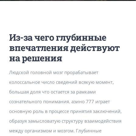
Music Room
Basic Documents
Admission Form
APPLY
NOC
Maths Lab
Staff / Members Lists
Из-за чего глубинные
Fee Structure
Staff List
Home Science Lab
Certificates
впечатления действуют
на решения
Annual Calendar
SMC Members
Recognition Certificate
Library
Mandatory Disclosure pdf
Людской головной мозг прорабатывает
колоссальное число сведений всякую момент,
Last Three Year Result
PTA Members
Land Certificate
Computer Lab
большая доля что остается за рамками
сознательного понимания. азино 777 играет
Fire Safety
основную роль в процессе принятия заключений,
образуя замысловатую структуру взаимодействия
Water Health Certificate
между организмом и мозгом. Глубинные