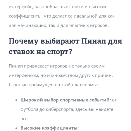
интерфейс, разнообразные ставки и высокие
Building Safety Certificate
коэффициенты, что делает её идеальной для как
для начинающих, так и для опытных игроков.
Почему выбирают Пинап для
ставок на спорт?
Пинап привлекает игроков не только своим
интерфейсом, но и множеством других причин.
Главные преимущества этой платформы:
Широкий выбор спортивных событий:
от
футбола до киберспорта, здесь вы найдете
всё.
Высокие коэффициенты: