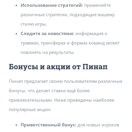
Использование стратегий:
применяйте
различные стратегии, подходящие вашему
стилю игры.
Следите за новостями:
информация о
травмах, трансферах и формах команд может
повлиять на результаты.
Бонусы и акции от Пинап
Пинап предлагает своим пользователям различные
бонусы, что делает ставки ещё более
привлекательными. Ниже приведены наиболее
популярные акции:
Приветственный бонус:
для новых игроков