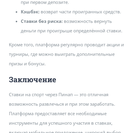
при первом депозите.
Кэшбэк:
возврат части проигранных средств.
Ставки без риска:
возможность вернуть
деньги при проигрыше определённой ставки.
Кроме того, платформа регулярно проводит акции и
турниры, где можно выиграть дополнительные
призы и бонусы.
Заключение
Ставки на спорт через Пинап — это отличная
возможность развлечься и при этом заработать.
Платформа предоставляет все необходимые
инструменты для успешного участия в ставках,
включая мобильное приложение, широкий выбор