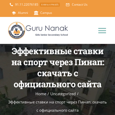
Skip
91.11.22076185
Contact Us
8 AM to 4 PM (IST)
to
Alumni
Campus
content
Tog
Nav
Эффективные ставки
Home
на спорт через Пинап:
About Us
скачать с
официального сайта
Principal’s Desk
Academics
Home
/
Uncategorized
/
Science Lab
Mandatory Disclosure
Эффективные ставки на спорт через Пинап: скачать
с официального сайта