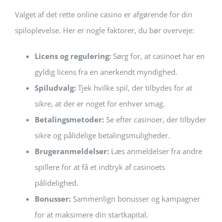
Valget af det rette online casino er afgørende for din
spiloplevelse. Her er nogle faktorer, du bør overveje:
Licens og regulering:
Sørg for, at casinoet har en
gyldig licens fra en anerkendt myndighed.
Spiludvalg:
Tjek hvilke spil, der tilbydes for at
sikre, at der er noget for enhver smag.
Betalingsmetoder:
Se efter casinoer, der tilbyder
sikre og pålidelige betalingsmuligheder.
Brugeranmeldelser:
Læs anmeldelser fra andre
spillere for at få et indtryk af casinoets
pålidelighed.
Bonusser:
Sammenlign bonusser og kampagner
for at maksimere din startkapital.