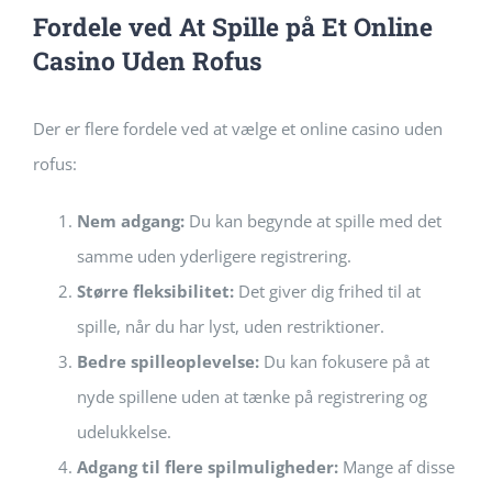
Fordele ved At Spille på Et Online
Casino Uden Rofus
Der er flere fordele ved at vælge et online casino uden
rofus:
Nem adgang:
Du kan begynde at spille med det
samme uden yderligere registrering.
Større fleksibilitet:
Det giver dig frihed til at
spille, når du har lyst, uden restriktioner.
Bedre spilleoplevelse:
Du kan fokusere på at
nyde spillene uden at tænke på registrering og
udelukkelse.
Adgang til flere spilmuligheder:
Mange af disse