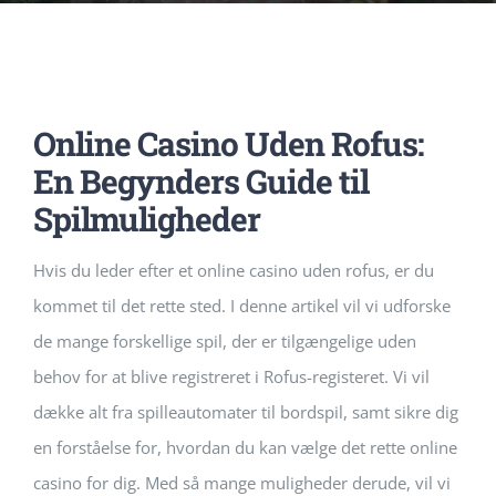
Music Room
Basic Documents
Admission Form
APPLY
NOC
Maths Lab
Staff / Members Lists
Online Casino Uden Rofus:
Fee Structure
Staff List
Home Science Lab
Certificates
En Begynders Guide til
Spilmuligheder
Annual Calendar
SMC Members
Recognition Certificate
Library
Mandatory Disclosure pdf
Hvis du leder efter et online casino uden rofus, er du
Last Three Year Result
PTA Members
Land Certificate
kommet til det rette sted. I denne artikel vil vi udforske
Computer Lab
de mange forskellige spil, der er tilgængelige uden
behov for at blive registreret i Rofus-registeret. Vi vil
Fire Safety
dække alt fra spilleautomater til bordspil, samt sikre dig
en forståelse for, hvordan du kan vælge det rette online
Water Health Certificate
casino for dig. Med så mange muligheder derude, vil vi