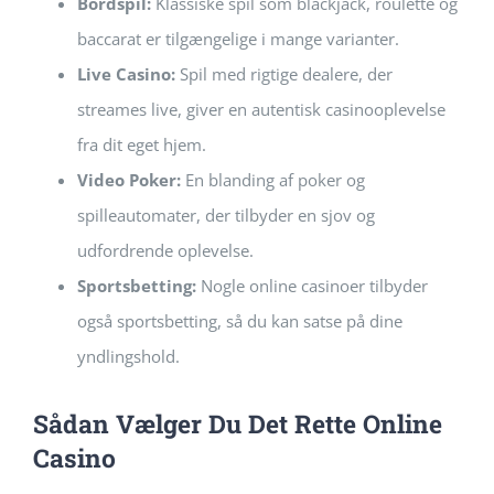
Bordspil:
Klassiske spil som blackjack, roulette og
baccarat er tilgængelige i mange varianter.
Live Casino:
Spil med rigtige dealere, der
streames live, giver en autentisk casinooplevelse
fra dit eget hjem.
Video Poker:
En blanding af poker og
spilleautomater, der tilbyder en sjov og
udfordrende oplevelse.
Sportsbetting:
Nogle online casinoer tilbyder
også sportsbetting, så du kan satse på dine
yndlingshold.
Sådan Vælger Du Det Rette Online
Casino