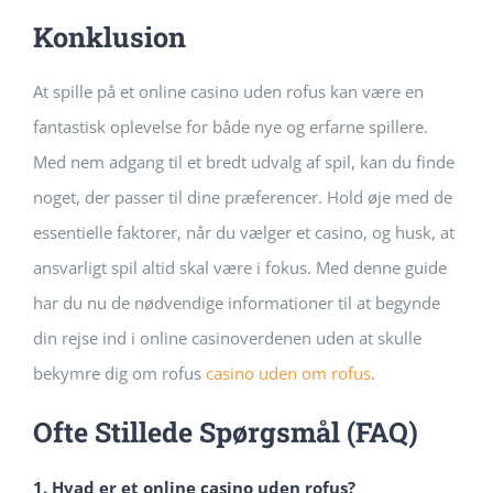
Konklusion
At spille på et online casino uden rofus kan være en
fantastisk oplevelse for både nye og erfarne spillere.
Med nem adgang til et bredt udvalg af spil, kan du finde
noget, der passer til dine præferencer. Hold øje med de
essentielle faktorer, når du vælger et casino, og husk, at
ansvarligt spil altid skal være i fokus. Med denne guide
har du nu de nødvendige informationer til at begynde
din rejse ind i online casinoverdenen uden at skulle
bekymre dig om rofus
casino uden om rofus
.
Ofte Stillede Spørgsmål (FAQ)
1. Hvad er et online casino uden rofus?