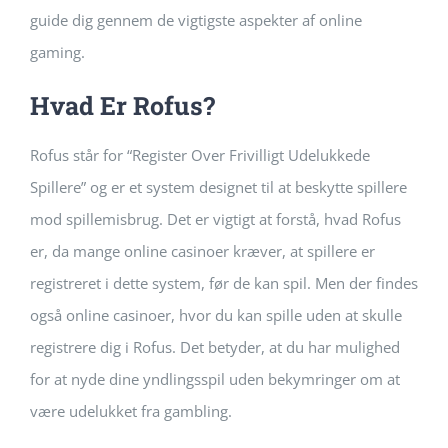
guide dig gennem de vigtigste aspekter af online
Building Safety Certificate
gaming.
Hvad Er Rofus?
Rofus står for “Register Over Frivilligt Udelukkede
Spillere” og er et system designet til at beskytte spillere
mod spillemisbrug. Det er vigtigt at forstå, hvad Rofus
er, da mange online casinoer kræver, at spillere er
registreret i dette system, før de kan spil. Men der findes
også online casinoer, hvor du kan spille uden at skulle
registrere dig i Rofus. Det betyder, at du har mulighed
for at nyde dine yndlingsspil uden bekymringer om at
være udelukket fra gambling.