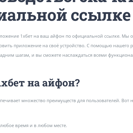
иальной ссылке
риложение 1хбет на ваш айфон по официальной ссылке. Мы 
новить приложение на своё устройство. С помощью нашего
задним шагам, и вы сможете наслаждаться всеми функцио
1хбет на айфон?
печивает множество преимуществ для пользователей. Вот н
любое время и в любом месте.