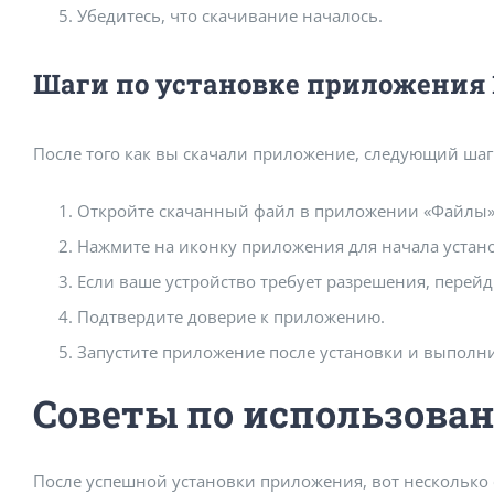
Убедитесь, что скачивание началось.
Шаги по установке приложения 
После того как вы скачали приложение, следующий шаг 
Откройте скачанный файл в приложении «Файлы» и
Нажмите на иконку приложения для начала устан
Если ваше устройство требует разрешения, перей
Подтвердите доверие к приложению.
Запустите приложение после установки и выполни
Советы по использова
После успешной установки приложения, вот несколько 