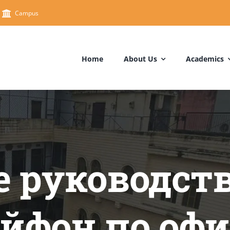
Campus
Home
About Us
Academics
 руководств
 айфон по оф