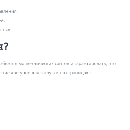
авления.
ей.
нных.
я?
избежать мошеннических сайтов и гарантировать, что
ие доступно для загрузки на страницах с