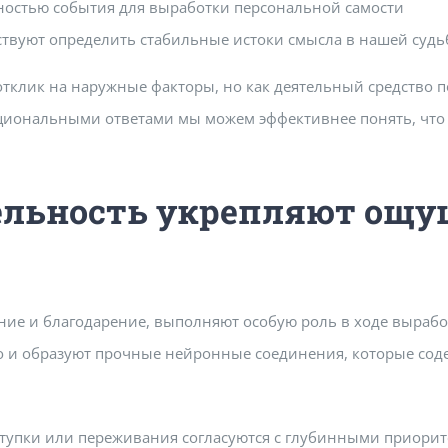
нностью события для выработки персональной самости
вуют определить стабильные истоки смысла в нашей судь
 отклик на наружные факторы, но как деятельный средство
циональными ответами мы можем эффективнее понять, что
тельность укрепляют ощ
ние и благодарение, выполняют особую роль в ходе вырабо
 и образуют прочные нейронные соединения, которые соде
оступки или переживания согласуются с глубинными приори