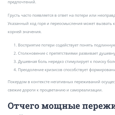
предпочтений.
Грусть часто появляется в ответ на потери или неопра
Указанный ход горя и переосмысления может вызвать
корней значения.
Восприятие потери содействует понять подлинную
Столкновение с препятствиями развивает душев
Душевная боль нередко стимулирует к поиску бол
Преодоление кризисов способствует формирован
Покердом в контексте негативных переживаний осущес
свежие дороги к процветанию и самореализации.
Отчего мощные пережи