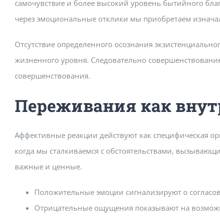
самочувствие и более высокий уровень бытийного бла
через эмоциональные отклики мы приобретаем изначал
Отсутствие определенного осознания экзистенциально
жизненного уровня. Следовательно совершенствовани
совершенствования.
Переживания как внут
Аффективные реакции действуют как специфическая ор
когда мы сталкиваемся с обстоятельствами, вызывающ
важные и ценные.
Положительные эмоции сигнализируют о согласо
Отрицательные ощущения показывают на возмож