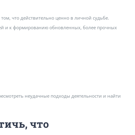
 том, что действительно ценно в личной судьбе.
тей и к формированию обновленных, более прочных
ресмотреть неудачные подходы деятельности и найти
тичь, что