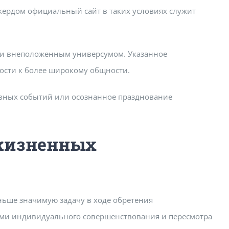
кердом официальный сайт в таких условиях служит
й и внеположенным универсумом. Указанное
ости к более широкому общности.
ивных событий или осознанное празднование
 жизненных
ньше значимую задачу в ходе обретения
лями индивидуального совершенствования и пересмотра