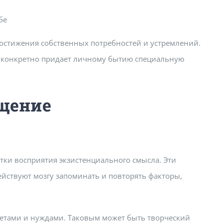
бе
 постижения собственных потребностей и устремлений.
 конкретно придает личному бытию специальную
ущение
тки восприятия экзистенциального смысла. Эти
йствуют мозгу запоминать и повторять факторы,
тетами и нуждами. Таковым может быть творческий