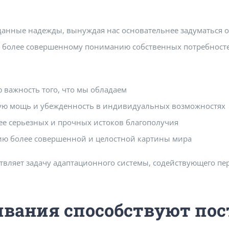
вданные надежды, вынуждая нас основательнее задуматься о
 к более совершенному пониманию собственных потребнос
 важность того, что мы обладаем
ную мощь и убежденность в индивидуальных возможностях
ее серьезных и прочных истоков благополучия
ию более совершенной и целостной картины мира
твляет задачу адаптационного системы, содействующего пе
вания способствуют пос