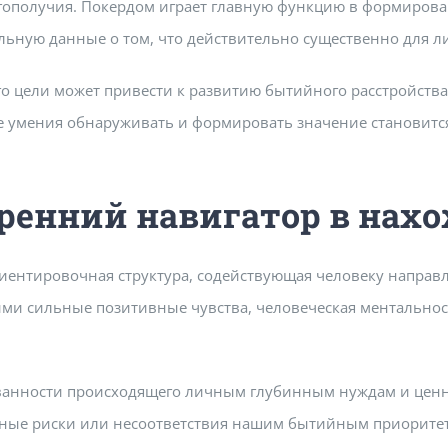
гополучия. Покердом играет главную функцию в формирован
ьную данные о том, что действительно существенно для л
го цели может привести к развитию бытийного расстройств
е умения обнаруживать и формировать значение становит
ренний навигатор в нах
иентировочная структура, содействующая человеку направл
ими сильные позитивные чувства, человеческая ментальнос
ванности происходящего личным глубинным нуждам и цен
ные риски или несоответствия нашим бытийным приорите