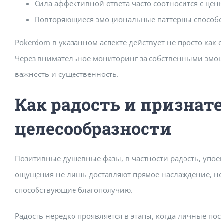
Сила аффективной ответа часто соотносится с це
Повторяющиеся эмоциональные паттерны способст
Pokerdom в указанном аспекте действует не просто как
Через внимательное мониторинг за собственными эмо
важность и существенность.
Как радость и призна
целесообразности
Позитивные душевные фазы, в частности радость, упое
ощущения не лишь доставляют прямое наслаждение, но
способствующие благополучию.
Радость нередко проявляется в этапы, когда личные п