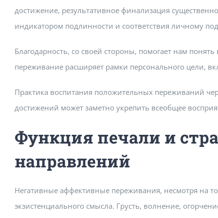
достижение, результативное финализация существенно
индикатором подлинности и соответствия личному под
Благодарность, со своей стороны, помогает нам поня
переживание расширяет рамки персонального цели, вк
Практика воспитания положительных переживаний чер
достижений может заметно укрепить всеобщее восприя
Функция печали и стр
направлений
Негативные аффективные переживания, несмотря на то
экзистенциального смысла. Грусть, волнение, огорче