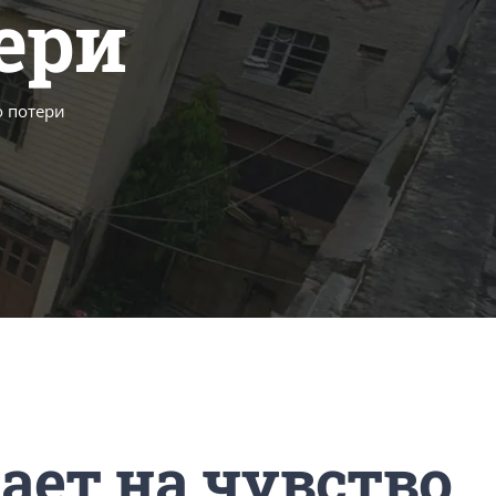
ери
о потери
ает на чувство