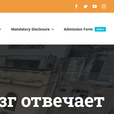
Mandatory Disclosure
Admission Form
APPLY
зг отвечает