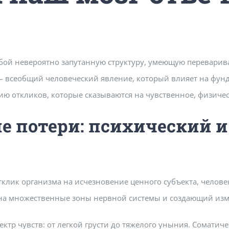
бой невероятно запутанную структуру, умеющую переварив
– всеобщий человеческий явление, который влияет на фу
ю откликов, которые сказываются на чувственное, физиче
е потери: психический 
ик организма на исчезновение ценного субъекта, человек
на множественные зоны нервной системы и создающий изме
ектр чувств: от легкой грусти до тяжелого уныния. Соматич