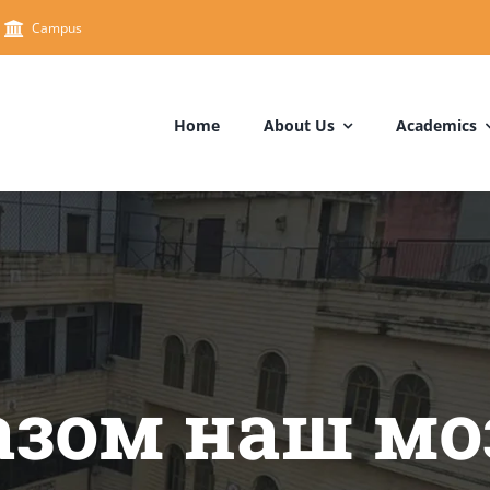
Campus
Home
About Us
Academics
зом наш мо