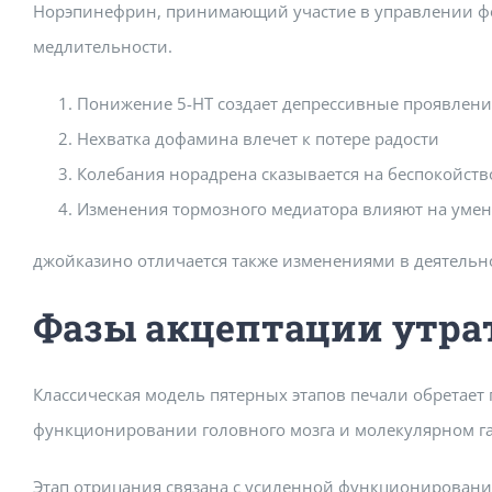
Норэпинефрин, принимающий участие в управлении фоку
медлительности.
Понижение 5-НТ создает депрессивные проявлени
Нехватка дофамина влечет к потере радости
Колебания норадрена сказывается на беспокойств
Изменения тормозного медиатора влияют на умен
джойказино отличается также изменениями в деятельно
Фазы акцептации утра
Классическая модель пятерных этапов печали обретае
функционировании головного мозга и молекулярном г
Этап отрицания связана с усиленной функционирование