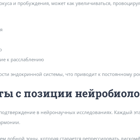
са и пробуждения, может как увеличиваться, провоцируя 
я
о
ие к расслаблению
сти эндокринной системы, что приводит к постоянному рост
ты с позиции нейробиол
т подтверждение в нейронаучных исследованиях. Каждый э
армонии.
м лобной зоны, которая старается репрессировать дискомф