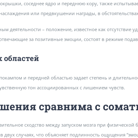
покрышки, соседнее ядро и переднюю кору, также испытыв
аслаждения или предвкушении награды, в обстоятельствах
ым деятельности – положение, известное как отсутствие у
 отвечающие за позитивные эмоции, состоят в режиме пода
 областей
окампом и передней областью задает степень и длительно
увственную тон ассоциированных с лишением чувств.
шения сравнима с сома
ительное сходство между запуском мозга при физической 
 в двух случаях, что объясняет подлинность ощущения “эм