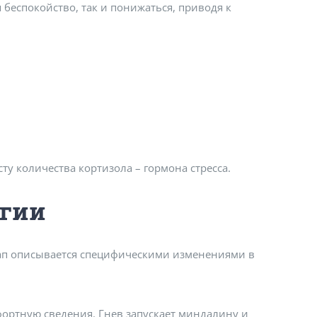
беспокойство, так и понижаться, приводя к
у количества кортизола – гормона стресса.
огии
тап описывается специфическими изменениями в
ортную сведения. Гнев запускает миндалину и