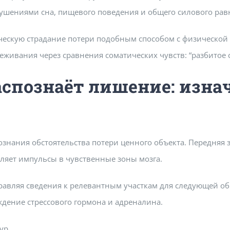
шениями сна, пищевого поведения и общего силового рав
ческую страдание потери подобным способом с физической
живания через сравнения соматических чувств: “разбитое се
аспознаёт лишение: изн
нания обстоятельства потери ценного объекта. Передняя зо
яет импульсы в чувственные зоны мозга.
авляя сведения к релевантным участкам для следующей об
дение стрессового гормона и адреналина.
ур