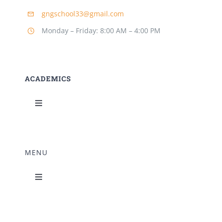
gngschool33@gmail.com
Monday – Friday: 8:00 AM – 4:00 PM
ACADEMICS
Toggle
Navigation
Science Lab
MENU
Music Room
Toggle
Navigation
Home Science Lab
Principal’s Desk