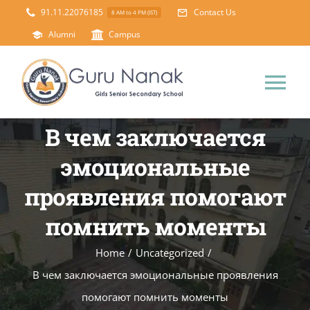
Skip
91.11.22076185
Contact Us
8 AM to 4 PM (IST)
to
Alumni
Campus
content
Tog
Nav
В чем заключается
Home
эмоциональные
About Us
проявления помогают
помнить моменты
Principal’s Desk
Academics
Home
/
Uncategorized
/
Science Lab
Mandatory Disclosure
В чем заключается эмоциональные проявления
помогают помнить моменты