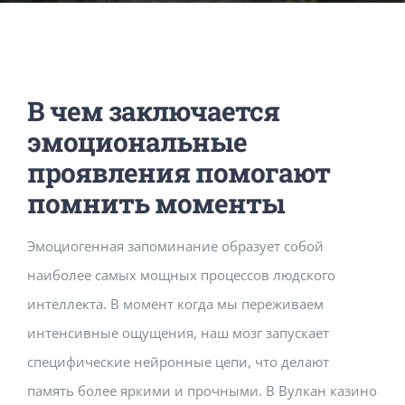
Music Room
Basic Documents
Admission Form
APPLY
NOC
Maths Lab
Staff / Members Lists
В чем заключается
Fee Structure
Staff List
Home Science Lab
Certificates
эмоциональные
проявления помогают
Annual Calendar
SMC Members
Recognition Certificate
Library
Mandatory Disclosure pdf
помнить моменты
Эмоциогенная запоминание образует собой
Last Three Year Result
PTA Members
Land Certificate
Computer Lab
наиболее самых мощных процессов людского
интеллекта. В момент когда мы переживаем
Fire Safety
интенсивные ощущения, наш мозг запускает
специфические нейронные цепи, что делают
Water Health Certificate
память более яркими и прочными. В Вулкан казино