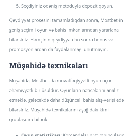
Seçdiyiniz ödəniş metoduyla depozit qoyun.
Qeydiyyat prosesini tamamladıqdan sonra, Mostbet-in
geniş seçimli oyun və bahis imkanlarından yararlana
bilərsiniz. Həmçinin qeydiyyatdan sonra bonus və
promosyonlardan da faydalanmağı unutmayın.
Müşahidə texnikaları
Müşahidə, Mostbet-də müvəffəqiyyətli oyun üçün
əhəmiyyətli bir üsuldur. Oyunların nəticələrini analiz
etməklə, gələcəkdə daha düşüncəli bahis alış-verişi edə
bilərsiniz. Müşahidə texnikalarını aşağıdakı kimi
qruplaşdıra bilərik:
Oyun statistikası:
Komandaların və oyunçuların