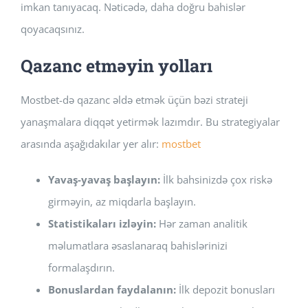
imkan tanıyacaq. Nəticədə, daha doğru bahislər
qoyacaqsınız.
Qazanc etməyin yolları
Mostbet-də qazanc əldə etmək üçün bəzi strateji
yanaşmalara diqqət yetirmək lazımdır. Bu strategiyalar
arasında aşağıdakılar yer alır:
mostbet
Yavaş-yavaş başlayın:
İlk bahsinizdə çox riskə
girməyin, az miqdarla başlayın.
Statistikaları izləyin:
Hər zaman analitik
məlumatlara əsaslanaraq bahislərinizi
formalaşdırın.
Bonuslardan faydalanın:
İlk depozit bonusları