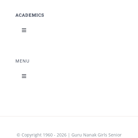
ACADEMICS
Toggle
Navigation
Science Lab
MENU
Music Room
Toggle
Navigation
Home Science Lab
Principal’s Desk
Library
Mandatory Disclosure
Computer Lab
© Copyright 1960 - 2026 | Guru Nanak Girls Senior