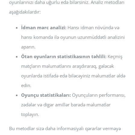
oyunlarınızı daha uğurlu edə bilərsiniz. Analiz metodları
aşağıdakılardır:
İdman mərc analizi:
Hansı idman növündə və
hansı komanda ilə oyunun uzunmüddətli analizini
aparın.
Ötən oyunların statistikasının təhlili:
Keçmiş
matçların məlumatlarını araşdıraraq, gələcək
oyunlarda istifadə edə biləcəyiniz məlumatlar əldə
edin.
Oyunçu statistikaları:
Oyunçuların performansı,
zədələr və digər amillər barədə məlumatlar
toplayın.
Bu metodlar sizə daha informasiyalı qərarlar verməyə