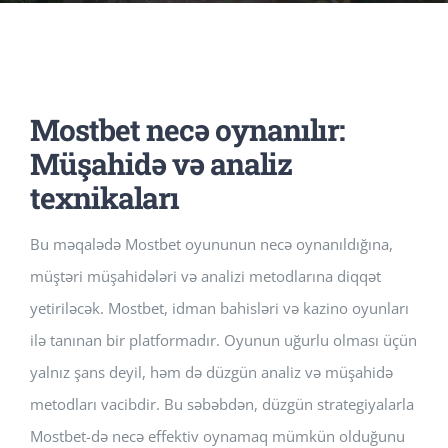
Music Room
Basic Documents
Admission Form
APPLY
NOC
Maths Lab
Staff / Members Lists
Mostbet necə oynanılır:
Fee Structure
Staff List
Home Science Lab
Certificates
Müşahidə və analiz
texnikaları
Annual Calendar
SMC Members
Recognition Certificate
Library
Mandatory Disclosure pdf
Bu məqalədə Mostbet oyununun necə oynanıldığına,
Last Three Year Result
PTA Members
Land Certificate
müştəri müşahidələri və analizi metodlarına diqqət
Computer Lab
yetiriləcək. Mostbet, idman bahisləri və kazino oyunları
ilə tanınan bir platformadır. Oyunun uğurlu olması üçün
Fire Safety
yalnız şans deyil, həm də düzgün analiz və müşahidə
metodları vacibdir. Bu səbəbdən, düzgün strategiyalarla
Water Health Certificate
Mostbet-də necə effektiv oynamaq mümkün olduğunu