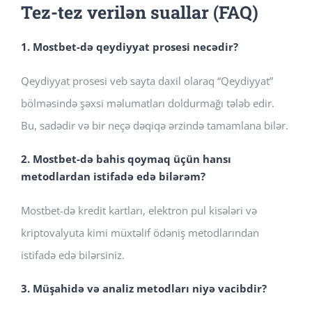
Tez-tez verilən suallar (FAQ)
1. Mostbet-də qeydiyyat prosesi necədir?
Qeydiyyat prosesi veb sayta daxil olaraq “Qeydiyyat”
bölməsində şəxsi məlumatları doldurmağı tələb edir.
Bu, sadədir və bir neçə dəqiqə ərzində tamamlana bilər.
2. Mostbet-də bahis qoymaq üçün hansı
metodlardan istifadə edə bilərəm?
Mostbet-də kredit kartları, elektron pul kisələri və
kriptovalyuta kimi müxtəlif ödəniş metodlarından
istifadə edə bilərsiniz.
3. Müşahidə və analiz metodları niyə vacibdir?