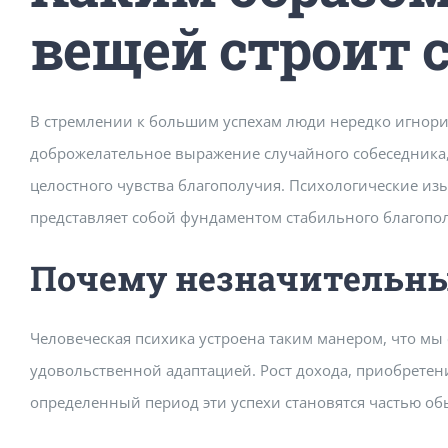
вещей строит 
В стремлении к большим успехам люди нередко игнори
доброжелательное выражение случайного собеседника,
целостного чувства благополучия. Психологические из
представляет собой фундаментом стабильного благопо
Почему незначительн
Человеческая психика устроена таким манером, что мы
удовольственной адаптацией. Рост дохода, приобретен
определенный период эти успехи становятся частью об