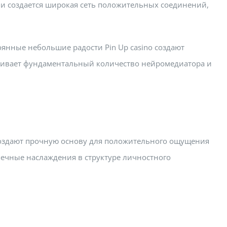
ии создается широкая сеть положительных соединений,
янные небольшие радости Pin Up casino создают
личивает фундаментальный количество нейромедиатора и
оздают прочную основу для положительного ощущения
ечные наслаждения в структуре личностного