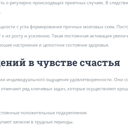
ять о регулярно происходящих приятных случаях. В следств
.
щности с угла формирования прочных мозговых схем. Посто
 к их росту и усилению. Такая постоянная активация уве
рошее настроение и целостное состояние здоровья.
ений в чувстве счастья
нии индивидуального ощущения удовлетворенности. Они с
 отмечают ряд ключевых задач, которые осуществляют крош
остоянные положительные подкрепления.
пают запасом в трудные периоды.