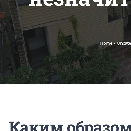
Home
/
Uncate
Каким образом