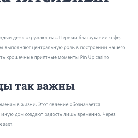
ждый день окружают нас. Первый благоухание кофе,
ты выполняют центральную роль в построении нашего
ить крошечные приятные моменты Pin Up casino
ды так важны
менам в жизни. Этот явление обозначается
 иную дом создают радость лишь временно. Через
евает.