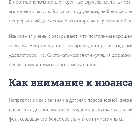
В противоположность от крупных случаев, маленькие
ароматного чая, любой хохот с друзьями, любой краси
непрерывный движение благотворных переживаний, к
Изыскания ученых раскрывают, что постоянные крошеч
события. Нейромедиатор – нейромедиатор наслаждения
удовлетворение. Систематическая стимуляция дофами
целостному оптимизации самочувствия.
Как внимание к нюанс
Направление внимания на деталях повседневной жизни
радостные детали, его фокус медленно смещается с о
фон, создавая его более светлым и оптимистичным.