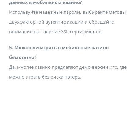
данных в мобильном казино?
Используйте надежные пароли, выбирайте методы
двухфакторной аутентификации и обращайте
внимание на наличие SSL-сертификатов.
5. Можно ли играть в мобильные казино
бесплатно?
Да, многие казино предлагают демо-версии игр, где
можно играть без риска потерь.