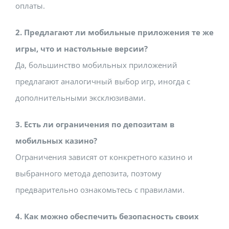
оплаты.
2. Предлагают ли мобильные приложения те же
игры, что и настольные версии?
Да, большинство мобильных приложений
предлагают аналогичный выбор игр, иногда с
дополнительными эксклюзивами.
3. Есть ли ограничения по депозитам в
мобильных казино?
Ограничения зависят от конкретного казино и
выбранного метода депозита, поэтому
предварительно ознакомьтесь с правилами.
4. Как можно обеспечить безопасность своих