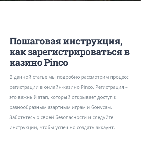
Music Room
Basic Documents
Admission Form
APPLY
NOC
Maths Lab
Staff / Members Lists
Пошаговая инструкция,
Fee Structure
Staff List
Home Science Lab
Certificates
как зарегистрироваться в
казино Pinco
Annual Calendar
SMC Members
Recognition Certificate
Library
Mandatory Disclosure pdf
В данной статье мы подробно рассмотрим процесс
Last Three Year Result
PTA Members
Land Certificate
регистрации в онлайн-казино Pinco. Регистрация –
Computer Lab
это важный этап, который открывает доступ к
разнообразным азартным играм и бонусам.
Fire Safety
Заботьтесь о своей безопасности и следуйте
инструкции, чтобы успешно создать аккаунт.
Water Health Certificate