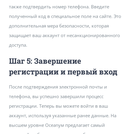
также подтвердить номер телефона. Введите
полученный код в специальное поле на сайте. Это
дополнительная мера безопасности, которая
защищает ваш аккаунт от несанкционированного
доступа.
Шаг 5: Завершение
регистрации и первый вход
После подтверждения электронной почты и
телефона, вы успешно завершили процесс
регистрации. Теперь вы можете войти в ваш
аккаунт, используя указанные ранее данные. На
высшем уровне Oceanум предлагает самый