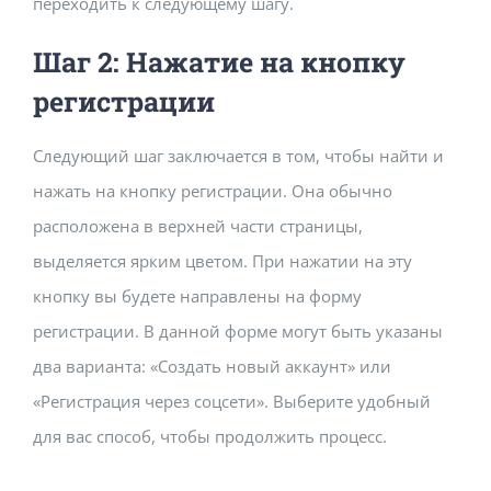
переходить к следующему шагу.
Шаг 2: Нажатие на кнопку
регистрации
Следующий шаг заключается в том, чтобы найти и
нажать на кнопку регистрации. Она обычно
расположена в верхней части страницы,
выделяется ярким цветом. При нажатии на эту
кнопку вы будете направлены на форму
регистрации. В данной форме могут быть указаны
два варианта: «Создать новый аккаунт» или
«Регистрация через соцсети». Выберите удобный
для вас способ, чтобы продолжить процесс.