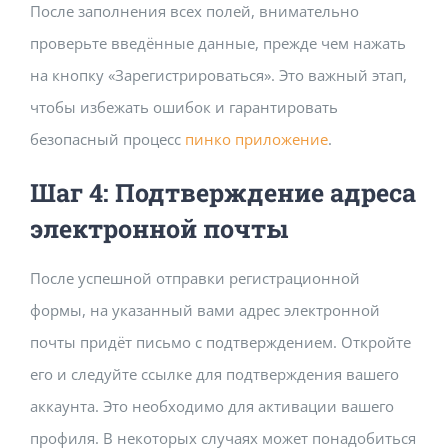
После заполнения всех полей, внимательно
проверьте введённые данные, прежде чем нажать
на кнопку «Зарегистрироваться». Это важный этап,
чтобы избежать ошибок и гарантировать
безопасный процесс
пинко приложение
.
Шаг 4: Подтверждение адреса
электронной почты
После успешной отправки регистрационной
формы, на указанный вами адрес электронной
почты придёт письмо с подтверждением. Откройте
его и следуйте ссылке для подтверждения вашего
аккаунта. Это необходимо для активации вашего
профиля. В некоторых случаях может понадобиться