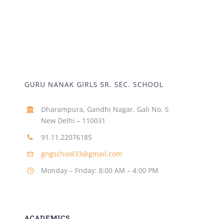
GURU NANAK GIRLS SR. SEC. SCHOOL
Dharampura, Gandhi Nagar, Gali No. 5
New Delhi – 110031
91.11.22076185
gngschool33@gmail.com
Monday – Friday: 8:00 AM – 4:00 PM
ACADEMICS