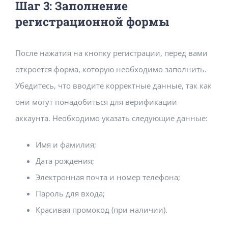
Шаг 3: Заполнение
регистрационной формы
После нажатия на кнопку регистрации, перед вами
откроется форма, которую необходимо заполнить.
Убедитесь, что вводите корректные данные, так как
они могут понадобиться для верификации
аккаунта. Необходимо указать следующие данные:
Имя и фамилия;
Дата рождения;
Электронная почта и номер телефона;
Пароль для входа;
Красивая промокод (при наличии).