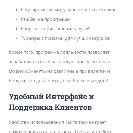
Регулярные акции для постоянных игроков
Кэшбэк на проигрыши
Бонусы за приглашение друзей
Турниры с призами для лучших игроков
Кроме того, программа лояльности позволяет
зарабатывать очки за каждую ставку, которые
можно обменять на различные привилегии и
бонусы, что делает игру еще более выгодной.
Удобный Интерфейс и
Поддержка Клиентов
Удобство использования сайта также играет
важную роль в опыте игрока. Live-казино Pinco