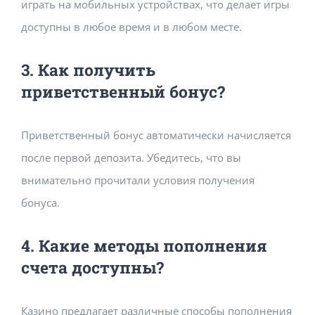
играть на мобильных устройствах, что делает игры
доступны в любое время и в любом месте.
3. Как получить
приветственный бонус?
Приветственный бонус автоматически начисляется
после первой депозита. Убедитесь, что вы
внимательно прочитали условия получения
бонуса.
4. Какие методы пополнения
счета доступны?
Казино предлагает различные способы пополнения