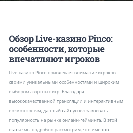
Music Room
Basic Documents
Admission Form
APPLY
NOC
Maths Lab
Staff / Members Lists
Обзор Live-казино Pinco:
Fee Structure
Staff List
Home Science Lab
Certificates
особенности, которые
впечатляют игроков
Annual Calendar
SMC Members
Recognition Certificate
Library
Mandatory Disclosure pdf
Live-казино Pinco привлекает внимание игроков
Last Three Year Result
PTA Members
Land Certificate
своими уникальными особенностями и широким
Computer Lab
выбором азартных игр. Благодаря
высококачественной трансляции и интерактивным
Fire Safety
возможностям, данный сайт успел завоевать
популярность на рынке онлайн-гейминга. В этой
Water Health Certificate
статье мы подробно рассмотрим, что именно