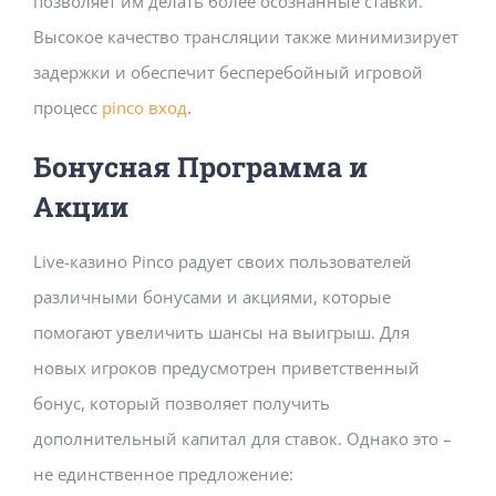
позволяет им делать более осознанные ставки.
Высокое качество трансляции также минимизирует
задержки и обеспечит бесперебойный игровой
процесс
pinco вход
.
Бонусная Программа и
Акции
Live-казино Pinco радует своих пользователей
различными бонусами и акциями, которые
помогают увеличить шансы на выигрыш. Для
новых игроков предусмотрен приветственный
бонус, который позволяет получить
дополнительный капитал для ставок. Однако это –
не единственное предложение: