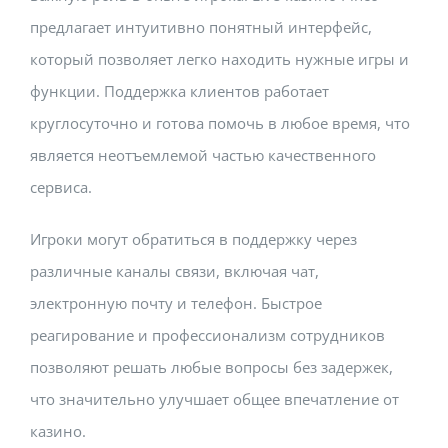
предлагает интуитивно понятный интерфейс,
который позволяет легко находить нужные игры и
функции. Поддержка клиентов работает
круглосуточно и готова помочь в любое время, что
является неотъемлемой частью качественного
сервиса.
Игроки могут обратиться в поддержку через
различные каналы связи, включая чат,
электронную почту и телефон. Быстрое
реагирование и профессионализм сотрудников
позволяют решать любые вопросы без задержек,
что значительно улучшает общее впечатление от
казино.