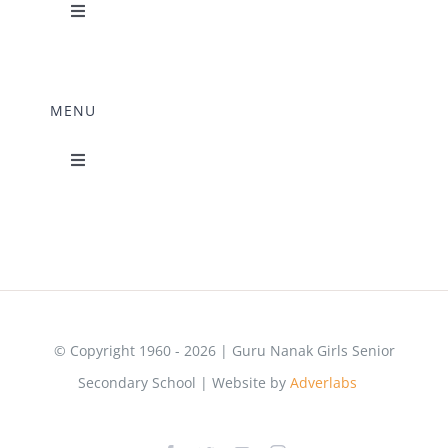
Toggle
Navigation
Science Lab
MENU
Music Room
Toggle
Navigation
Home Science Lab
Principal’s Desk
Library
Mandatory Disclosure
Computer Lab
© Copyright 1960 - 2026 | Guru Nanak Girls Senior
Secondary School | Website by
Adverlabs
&
Adzmode