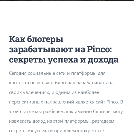
Music Room
Basic Documents
Admission Form
APPLY
NOC
Maths Lab
Staff / Members Lists
Как блогеры
Fee Structure
Staff List
Home Science Lab
Certificates
зарабатывают на Pinco:
секреты успеха и дохода
Annual Calendar
SMC Members
Recognition Certificate
Library
Mandatory Disclosure pdf
Сегодня социальные сети и платформы для
Last Three Year Result
PTA Members
Land Certificate
контента позволяют блогерам зарабатывать на
Computer Lab
своих увлечениях, и одним из наиболее
перспективных направлений является сайт Pinco. В
Fire Safety
этой статье мы разберем, как именно блогеры могут
извлекать доход из этой платформы, разгадаем
Water Health Certificate
секреты их успеха и приведем конкретные