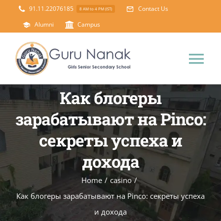
Skip
91.11.22076185
Contact Us
8 AM to 4 PM (IST)
to
Alumni
Campus
content
Tog
Nav
Как блогеры
Home
зарабатывают на Pinco:
About Us
секреты успеха и
дохода
Principal’s Desk
Academics
Home
/
casino
/
Science Lab
Mandatory Disclosure
Как блогеры зарабатывают на Pinco: секреты успеха
и дохода