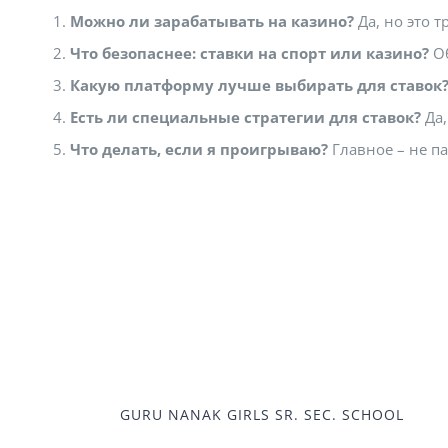
Можно ли зарабатывать на казино?
Да, но это 
Что безопаснее: ставки на спорт или казино?
Об
Какую платформу лучше выбирать для ставок
Есть ли специальные стратегии для ставок?
Да,
Что делать, если я проигрываю?
Главное – не п
GURU NANAK GIRLS SR. SEC. SCHOOL