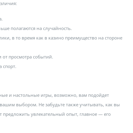
азличия:
а.
льше полагаются на случайность.
тики, в то время как в казино преимущество на стороне
и от просмотра событий.
 спорт.
чные и настольные игры, возможно, вам подойдет
 вашим выбором. Не забудьте также учитывать, как вы
ет предложить увлекательный опыт, главное — его