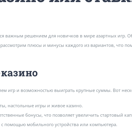
ется важным решением для новичков в мире азартных игр.
о рассмотрим плюсы и минусы каждого из вариантов, что по
-казино
ем игр и возможностью выиграть крупные суммы. Вот нес
ты, настольные игры и живое казино.
ственные бонусы, что позволяет увеличить стартовый кап
е с помощью мобильного устройства или компьютера.