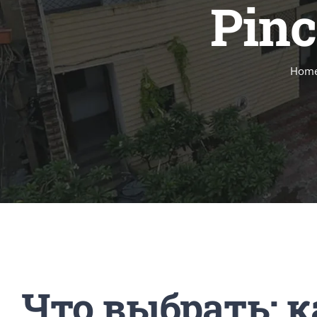
Pin
Hom
Что выбрать: к