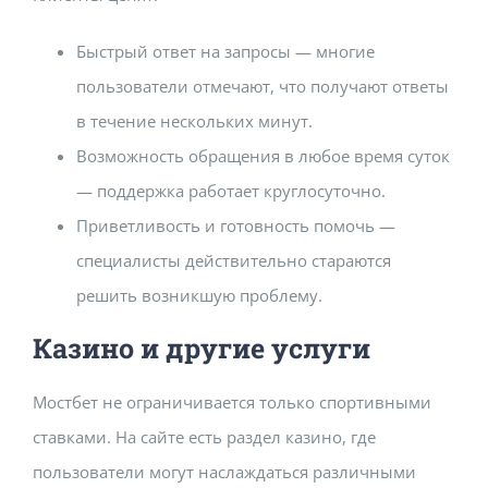
Быстрый ответ на запросы — многие
пользователи отмечают, что получают ответы
в течение нескольких минут.
Возможность обращения в любое время суток
— поддержка работает круглосуточно.
Приветливость и готовность помочь —
специалисты действительно стараются
решить возникшую проблему.
Казино и другие услуги
Мостбет не ограничивается только спортивными
ставками. На сайте есть раздел казино, где
пользователи могут наслаждаться различными