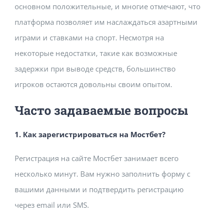
основном положительные, и многие отмечают, что
платформа позволяет им наслаждаться азартными
играми и ставками на спорт. Несмотря на
некоторые недостатки, такие как возможные
задержки при выводе средств, большинство
игроков остаются довольны своим опытом.
Часто задаваемые вопросы
1. Как зарегистрироваться на Мостбет?
Регистрация на сайте Мостбет занимает всего
несколько минут. Вам нужно заполнить форму с
вашими данными и подтвердить регистрацию
через email или SMS.