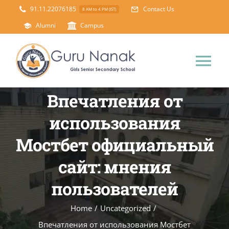
Skip
91.11.22076185
Contact Us
8 AM to 4 PM (IST)
to
Alumni
Campus
content
Tog
Nav
Впечатления от
Home
использования
About Us
Мостбет официальный
сайт: мнения
Principal’s Desk
Academics
пользователей
Science Lab
Mandatory Disclosure
Home
/
Uncategorized
/
Впечатления от использования Мостбет