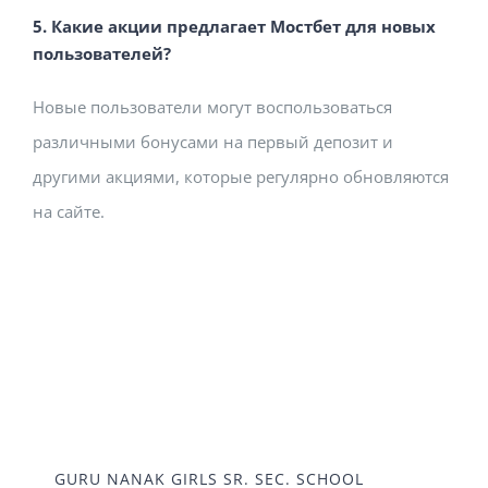
5. Какие акции предлагает Мостбет для новых
пользователей?
Новые пользователи могут воспользоваться
различными бонусами на первый депозит и
другими акциями, которые регулярно обновляются
на сайте.
GURU NANAK GIRLS SR. SEC. SCHOOL