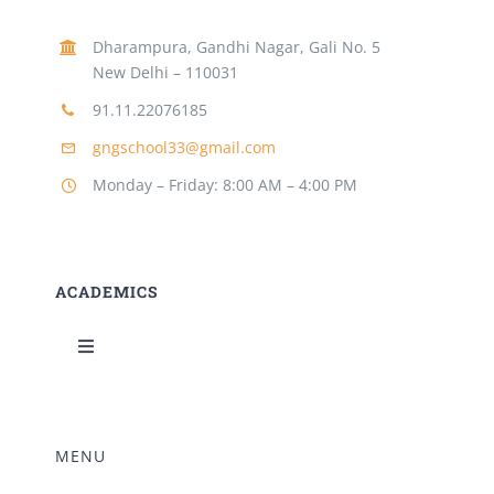
Dharampura, Gandhi Nagar, Gali No. 5
New Delhi – 110031
91.11.22076185
gngschool33@gmail.com
Monday – Friday: 8:00 AM – 4:00 PM
ACADEMICS
Toggle
Navigation
Science Lab
MENU
Music Room