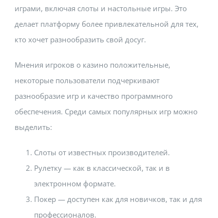
играми, включая слоты и настольные игры. Это
делает платформу более привлекательной для тех,
кто хочет разнообразить свой досуг.
Мнения игроков о казино положительные,
некоторые пользователи подчеркивают
разнообразие игр и качество программного
обеспечения. Среди самых популярных игр можно
выделить:
Слоты от известных производителей.
Рулетку — как в классической, так и в
электронном формате.
Покер — доступен как для новичков, так и для
профессионалов.