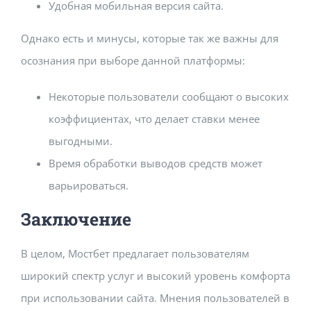
Удобная мобильная версия сайта.
Однако есть и минусы, которые так же важны для
осознания при выборе данной платформы:
Некоторые пользователи сообщают о высоких
коэффициентах, что делает ставки менее
выгодными.
Время обработки выводов средств может
варьироваться.
Заключение
В целом, Мостбет предлагает пользователям
широкий спектр услуг и высокий уровень комфорта
при использовании сайта. Мнения пользователей в