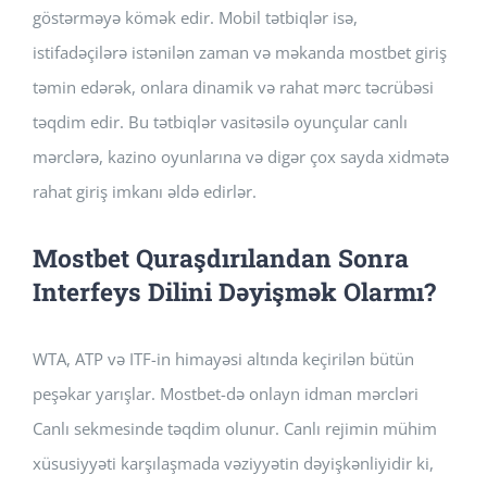
göstərməyə kömək edir. Mobil tətbiqlər isə,
istifadəçilərə istənilən zaman və məkanda mostbet giriş
təmin edərək, onlara dinamik və rahat mərc təcrübəsi
təqdim edir. Bu tətbiqlər vasitəsilə oyunçular canlı
mərclərə, kazino oyunlarına və digər çox sayda xidmətə
rahat giriş imkanı əldə edirlər.
Mostbet Quraşdırılandan Sonra
Interfeys Dilini Dəyişmək Olarmı?
WTA, ATP və ITF-in himayəsi altında keçirilən bütün
peşəkar yarışlar. Mostbet-də onlayn idman mərcləri
Canlı sekmesinde təqdim olunur. Canlı rejimin mühim
xüsusiyyəti karşılaşmada vəziyyətin dəyişkənliyidir ki,