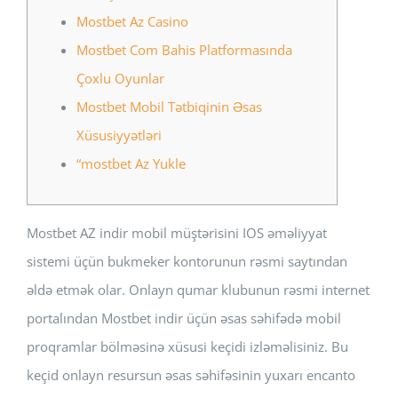
Mostbet Az Casino
Mostbet Com Bahis Platformasında
Çoxlu Oyunlar
Mostbet Mobil Tətbiqinin Əsas
Xüsusiyyətləri
“mostbet Az Yukle
Mostbet AZ indir mobil müştərisini IOS əməliyyat
sistemi üçün bukmeker kontorunun rəsmi saytından
əldə etmək olar. Onlayn qumar klubunun rəsmi internet
portalından Mostbet indir üçün əsas səhifədə mobil
proqramlar bölməsinə xüsusi keçidi izləməlisiniz. Bu
keçid onlayn resursun əsas səhifəsinin yuxarı encanto