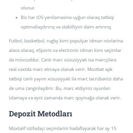
olunur.
Biz hər iOS yeniləməsinə uyğun olaraq tətbiqi
optimallaşdırırıq və stabilliyini daim artırırıq.
Futbol, basketbol, rugby kimi populyar idman növlərinə
əlavə olaraq, eSports və electronic idman kimi seçimlər
də mövcuddur. Canlı mərc xüsusiyyəti isə mərcçilərə
real vaxtda mərc etməyə olanak verir. Mostbet apk
tətbiqi canlı yayım xüsusiyyəti ilə mərc təcrübənizi daha
de uma zənginləşdirir. Bu, mərc etdiyiniz oyunları
izləməyə və eyni zamanda mərc qoymağa olanak verir.
Depozit Metodları
Müxtəlif istifadəçi seçimlərini hədəfləyərək hər ay 15