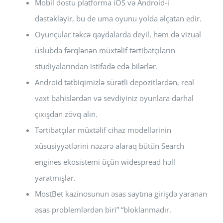
Mobil dostu platforma iOS və Android-i
dəstəkləyir, bu de uma oyunu yolda əlçatan edir.
Oyunçular təkcə qaydalarda deyil, həm də vizual
üslubda fərqlənən müxtəlif tərtibatçıların
studiyalarından istifadə edə bilərlər.
Android tətbiqimizlə sürətli depozitlərdən, real
vaxt bahislərdən və sevdiyiniz oyunlara dərhal
çıxışdan zövq alın.
Tərtibatçılar müxtəlif cihaz modellərinin
xüsusiyyətlərini nəzərə alaraq bütün Search
engines ekosistemi üçün widespread həll
yaratmışlar.
MostBet kazinosunun əsas saytına girişdə yaranan
əsas problemlərdən biri” “bloklanmadır.