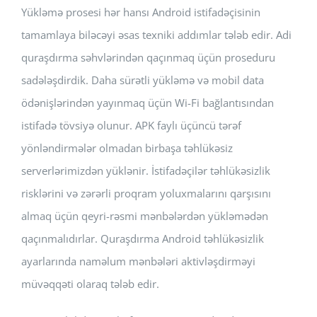
Yükləmə prosesi hər hansı Android istifadəçisinin
tamamlaya biləcəyi əsas texniki addımlar tələb edir. Adi
quraşdırma səhvlərindən qaçınmaq üçün proseduru
sadələşdirdik. Daha sürətli yükləmə və mobil data
ödənişlərindən yayınmaq üçün Wi-Fi bağlantısından
istifadə tövsiyə olunur. APK faylı üçüncü tərəf
yönləndirmələr olmadan birbaşa təhlükəsiz
serverlərimizdən yüklənir. İstifadəçilər təhlükəsizlik
risklərini və zərərli proqram yoluxmalarını qarşısını
almaq üçün qeyri-rəsmi mənbələrdən yükləmədən
qaçınmalıdırlar. Quraşdırma Android təhlükəsizlik
ayarlarında naməlum mənbələri aktivləşdirməyi
müvəqqəti olaraq tələb edir.