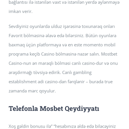
bağlantısı ilə istənilən vaxt və istənilən yerdə əylənməyə
imkan verir.
Sevdiyiniz oyunlarda ulduz işarəsinə toxunaraq onları
Favorit bölməsinə əlavə edə bilərsiniz. Bütün oyunlara
baxmaq üçün platformaya və en este momento mobil
proqrama keçib Casino bölməsinə nəzər salın. Mostbet
Casino-nun ən maraqlı bölməsi canlı casino-dur və onu
araşdırmağı tövsiyə edirik. Canlı gambling
establishment adi casino-dan fərqlənir – burada true
zamanda mərc qoyulur.
Telefonla Mosbet Qeydiyyatı
Xoş gəldin bonusu ilə” “hesabınıza əldə edə biləcəyiniz