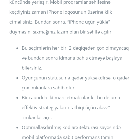
küncündə yerləşir. Mobil proqramlar səhifəsinə
keçdiyiniz zaman iPhone loqosunun üzərinə klik
etməlisiniz. Bundan sonra, “iPhone üçün yüklə”
düyməsini sıxmağınız lazım olan bir səhifə açılır.
Bu seçimlərin hər biri 2 dəqiqədən çox olmayacaq
və bundan sonra idmana bahis etməyə başlaya
bilərsiniz.
Oyunçunun statusu nə qədər yüksəkdirsə, o qədər
çox imkanlara sahib olur.
Bir raundda iki mərc etmək olar ki, bu de uma
effektiv strategiyaların tətbiqi üçün əlavə”
“imkanlar açır.
Optimallaşdırılmış kod arxitekturası sayəsində
mobil platformada sabit performans təmin