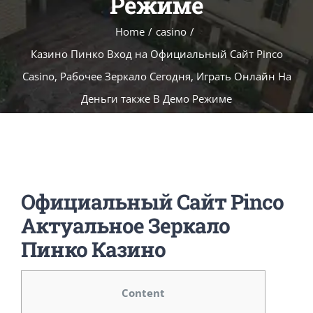
Режиме
Music Room
Basic Documents
Admission Form
APPLY
Home
/
casino
/
Казино Пинко Вход на Официальный Сайт Pinco
NOC
Maths Lab
Staff / Members Lists
Casino, Рабочее Зеркало Сегодня, Играть Онлайн На
Деньги также В Демо Режиме
Fee Structure
Staff List
Home Science Lab
Certificates
Annual Calendar
SMC Members
Recognition Certificate
Library
Mandatory Disclosure pdf
Last Three Year Result
PTA Members
Land Certificate
Computer Lab
Официальный Сайт Pinco
Актуальное Зеркало
Fire Safety
Пинко Казино
Water Health Certificate
Content