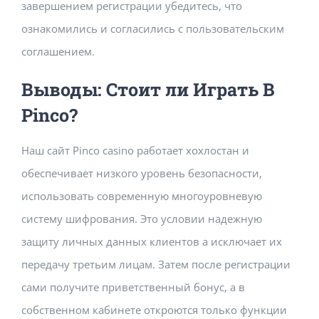
завершением регистрации убедитесь, что
ознакомились и согласились с пользовательским
соглашением.
Выводы: Стоит ли Играть В
Pinco?
Наш сайт Pinco casino работает хохлостан и
обеспечивает низкого уровень безопасности,
использовать современную многоуровневую
систему шифрования. Это условии надежную
защиту личных данных клиентов а исключает их
передачу третьим лицам. Затем после регистрации
сами получите приветственный бонус, а в
собственном кабинете откроются только функции