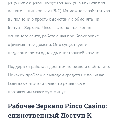
регулярно играют, получают доступ к внутренние
валюте — пинкоинам (PNC). Их можно заработать за
выполнению простых действий а обменять на
бонусы. Зеркало Pinco — это полная копия
основного сайта, работающая при блокировке
официальной домена. Оно существует и
поддерживается одна администрацией казино.
Поддержки работает достаточно резво и стабильно.
Никаких проблем с выводом средств не понимал.
Если даже что-то и было, то решалось в
протяжении максимум минут.
Рабочее Зеркало Pinco Casino:
единственный Доступ К