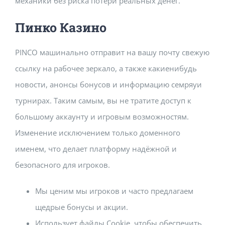
механики без риска потери реальных денег.
Пинко Казино
PINCO машинально отправит на вашу почту свежую
ссылку на рабочее зеркало, а также какиенибудь
новости, анонсы бонусов и информацию семряуи
турнирах. Таким самым, вы не тратите доступ к
большому аккаунту и игровым возможностям.
Изменение исключением только доменного
именем, что делает платформу надёжной и
безопасного для игроков.
Мы ценим мы игроков и часто предлагаем
щедрые бонусы и акции.
Использует файлы Cookie, чтобы обеспечить