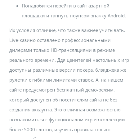
Понадобится перейти в сайт азартной
площадки и тапнуть ноунсом значку Android.
Их условия отличие, что также важнее учитывать.
Live-казино оставлено профессиональными
дилерами только HD-трансляциями в режиме
реального времени. Ддя ценителей настольных игр
доступны различные версии покера, блэкджека же
рулетки с гибкими лимитами ставок. А, на нашем
сайте предусмотрен бесплатный демо-режим,
который доступен об посетителям сайта не без
создания аккаунта. Это отличная возможностью
познакомиться с функционалом игр из коллекции
более 5000 слотов, изучить правила только