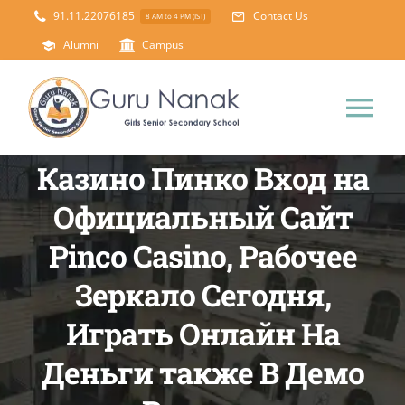
Skip
91.11.22076185
Contact Us
8 AM to 4 PM (IST)
to
Alumni
Campus
content
Tog
Nav
Казино Пинко Вход на
Home
Официальный Сайт
About Us
Pinco Casino, Рабочее
Зеркало Сегодня,
Principal’s Desk
Academics
Играть Онлайн На
Science Lab
Mandatory Disclosure
Деньги также В Демо