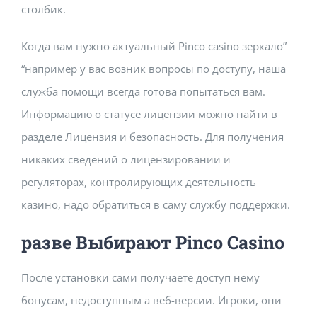
столбик.
Когда вам нужно актуальный Pinco casino зеркало”
“например у вас возник вопросы по доступу, наша
служба помощи всегда готова попытаться вам.
Информацию о статусе лицензии можно найти в
разделе Лицензия и безопасность. Для получения
никаких сведений о лицензировании и
регуляторах, контролирующих деятельность
казино, надо обратиться в саму службу поддержки.
разве Выбирают Pinco Casino
После установки сами получаете доступ нему
бонусам, недоступным а веб-версии. Игроки, они