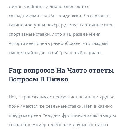
Личных кабинет и диалоговое окно с
сотрудниками службы поддержки. Др слотов, в
казино доступны покер, рулетка, карточные игры,
спортивные ставки, лото а ТВ-развлечения.
Ассортимент очень разнообразен, что каждый
сможет найти ддя себя” “реальный вариант.
Faq: вопросов На Часто ответы
Вопросы В Пинко
Нет, а трансляциях с профессиональными крупье
принимаются же реальные ставки. Нет, в казино
предусмотрена” “выдача фриспинов за активацию
контактов. Номер телефона и другие контакты