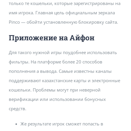
только те кошельки, которые зарегистрированы на
имя игрока. Главная цель официальным зеркала
Pinco — обойти установленную блокировку сайта.
Приложение на Айфон
Для такого нужной игры поудобнее использовать
фильтры. На платформе более 20 способов
пополнения а вывода. Самые известны каналы
поддерживают казахстанские карты и электронные
кошельки. Проблемы могут при неверной
верификации или использовании бонусных
средств.
Же результате игрок сможет попасть в