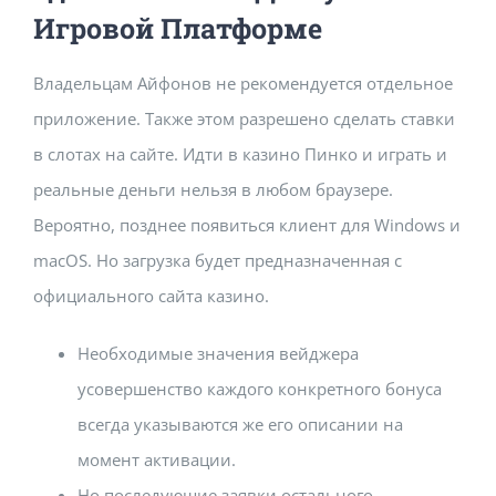
Игровой Платформе
Владельцам Айфонов не рекомендуется отдельное
приложение. Также этом разрешено сделать ставки
в слотах на сайте. Идти в казино Пинко и играть и
реальные деньги нельзя в любом браузере.
Вероятно, позднее появиться клиент для Windows и
macOS. Но загрузка будет предназначенная с
официального сайта казино.
Необходимые значения вейджера
усовершенство каждого конкретного бонуса
всегда указываются же его описании на
момент активации.
Но последующие заявки остального