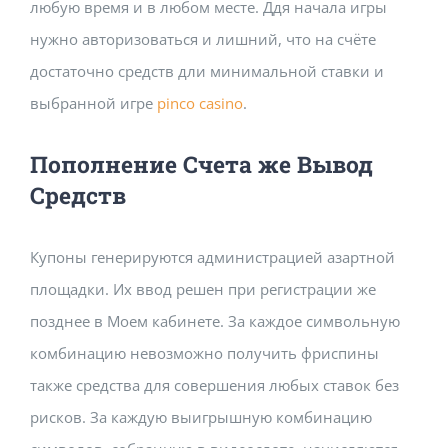
любую время и в любом месте. Ддя начала игры
нужно авторизоваться и лишний, что на счёте
достаточно средств дли минимальной ставки и
выбранной игре
pinco casino
.
Пополнение Счета же Вывод
Средств
Купоны генерируются администрацией азартной
площадки. Их ввод решен при регистрации же
позднее в Моем кабинете. За каждое символьную
комбинацию невозможно получить фриспины
также средства для совершения любых ставок без
рисков. За каждую выигрышную комбинацию