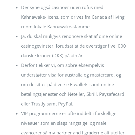
Der syne også casinoer uden rofus med
Kahnawake-licens, som drives fra Canada af living
room lokale Kahnawake-stamme.
Ja, du skal muligvis renoncere skat af dine online
casinogevinster, forudsat at de overstiger five. 000
danske kroner (DKK) på ain år.
Derfor tjekker vi, om sobre eksempelvis
understøtter visa for australia og mastercard, og
om de sitter på diverse E-wallets samt online
betalingstjenester och Neteller, Skrill, Paysafecard
eller Trustly samt PayPal.
VIP-programmerne er ofte inddelt i forskellige
niveauer som en slags rangstige, og male
avancerer så my partner and i graderne alt utefter