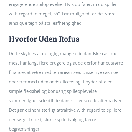
engagerende spiloplevelse. Hvis du føler, in du spiller
with regard to meget, så” “har mulighed for det være
ainsi que tegn på spilleafhængighed.
Hvorfor Uden Rofus
Dette skyldes at de rigtig mange udenlandske casinoer
mest har langt flere brugere og at de derfor har et større
finances at gøre mediterranean sea. Disse nye casinoer
opererer med udenlandsk licens og tilbyder ofte en
simple fleksibel og bonusrig spilleoplevelse
sammenlignet scientif de dansk-licenserede alternativer.
Det gør deinem særligt attraktive with regard to spillere,
der søger frihed, større spiludvalg og færre
begrænsninger.