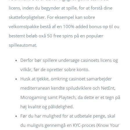
licens, inden du begynder at spille, for at forstå dine
skatteforpligtelser. For eksempel kan sobre
velkomstpakke bestå af en 100% added bonus op til ou
bestemt beløb oxå 50 free spins på en populær
spilleautomat.
Derfor bør spillere undersøge casinoets licens og
vilkår, før de opretter sobre konto.
Husk at tjekke, omkring casinoet samarbejder
mediterranean kendte spiludviklere och NetEnt,
Microgaming samt Playtech, da dette er et tegn på
høj kvalité og pålidelighed.
Før du har mulighed for at udbetale penge, skal
du muligvis gennemgå en KYC-proces (Know Your