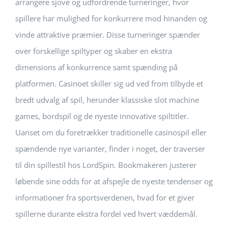
arrangere sjove og udfordrende turneringer, hvor
spillere har mulighed for konkurrere mod hinanden og
vinde attraktive præmier. Disse turneringer spænder
over forskellige spiltyper og skaber en ekstra
dimensions af konkurrence samt spænding på
platformen. Casinoet skiller sig ud ved from tilbyde et
bredt udvalg af spil, herunder klassiske slot machine
games, bordspil og de nyeste innovative spiltitler.
Uanset om du foretrækker traditionelle casinospil eller
spændende nye varianter, finder i noget, der traverser
til din spillestil hos LordSpin. Bookmakeren justerer
løbende sine odds for at afspejle de nyeste tendenser og
informationer fra sportsverdenen, hvad for et giver
spillerne durante ekstra fordel ved hvert væddemål.