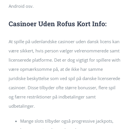
Android osv.
Casinoer Uden Rofus Kort Info:
At spille på udenlandske casinoer uden dansk licens kan
være sikkert, hvis person vælger velrenommerede samt
licenserede platforme. Det er dog vigtigt for spillere with
være opmærksomme på, at de ikke har samme
juridiske beskyttelse som ved spil på danske licenserede
casinoer. Disse tilbyder ofte større bonusser, flere spil
og færre restriktioner på indbetalinger samt
udbetalinger.
Mange slots tilbyder også progressive jackpots,