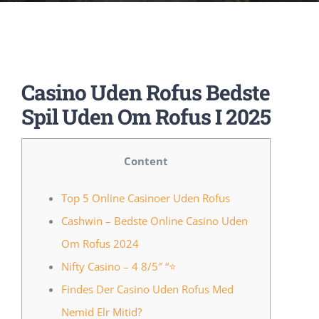
Music Room
Basic Documents
Admission Form
APPLY
NOC
Maths Lab
Staff / Members Lists
Casino Uden Rofus Bedste
Fee Structure
Staff List
Home Science Lab
Certificates
Spil Uden Om Rofus I 2025
Annual Calendar
SMC Members
Recognition Certificate
Library
Mandatory Disclosure pdf
Content
Last Three Year Result
PTA Members
Land Certificate
Computer Lab
Top 5 Online Casinoer Uden Rofus
Cashwin – Bedste Online Casino Uden
Fire Safety
Om Rofus 2024
Nifty Casino – 4 8/5″ “⭐
Findes Der Casino Uden Rofus Med
Water Health Certificate
Nemid Elr Mitid?