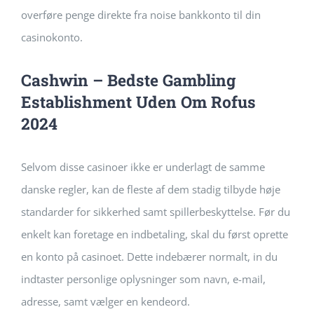
overføre penge direkte fra noise bankkonto til din
casinokonto.
Cashwin – Bedste Gambling
Establishment Uden Om Rofus
2024
Selvom disse casinoer ikke er underlagt de samme
danske regler, kan de fleste af dem stadig tilbyde høje
standarder for sikkerhed samt spillerbeskyttelse. Før du
enkelt kan foretage en indbetaling, skal du først oprette
en konto på casinoet. Dette indebærer normalt, in du
indtaster personlige oplysninger som navn, e-mail,
adresse, samt vælger en kendeord.