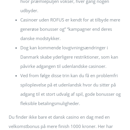
hvor præmiepuljen vokser, hver gang nogen
udbyder.
Casinoer uden ROFUS er kendt for at tilbyde mere
generøse bonusser og” “kampagner end deres
danske modstykker.
Dog kan kommende lovgivningsændringer i
Danmark skabe yderligere restriktioner, som kan
påvirke adgangen til udenlandske casinoer.
Ved from følge disse trin kan du få en problemfri
spiloplevelse på et udenlandsk hvor du sitter på
adgang til et stort udvalg af spil, gode bonusser og
fleksible betalingsmuligheder.
Du finder ikke bare et dansk casino en dag med en
velkomstbonus på mere finish 1000 kroner. Her har