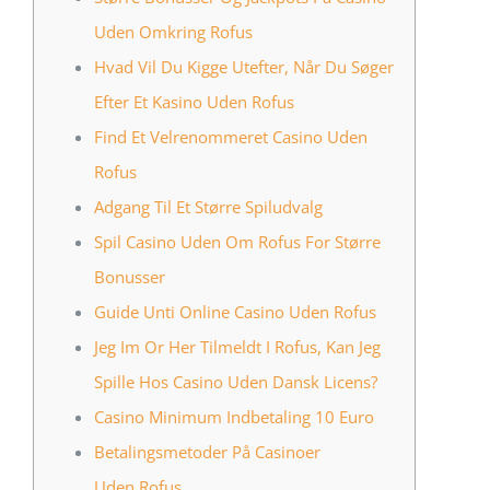
Uden Omkring Rofus
Hvad Vil Du Kigge Utefter, Når Du Søger
Efter Et Kasino Uden Rofus
Find Et Velrenommeret Casino Uden
Rofus
Adgang Til Et Større Spiludvalg
Spil Casino Uden Om Rofus For Større
Bonusser
Guide Unti Online Casino Uden Rofus
Jeg Im Or Her Tilmeldt I Rofus, Kan Jeg
Spille Hos Casino Uden Dansk Licens?
Casino Minimum Indbetaling 10 Euro
Betalingsmetoder På Casinoer
Uden Rofus