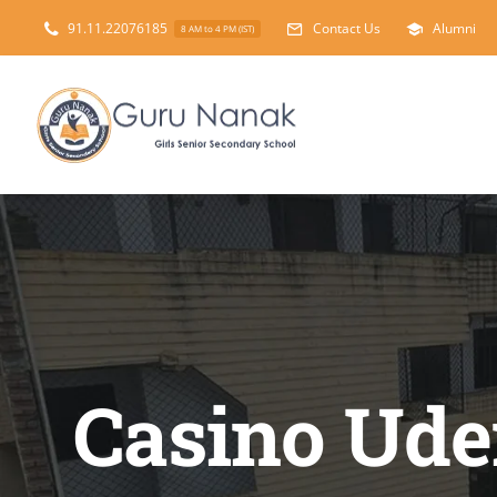
Skip
91.11.22076185
Contact Us
Alumni
8 AM to 4 PM (IST)
to
content
Casino Ude