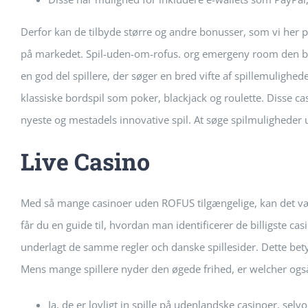
Derfor kan de tilbyde større og andre bonusser, som vi her 
på markedet. Spil-uden-om-rofus. org emergeny room den be
en god del spillere, der søger en bred vifte af spillemulighed
klassiske bordspil som poker, blackjack og roulette. Disse cas
nyeste og mestadels innovative spil. At søge spilmuligheder
Live Casino
Med så mange casinoer uden ROFUS tilgængelige, kan det være s
får du en guide til, hvordan man identificerer de billigste 
underlagt de samme regler och danske spillesider. Dette bet
Mens mange spillere nyder den øgede frihed, er welcher også
Ja, de er lovligt in spille på udenlandske casinoer, selv