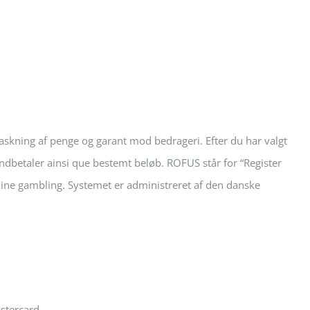
skning af penge og garant mod bedrageri. Efter du har valgt
indbetaler ainsi que bestemt beløb. ROFUS står for “Register
nline gambling. Systemet er administreret af den danske
astercard.