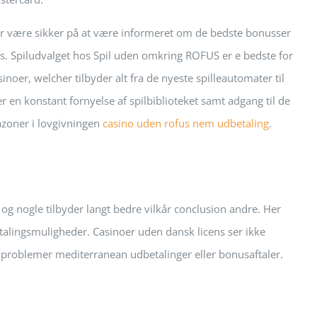
for være sikker på at være informeret om de bedste bonusser
. Spiludvalget hos Spil uden omkring ROFUS er e bedste for
noer, welcher tilbyder alt fra de nyeste spilleautomater til
er en konstant fornyelse af spilbiblioteket samt adgang til de
åzoner i lovgivningen
casino uden rofus nem udbetaling
.
 og nogle tilbyder langt bedre vilkår conclusion andre. Her
etalingsmuligheder. Casinoer uden dansk licens ser ikke
r problemer mediterranean udbetalinger eller bonusaftaler.