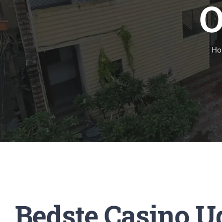
O
Ho
Bedste Casino U