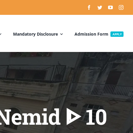
Mandatory Disclosure
Admission Form
APPLY
Nemid ᐈ 10