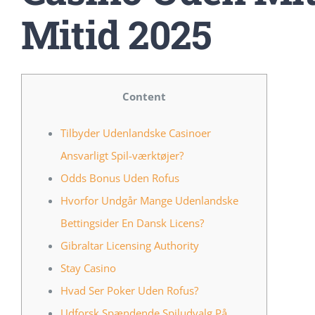
Mitid 2025
Content
Tilbyder Udenlandske Casinoer
Ansvarligt Spil-værktøjer?
Odds Bonus Uden Rofus
Hvorfor Undgår Mange Udenlandske
Bettingsider En Dansk Licens?
Gibraltar Licensing Authority
Stay Casino
Hvad Ser Poker Uden Rofus?
Udforsk Spændende Spiludvalg På