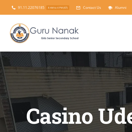
Skip
91.11.22076185
Contact Us
Alumni
8 AM to 4 PM (IST)
to
content
Casino Ud