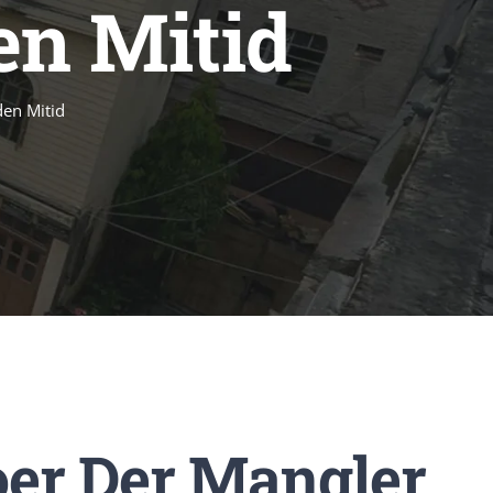
en Mitid
den Mitid
oer Der Mangler