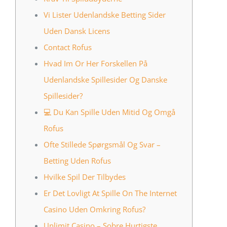
Vi Lister Udenlandske Betting Sider
Uden Dansk Licens
Contact Rofus
Hvad Im Or Her Forskellen På
Udenlandske Spillesider Og Danske
Spillesider?
💻 Du Kan Spille Uden Mitid Og Omgå
Rofus
Ofte Stillede Spørgsmål Og Svar –
Betting Uden Rofus
Hvilke Spil Der Tilbydes
Er Det Lovligt At Spille On The Internet
Casino Uden Omkring Rofus?
Unlimit Casino – Sobre Hurtigste