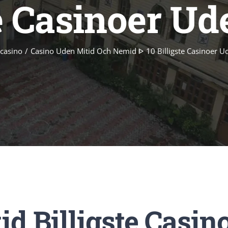
te Casinoer Ud
casino
/
Casino Uden Mitid Och Nemid ᐈ 10 Billigste Casinoer U
d Billigste Casin