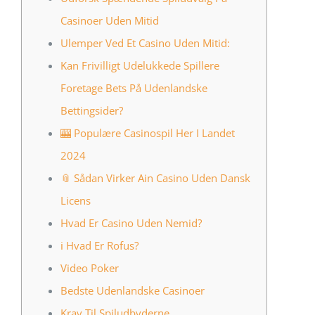
Casinoer Uden Mitid
Ulemper Ved Et Casino Uden Mitid:
Kan Frivilligt Udelukkede Spillere
Foretage Bets På Udenlandske
Bettingsider?
🎰 Populære Сasinospil Her I Landet
2024
📎 Sådan Virker Ain Casino Uden Dansk
Licens
Hvad Er Casino Uden Nemid?
ℹ️ Hvad Er Rofus?
Video Poker
Bedste Udenlandske Casinoer
Krav Til Spiludbyderne