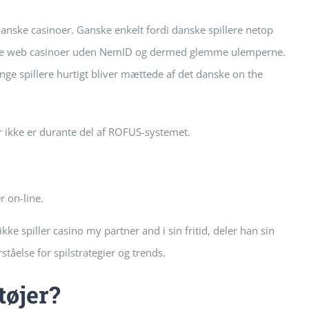
anske casinoer. Ganske enkelt fordi danske spillere netop
 on the web casinoer uden NemID og dermed glemme ulemperne.
nge spillere hurtigt bliver mættede af det danske on the
 ikke er durante del af ROFUS-systemet.
r on-line.
e spiller casino my partner and i sin fritid, deler han sin
tåelse for spilstrategier og trends.
tøjer?