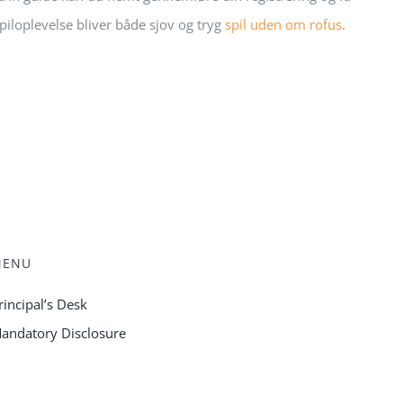
spiloplevelse bliver både sjov og tryg
spil uden om rofus
.
MENU
rincipal’s Desk
andatory Disclosure