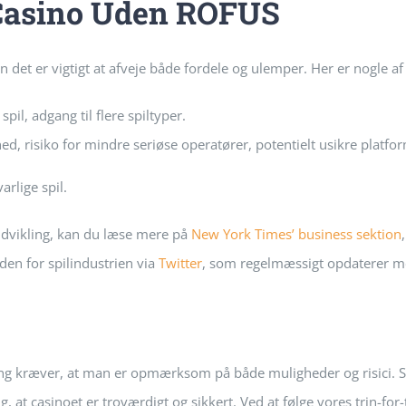
 Casino Uden ROFUS
 det er vigtigt at afveje både fordele og ulemper. Her er nogle a
pil, adgang til flere spiltyper.
, risiko for mindre seriøse operatører, potentielt usikre platfo
arlige spil.
udvikling, kan du læse mere på
New York Times’ business sektion
den for spilindustrien via
Twitter
, som regelmæssigt opdaterer me
ing kræver, at man er opmærksom på både muligheder og risici. S
e dig, at casinoet er troværdigt og sikkert. Ved at følge vores trin-