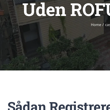
Uden ROF
Home
/
ca
Sådan Registrer