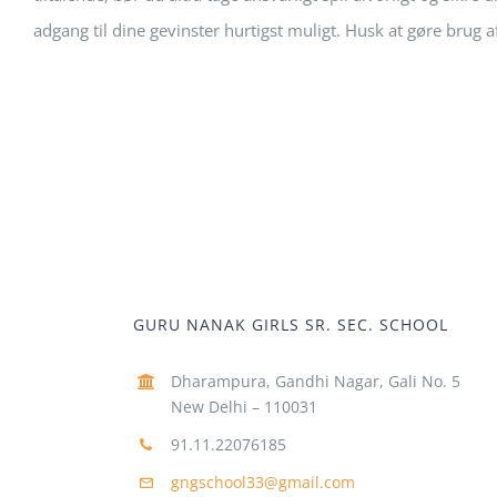
adgang til dine gevinster hurtigst muligt. Husk at gøre brug a
GURU NANAK GIRLS SR. SEC. SCHOOL
Dharampura, Gandhi Nagar, Gali No. 5
New Delhi – 110031
91.11.22076185
gngschool33@gmail.com