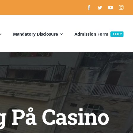
Mandatory Disclosure
Admission Form
APPLY
g På Casino