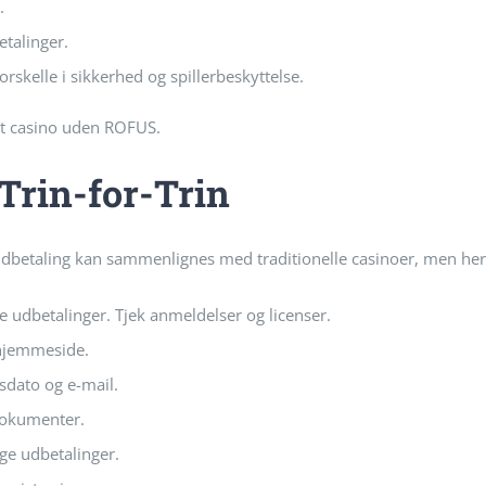
.
talinger.
rskelle i sikkerhed og spillerbeskyttelse.
t casino uden ROFUS.
Trin-for-Trin
etaling kan sammenlignes med traditionelle casinoer, men her er
e udbetalinger. Tjek anmeldelser og licenser.
s hjemmeside.
sdato og e-mail.
-dokumenter.
ge udbetalinger.