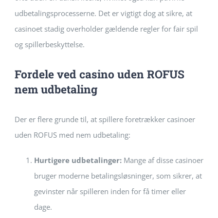
udbetalingsprocesserne. Det er vigtigt dog at sikre, at
casinoet stadig overholder gældende regler for fair spil
og spillerbeskyttelse.
Fordele ved casino uden ROFUS
nem udbetaling
Der er flere grunde til, at spillere foretrækker casinoer
uden ROFUS med nem udbetaling:
Hurtigere udbetalinger:
Mange af disse casinoer
bruger moderne betalingsløsninger, som sikrer, at
gevinster når spilleren inden for få timer eller
dage.