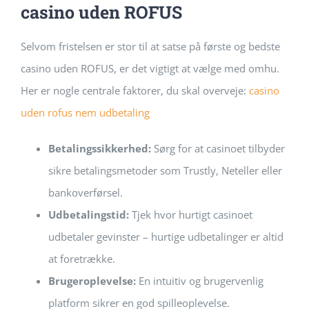
casino uden ROFUS
Selvom fristelsen er stor til at satse på første og bedste
casino uden ROFUS, er det vigtigt at vælge med omhu.
Her er nogle centrale faktorer, du skal overveje:
casino
uden rofus nem udbetaling
Betalingssikkerhed:
Sørg for at casinoet tilbyder
sikre betalingsmetoder som Trustly, Neteller eller
bankoverførsel.
Udbetalingstid:
Tjek hvor hurtigt casinoet
udbetaler gevinster – hurtige udbetalinger er altid
at foretrække.
Brugeroplevelse:
En intuitiv og brugervenlig
platform sikrer en god spilleoplevelse.