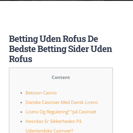
Music Room
Basic Documents
Admission Form
APPLY
NOC
Maths Lab
Staff / Members Lists
Betting Uden Rofus De
Fee Structure
Staff List
Home Science Lab
Certificates
Bedste Betting Sider Uden
Rofus ️
Annual Calendar
SMC Members
Recognition Certificate
Library
Mandatory Disclosure pdf
Content
Last Three Year Result
PTA Members
Land Certificate
Computer Lab
Betsson Casino
Fire Safety
Danske Casinoer Med Dansk Licens
Licens Og Regulering” “på Casinoet
Water Health Certificate
Hvordan Er Sikkerheden På
Udenlandske Casinoer?