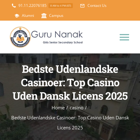
Skip
91.11.22076185
Contact Us
8 AM to 4 PM (IST)
to
Alumni
Campus
content
Tog
Nav
Home
Bedste Udenlandske
Casinoer: Top Casino
About Us
Uden Dansk Licens 2025
Principal’s Desk
Academics
Home
/
casino
/
Bedste Udenlandske Casinoer: Top Casino Uden Dansk
Science Lab
Mandatory Disclosure
Licens 2025