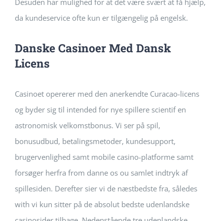
Desuden har mulighed for at det være svært at få hjælp,
da kundeservice ofte kun er tilgængelig på engelsk.
Danske Casinoer Med Dansk
Licens
Casinoet opererer med den anerkendte Curacao-licens
og byder sig til intended for nye spillere scientif en
astronomisk velkomstbonus. Vi ser på spil,
bonusudbud, betalingsmetoder, kundesupport,
brugervenlighed samt mobile casino-platforme samt
forsøger herfra from danne os ou samlet indtryk af
spillesiden. Derefter sier vi de næstbedste fra, således
with vi kun sitter på de absolut bedste udenlandske
casinosider tilbage. Nedenstående tre udenlandske