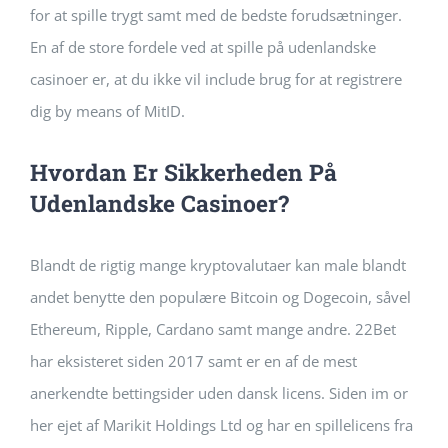
for at spille trygt samt med de bedste forudsætninger.
En af de store fordele ved at spille på udenlandske
casinoer er, at du ikke vil include brug for at registrere
dig by means of MitID.
Hvordan Er Sikkerheden På
Udenlandske Casinoer?
Blandt de rigtig mange kryptovalutaer kan male blandt
andet benytte den populære Bitcoin og Dogecoin, såvel
Ethereum, Ripple, Cardano samt mange andre. 22Bet
har eksisteret siden 2017 samt er en af de mest
anerkendte bettingsider uden dansk licens. Siden im or
her ejet af Marikit Holdings Ltd og har en spillelicens fra