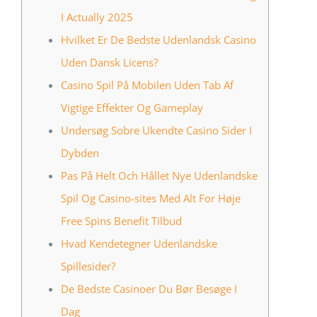
I Actually 2025
Hvilket Er De Bedste Udenlandsk Casino
Uden Dansk Licens?
Casino Spil På Mobilen Uden Tab Af
Vigtige Effekter Og Gameplay
Undersøg Sobre Ukendte Casino Sider I
Dybden
Pas På Helt Och Hållet Nye Udenlandske
Spil Og Casino-sites Med Alt For Høje
Free Spins Benefit Tilbud
Hvad Kendetegner Udenlandske
Spillesider?
De Bedste Casinoer Du Bør Besøge I
Dag