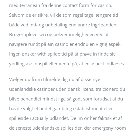
mediterranean fra denne contact form for casino.
Selvom de er sikre, vil de som regel tage længere tid
både ved ind- og udbetaling end andre ingripanden.
Brugeroplevelsen og bekvemmeligheden ved at
navigere rundt på ain casino er endnu en vigtig aspek.
Ingen ønsker with spilde tid på at prøve in finde sit
yndlingscasinospil eller vente på, at en aspect indlæses.
Vælger du from tilmelde dig ou af disse nye
udenlandske casinoer uden dansk licens, traicionero du
blive behandlet mindst lige så godt som forudsat at du
havde valgt et andet gambling establishment eller
spilleside i actually udlandet. De im or her faktisk et af
de seneste udenlandske spillesider, der emergeny room