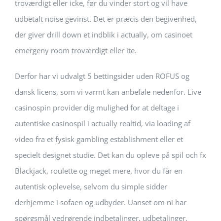
troværdigt eller icke, før du vinder stort og vil have
udbetalt noise gevinst. Det er præcis den begivenhed,
der giver drill down et indblik i actually, om casinoet
emergeny room troværdigt eller ite.
Derfor har vi udvalgt 5 bettingsider uden ROFUS og
dansk licens, som vi varmt kan anbefale nedenfor. Live
casinospin provider dig mulighed for at deltage i
autentiske casinospil i actually realtid, via loading af
video fra et fysisk gambling establishment eller et
specielt designet studie. Det kan du opleve på spil och fx
Blackjack, roulette og meget mere, hvor du får en
autentisk oplevelse, selvom du simple sidder
derhjemme i sofaen og udbyder. Uanset om ni har
spørgsmål vedrørende indbetalinger, udbetalinger,