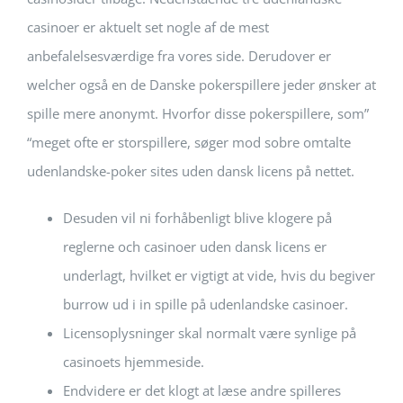
casinoer er aktuelt set nogle af de mest
anbefalelsesværdige fra vores side. Derudover er
welcher også en de Danske pokerspillere jeder ønsker at
spille mere anonymt. Hvorfor disse pokerspillere, som”
“meget ofte er storspillere, søger mod sobre omtalte
udenlandske-poker sites uden dansk licens på nettet.
Desuden vil ni forhåbenligt blive klogere på
reglerne och casinoer uden dansk licens er
underlagt, hvilket er vigtigt at vide, hvis du begiver
burrow ud i in spille på udenlandske casinoer.
Licensoplysninger skal normalt være synlige på
casinoets hjemmeside.
Endvidere er det klogt at læse andre spilleres