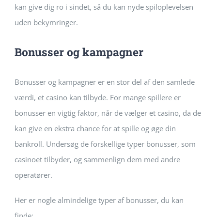
kan give dig ro i sindet, så du kan nyde spiloplevelsen
uden bekymringer.
Bonusser og kampagner
Bonusser og kampagner er en stor del af den samlede
værdi, et casino kan tilbyde. For mange spillere er
bonusser en vigtig faktor, når de vælger et casino, da de
kan give en ekstra chance for at spille og øge din
bankroll. Undersøg de forskellige typer bonusser, som
casinoet tilbyder, og sammenlign dem med andre
operatører.
Her er nogle almindelige typer af bonusser, du kan
finde: