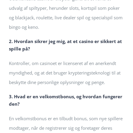
udvalg af spiltyper, herunder slots, kortspil som poker
og blackjack, roulette, live dealer spil og specialspil som
bingo og keno.
2. Hvordan sikrer jeg mig, at et casino er sikkert at
spille på?
Kontroller, om casinoet er licenseret af en anerkendt
myndighed, og at det bruger krypteringsteknologi til at
beskytte dine personlige oplysninger og penge.
3. Hvad er en velkomstbonus, og hvordan fungerer
den?
En velkomstbonus er en tilbudt bonus, som nye spillere
modtager, når de registrerer sig og foretager deres