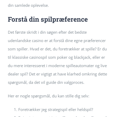
din samlede oplevelse.
Building Safety Certificate
Forstå din spilpræference
Det første skridt i din søgen efter det bedste
udenlandske casino er at forstå dine egne præferencer
som spiller. Hvad er det, du foretrækker at spille? Er du
til klassiske casinospil som poker og blackjack, eller er
du mere interesseret i moderne spilleautomater og live
dealer spil? Det er vigtigt at have klarhed omkring dette
spørgsmål, da det vil guide din valgproces.
Her er nogle spørgsmål, du kan stille dig selv:
Foretrækker jeg strategispil eller heldspil?