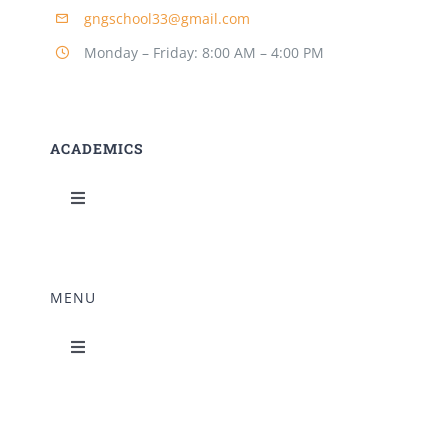
gngschool33@gmail.com
Monday – Friday: 8:00 AM – 4:00 PM
ACADEMICS
Toggle
Navigation
Science Lab
MENU
Music Room
Toggle
Navigation
Home Science Lab
Principal’s Desk