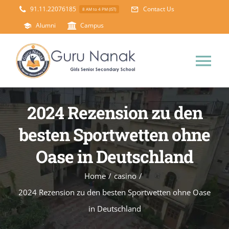
Skip
91.11.22076185
Contact Us
8 AM to 4 PM (IST)
to
Alumni
Campus
content
Tog
Nav
Home
2024 Rezension zu den
besten Sportwetten ohne
About Us
Oase in Deutschland
Principal’s Desk
Academics
Home
/
casino
/
2024 Rezension zu den besten Sportwetten ohne Oase
Science Lab
Mandatory Disclosure
in Deutschland