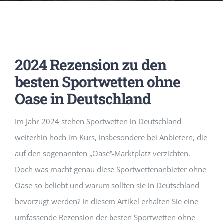
Music Room
Basic Documents
Admission Form
APPLY
NOC
Maths Lab
Staff / Members Lists
2024 Rezension zu den
Fee Structure
Staff List
Home Science Lab
Certificates
besten Sportwetten ohne
Oase in Deutschland
Annual Calendar
SMC Members
Recognition Certificate
Library
Mandatory Disclosure pdf
Im Jahr 2024 stehen Sportwetten in Deutschland
Last Three Year Result
PTA Members
Land Certificate
weiterhin hoch im Kurs, insbesondere bei Anbietern, die
Computer Lab
auf den sogenannten „Oase“-Marktplatz verzichten.
Doch was macht genau diese Sportwettenanbieter ohne
Fire Safety
Oase so beliebt und warum sollten sie in Deutschland
bevorzugt werden? In diesem Artikel erhalten Sie eine
Water Health Certificate
umfassende Rezension der besten Sportwetten ohne