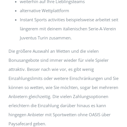
weiterhin auf Ihre Lieblingsteams
alternative Wettplattform
Instant Sports activities beispielsweise arbeitet seit
längerem mit deinem italienischen Serie-A-Verein
Juventus Turin zusammen.
Die größere Auswahl an Wetten und die vielen
Bonusangebote sind immer wieder für viele Spieler
attraktiv. Besser nach wie vor, es gibt wenig
Einzahlungslimits oder weitere Einschränkungen und Sie
können so wetten, wie Sie möchten, sogar bei mehreren
Anbietern gleichzeitig. Die vielen Zahlungsoptionen
erleichtern die Einzahlung darüber hinaus es kann
hingegen Anbieter mit Sportwetten ohne OASIS über
Paysafecard geben.