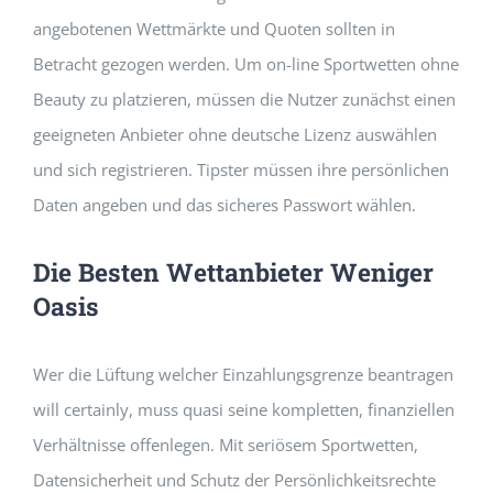
angebotenen Wettmärkte und Quoten sollten in
Betracht gezogen werden. Um on-line Sportwetten ohne
Beauty zu platzieren, müssen die Nutzer zunächst einen
geeigneten Anbieter ohne deutsche Lizenz auswählen
und sich registrieren. Tipster müssen ihre persönlichen
Daten angeben und das sicheres Passwort wählen.
Die Besten Wettanbieter Weniger
Oasis
Wer die Lüftung welcher Einzahlungsgrenze beantragen
will certainly, muss quasi seine kompletten, finanziellen
Verhältnisse offenlegen. Mit seriösem Sportwetten,
Datensicherheit und Schutz der Persönlichkeitsrechte