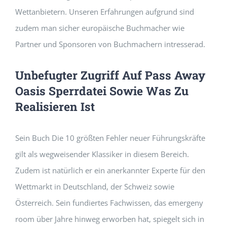
Wettanbietern. Unseren Erfahrungen aufgrund sind
zudem man sicher europäische Buchmacher wie
Partner und Sponsoren von Buchmachern intresserad.
Unbefugter Zugriff Auf Pass Away
Oasis Sperrdatei Sowie Was Zu
Realisieren Ist
Sein Buch Die 10 größten Fehler neuer Führungskräfte
gilt als wegweisender Klassiker in diesem Bereich.
Zudem ist natürlich er ein anerkannter Experte für den
Wettmarkt in Deutschland, der Schweiz sowie
Österreich. Sein fundiertes Fachwissen, das emergeny
room über Jahre hinweg erworben hat, spiegelt sich in