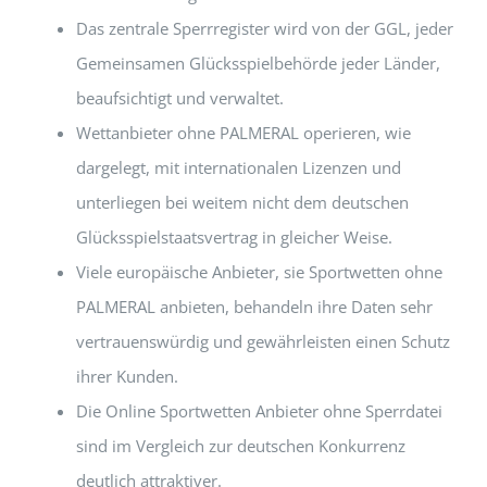
Das zentrale Sperrregister wird von der GGL, jeder
Gemeinsamen Glücksspielbehörde jeder Länder,
beaufsichtigt und verwaltet.
Wettanbieter ohne PALMERAL operieren, wie
dargelegt, mit internationalen Lizenzen und
unterliegen bei weitem nicht dem deutschen
Glücksspielstaatsvertrag in gleicher Weise.
Viele europäische Anbieter, sie Sportwetten ohne
PALMERAL anbieten, behandeln ihre Daten sehr
vertrauenswürdig und gewährleisten einen Schutz
ihrer Kunden.
Die Online Sportwetten Anbieter ohne Sperrdatei
sind im Vergleich zur deutschen Konkurrenz
deutlich attraktiver.