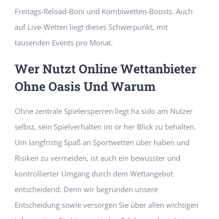
Freitags-Reload-Boni und Kombiwetten-Boosts. Auch
auf Live-Wetten liegt dieses Schwerpunkt, mit
tausenden Events pro Monat.
Wer Nutzt Online Wettanbieter
Ohne Oasis Und Warum
Ohne zentrale Spielersperren liegt ha sido am Nutzer
selbst, sein Spielverhalten im or her Blick zu behalten.
Um langfristig Spaß an Sportwetten über haben und
Risiken zu vermeiden, ist auch ein bewusster und
kontrollierter Umgang durch dem Wettangebot
entscheidend. Denn wir begründen unsere
Entscheidung sowie versorgen Sie über allen wichtigen