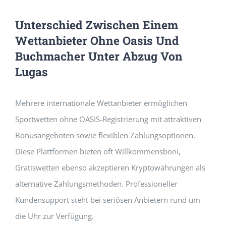
Unterschied Zwischen Einem
Wettanbieter Ohne Oasis Und
Buchmacher Unter Abzug Von
Lugas
Mehrere internationale Wettanbieter ermöglichen
Sportwetten ohne OASIS-Registrierung mit attraktiven
Bonusangeboten sowie flexiblen Zahlungsoptionen.
Diese Plattformen bieten oft Willkommensboni,
Gratiswetten ebenso akzeptieren Kryptowährungen als
alternative Zahlungsmethoden. Professioneller
Kundensupport steht bei seriösen Anbietern rund um
die Uhr zur Verfügung.