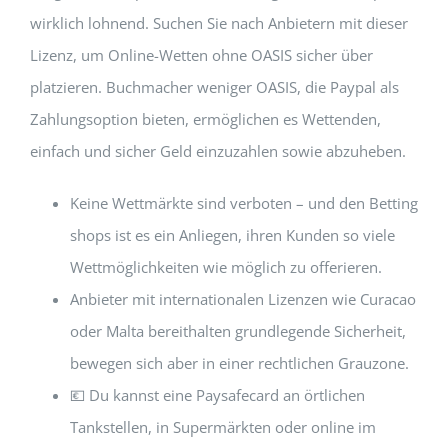
wirklich lohnend. Suchen Sie nach Anbietern mit dieser
Lizenz, um Online-Wetten ohne OASIS sicher über
platzieren. Buchmacher weniger OASIS, die Paypal als
Zahlungsoption bieten, ermöglichen es Wettenden,
einfach und sicher Geld einzuzahlen sowie abzuheben.
Keine Wettmärkte sind verboten – und den Betting
shops ist es ein Anliegen, ihren Kunden so viele
Wettmöglichkeiten wie möglich zu offerieren.
Anbieter mit internationalen Lizenzen wie Curacao
oder Malta bereithalten grundlegende Sicherheit,
bewegen sich aber in einer rechtlichen Grauzone.
💶 Du kannst eine Paysafecard an örtlichen
Tankstellen, in Supermärkten oder online im