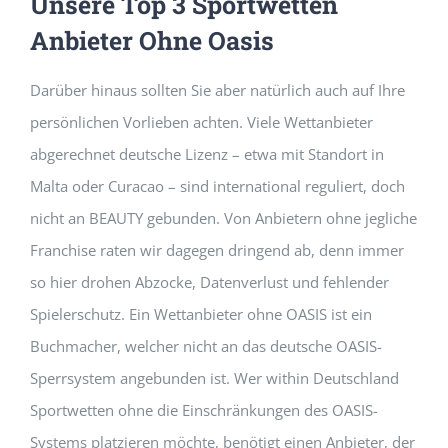
Unsere Top 3 Sportwetten
Anbieter Ohne Oasis
Darüber hinaus sollten Sie aber natürlich auch auf Ihre
persönlichen Vorlieben achten. Viele Wettanbieter
abgerechnet deutsche Lizenz – etwa mit Standort in
Malta oder Curacao – sind international reguliert, doch
nicht an BEAUTY gebunden. Von Anbietern ohne jegliche
Franchise raten wir dagegen dringend ab, denn immer
so hier drohen Abzocke, Datenverlust und fehlender
Spielerschutz. Ein Wettanbieter ohne OASIS ist ein
Buchmacher, welcher nicht an das deutsche OASIS-
Sperrsystem angebunden ist. Wer within Deutschland
Sportwetten ohne die Einschränkungen des OASIS-
Systems platzieren möchte, benötigt einen Anbieter, der