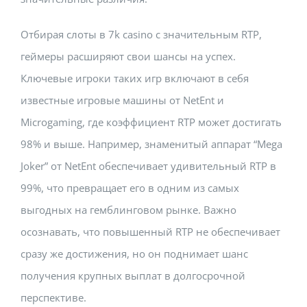
Отбирая слоты в 7k casino с значительным RTP,
геймеры расширяют свои шансы на успех.
Ключевые игроки таких игр включают в себя
известные игровые машины от NetEnt и
Microgaming, где коэффициент RTP может достигать
98% и выше. Например, знаменитый аппарат “Mega
Joker” от NetEnt обеспечивает удивительный RTP в
99%, что превращает его в одним из самых
выгодных на гемблинговом рынке. Важно
осознавать, что повышенный RTP не обеспечивает
сразу же достижения, но он поднимает шанс
получения крупных выплат в долгосрочной
перспективе.