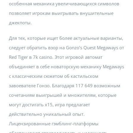
особенная механика увеличивающихся символов
позволяет игрокам выигрывать внушительные
джекпоты.
Для тех, которые ищет более актуальные варианты,
следует обратить взор на Gonzo’s Quest Megaways от
Red Tiger в 7k casino. Этот игровой автомат
объединяет в себе новаторскую механику Megaways
с классическим сюжетом об кастильском
завоевателе Гонзо. Благодаря 117 649 возможным
сочетаниям выигрышей и множителям, которые
могут достигать x15, игра предлагает
действительно уникальный опыт.
Лицензированные гэмблинг-платформы
обеспечивают справедливость и надежность