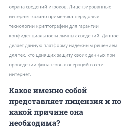
охрана сведений игроков. Лицензированные
интернет-казино применяют передовые
технологии криптографии для гарантии
конфиденциальности личных сведений. Данное
делает данную платформу надежным решением
для тех, кто ценящих защиту своих данных при
проведении финансовых операций в сети
интернет.
Какое именно собой
представляет лицензия и по
какой причине она
необходима?