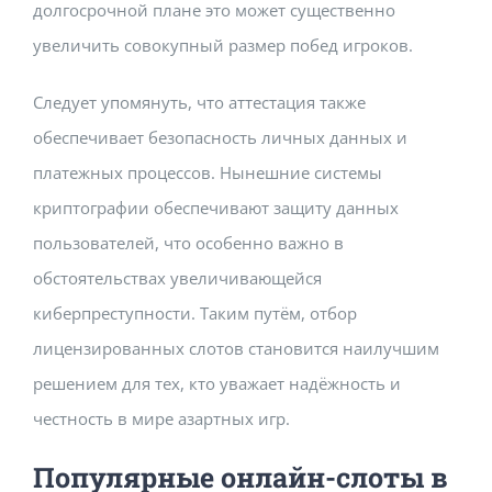
долгосрочной плане это может существенно
увеличить совокупный размер побед игроков.
Следует упомянуть, что аттестация также
обеспечивает безопасность личных данных и
платежных процессов. Нынешние системы
криптографии обеспечивают защиту данных
пользователей, что особенно важно в
обстоятельствах увеличивающейся
киберпреступности. Таким путём, отбор
лицензированных слотов становится наилучшим
решением для тех, кто уважает надёжность и
честность в мире азартных игр.
Популярные онлайн-слоты в