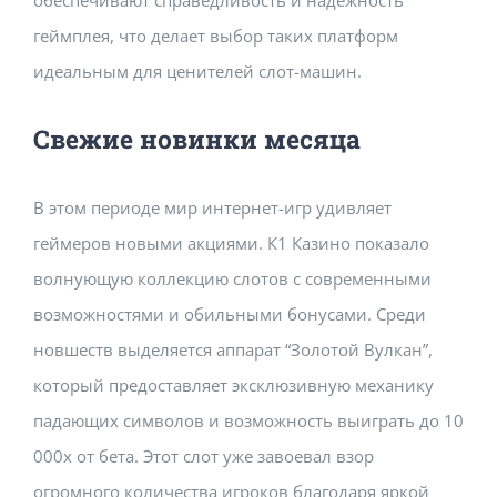
геймплея, что делает выбор таких платформ
идеальным для ценителей слот-машин.
Свежие новинки месяца
В этом периоде мир интернет-игр удивляет
геймеров новыми акциями. К1 Казино показало
волнующую коллекцию слотов с современными
возможностями и обильными бонусами. Среди
новшеств выделяется аппарат “Золотой Вулкан”,
который предоставляет эксклюзивную механику
падающих символов и возможность выиграть до 10
000x от бета. Этот слот уже завоевал взор
огромного количества игроков благодаря яркой