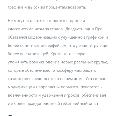
графике и высоким процентам возврата.
Не могут остаются в стороне в стороне и
классические игры за столом. Двадцать одно Про
обзавелся модернизацию с улучшенной графикой и
более понятным интерфейсом, что делает игру еще
более впечатляющей. Кроме того следует
упомянуть возникновение новых реальных крупье,
которые обеспечивают атмосферу настоящего
казино непосредственно в вашем доме. Указанные
модификации направлены повысить показатель
вовлеченности и удержания игроков, обеспечивая
им более правдоподобный геймплейный опыт.