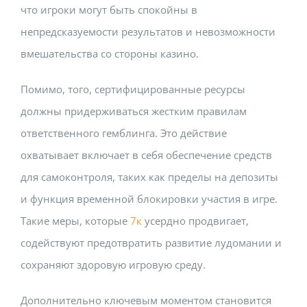
что игроки могут быть спокойны в
Building Safety Certificate
непредсказуемости результатов и невозможности
вмешательства со стороны казино.
Помимо, того, сертифицированные ресурсы
должны придерживаться жестким правилам
ответственного гемблинга. Это действие
охватывает включает в себя обеспечение средств
для самоконтроля, таких как пределы на депозиты
и функция временной блокировки участия в игре.
Такие меры, которые
7к
усердно продвигает,
содействуют предотвратить развитие лудомании и
сохраняют здоровую игровую среду.
Дополнительно ключевым моментом становится