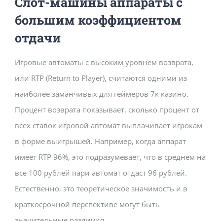
Слот-машины аппараты с
большим коэффициентом
отдачи
Игровые автоматы с высоким уровнем возврата,
или RTP (Return to Player), считаются одними из
наиболее заманчивых для геймеров 7к казино.
Процент возврата показывает, сколько процент от
всех ставок игровой автомат выплачивает игрокам
в форме выигрышей. Например, когда аппарат
имеет RTP 96%, это подразумевает, что в среднем на
все 100 рублей пари автомат отдаст 96 рублей.
Естественно, это теоретическое значимость и в
краткосрочной перспективе могут быть
значительные различия.