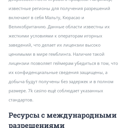
известные регионы для получения разрешений
включают в себя Мальту, Кюрасао и
Великобританию. Данные области известны их
жесткими условиями к операторам игорных
заведений, что делает их лицензии высоко
ценимыми в мире гемблинга. Наличие такой
лицензии позволяет геймерам убедиться в том, что
их конфиденциальные сведения защищены, а
добыча будут получены без задержек и в полном
размере. 7k casino ещё соблюдает указанных
стандартов.
Ресурсы с международными
разрешениями