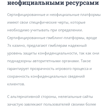
неофициальными ресурсами
Сертифицированные и неофициальные платформы
имеют свои специфические черты, которые
необходимо учитывать при определении.
Сертифицированные гэмблинг-платформы, вроде
7к казино, предлагают гэмблерам надежный
уровень защиты конфиденциальности, так как они
поднадзорны авторитетными органами. Такое
гарантирует прозрачность игрового процесса и
сохранность конфиденциальных сведений
клиентов.
С альтернативной стороны, нелегальные сайты
зачастую завлекают пользователей своими более