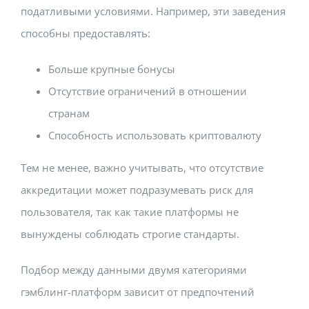
податливыми условиями. Например, эти заведения
способны предоставлять:
Больше крупные бонусы
Отсутствие ограничений в отношении
странам
Способность использовать криптовалюту
Тем не менее, важно учитывать, что отсутствие
аккредитации может подразумевать риск для
пользователя, так как такие платформы не
вынуждены соблюдать строгие стандарты.
Подбор между данными двумя категориями
гэмблинг-платформ зависит от предпочтений