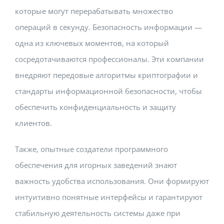
которые могут перерабатывать множество
операций в секунду. Безопасность информации —
одна из ключевых моментов, на который
сосредотачиваются профессионалы. Эти компании
внедряют передовые алгоритмы криптографии и
стандарты информационной безопасности, чтобы
обеспечить конфиденциальность и защиту
клиентов.
Также, опытные создатели программного
обеспечения для игорных заведений знают
важность удобства использования. Они формируют
интуитивно понятные интерфейсы и гарантируют
стабильную деятельность системы даже при