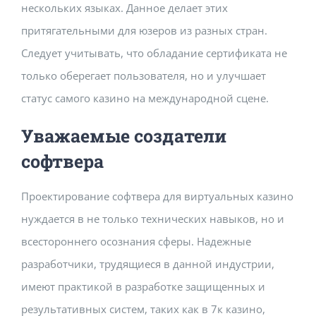
нескольких языках. Данное делает этих
притягательными для юзеров из разных стран.
Следует учитывать, что обладание сертификата не
только оберегает пользователя, но и улучшает
статус самого казино на международной сцене.
Уважаемые создатели
софтвера
Проектирование софтвера для виртуальных казино
нуждается в не только технических навыков, но и
всестороннего осознания сферы. Надежные
разработчики, трудящиеся в данной индустрии,
имеют практикой в разработке защищенных и
результативных систем, таких как в 7к казино,