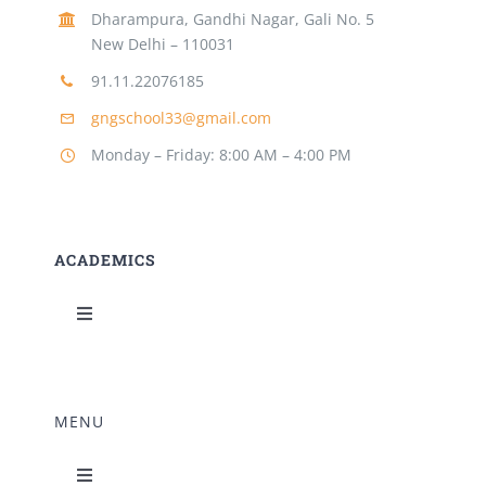
Dharampura, Gandhi Nagar, Gali No. 5
New Delhi – 110031
91.11.22076185
gngschool33@gmail.com
Monday – Friday: 8:00 AM – 4:00 PM
ACADEMICS
Toggle
Navigation
Science Lab
MENU
Music Room
Toggle