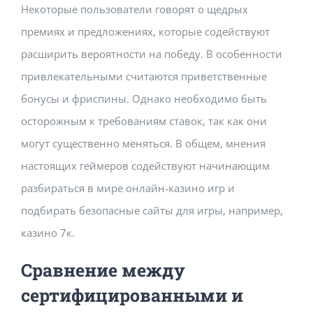
Некоторые пользователи говорят о щедрых
премиях и предложениях, которые содействуют
расширить вероятности на победу. В особенности
привлекательными считаются приветственные
бонусы и фриспины. Однако необходимо быть
осторожным к требованиям ставок, так как они
могут существенно меняться. В общем, мнения
настоящих геймеров содействуют начинающим
разбираться в мире онлайн-казино игр и
подбирать безопасные сайты для игры, например,
казино 7к.
Сравнение между
сертифицированными и