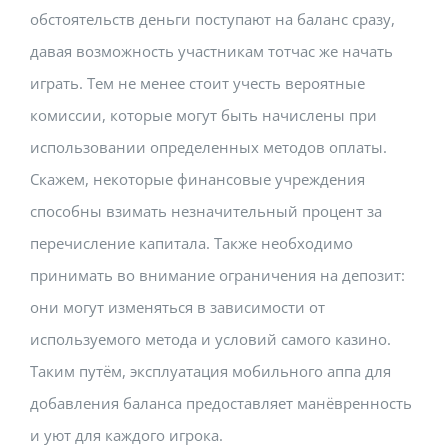
обстоятельств деньги поступают на баланс сразу,
давая возможность участникам тотчас же начать
играть. Тем не менее стоит учесть вероятные
комиссии, которые могут быть начислены при
использовании определенных методов оплаты.
Скажем, некоторые финансовые учреждения
способны взимать незначительный процент за
перечисление капитала. Также необходимо
принимать во внимание ограничения на депозит:
они могут изменяться в зависимости от
используемого метода и условий самого казино.
Таким путём, эксплуатация мобильного аппа для
добавления баланса предоставляет манёвренность
и уют для каждого игрока.