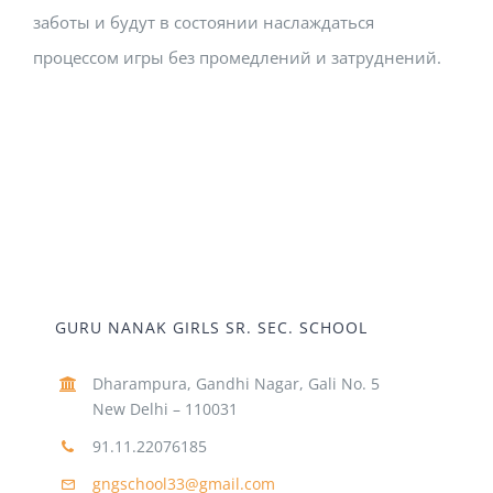
заботы и будут в состоянии наслаждаться
процессом игры без промедлений и затруднений.
GURU NANAK GIRLS SR. SEC. SCHOOL
Dharampura, Gandhi Nagar, Gali No. 5
New Delhi – 110031
91.11.22076185
gngschool33@gmail.com