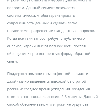
игроки могут отыскать информацию по частым
вопросам. Данный сегмент освежается
систематически, чтобы гарантировать
современность данных и сделать легче
независимое разрешение стандартных вопросов.
Когда всё-таки запрос требует углубленного
анализа, игроки имеют возможность послать
обращение через встроенную форму обратной
связи.
Поддержка помощи в смартфонной варианте
джойказино выделяется высокой быстротой
реакции: среднее время {ожидания|ожидания
ответа в чате составляет всего 2-3 минуты. Данный
способ обеспечивает, что игроки не будут без