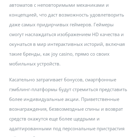
автоматов с неповторимыми механиками и
Building Safety Certificate
концепцией, что даст возможность удовлетворить
даже самых придирчивых геймеров. Геймеры
смогут наслаждаться изображением HD качества и
окунаться в мир интерактивных историй, включая
такие бренды, как joy casino, прямо со своих
мобильных устройств.
Касательно затрагивает бонусов, смартфонные
гэмблинг-платформы будут стремиться представить
более индивидуальные акции. Приветственные
вознаграждения, безвозмездные спины и возврат
средств окажутся еще более щедрыми и
адаптированными под персональные пристрастия