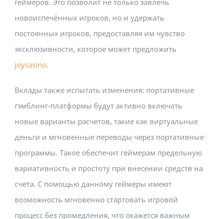
геймеров. Это позволит не только завлечь
новоиспечённых игроков, но и удержать
постоянных игроков, предоставляя им чувство
эксклюзивности, которое может предложить
joycasino
.
Вклады также испытать изменения: портативные
гэмблинг-платформы будут активно включать
новые варианты расчетов, такие как виртуальные
деньги и мгновенные переводы через портативные
программы. Такое обеспечит геймерам предельную
вариативность и простоту при внесении средств на
счета. С помощью данному геймеры имеют
возможность мгновенно стартовать игровой
процесс без промедления, что окажется важным