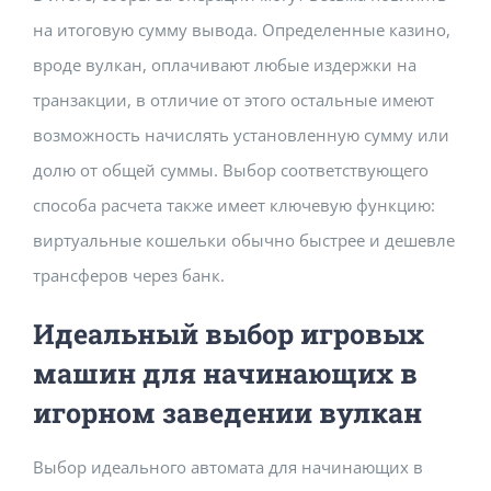
на итоговую сумму вывода. Определенные казино,
вроде вулкан, оплачивают любые издержки на
транзакции, в отличие от этого остальные имеют
возможность начислять установленную сумму или
долю от общей суммы. Выбор соответствующего
способа расчета также имеет ключевую функцию:
виртуальные кошельки обычно быстрее и дешевле
трансферов через банк.
Идеальный выбор игровых
машин для начинающих в
игорном заведении вулкан
Выбор идеального автомата для начинающих в