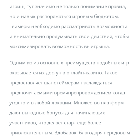
игрищ, тут значимо не только понимание правил,
но и навык распоряжаться игровым бюджетом.
Геймеры необходимо рассматривать возможности
и внимательно продумывать свои действия, чтобы
максимизировать возможность выигрыша.
Одним из из основных преимуществ подобных игр
оказывается их доступ в онлайн-казино. Такое
предоставляет шанс геймерам наслаждаться
предпочитаемыми времяпрепровождением когда
угодно и в любой локации. Множество платформ
дают выгодные бонусы для начинающих
участников, что делает старт еще более
привлекательным. Вдобавок, благодаря передовым