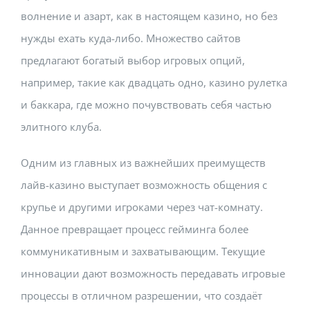
волнение и азарт, как в настоящем казино, но без
нужды ехать куда-либо. Множество сайтов
предлагают богатый выбор игровых опций,
например, такие как двадцать одно, казино рулетка
и баккара, где можно почувствовать себя частью
элитного клуба.
Одним из главных из важнейших преимуществ
лайв-казино выступает возможность общения с
крупье и другими игроками через чат-комнату.
Данное превращает процесс гейминга более
коммуникативным и захватывающим. Текущие
инновации дают возможность передавать игровые
процессы в отличном разрешении, что создаёт