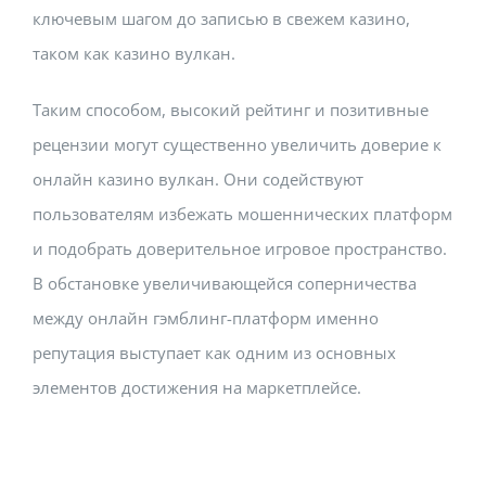
ключевым шагом до записью в свежем казино,
таком как казино вулкан.
Таким способом, высокий рейтинг и позитивные
рецензии могут существенно увеличить доверие к
онлайн казино вулкан. Они содействуют
пользователям избежать мошеннических платформ
и подобрать доверительное игровое пространство.
В обстановке увеличивающейся соперничества
между онлайн гэмблинг-платформ именно
репутация выступает как одним из основных
элементов достижения на маркетплейсе.