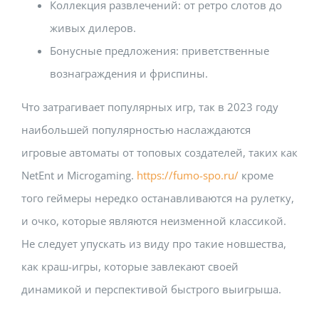
Коллекция развлечений: от ретро слотов до
Building Safety Certificate
живых дилеров.
Бонусные предложения: приветственные
вознаграждения и фриспины.
Что затрагивает популярных игр, так в 2023 году
наибольшей популярностью наслаждаются
игровые автоматы от топовых создателей, таких как
NetEnt и Microgaming.
https://fumo-spo.ru/
кроме
того геймеры нередко останавливаются на рулетку,
и очко, которые являются неизменной классикой.
Не следует упускать из виду про такие новшества,
как краш-игры, которые завлекают своей
динамикой и перспективой быстрого выигрыша.