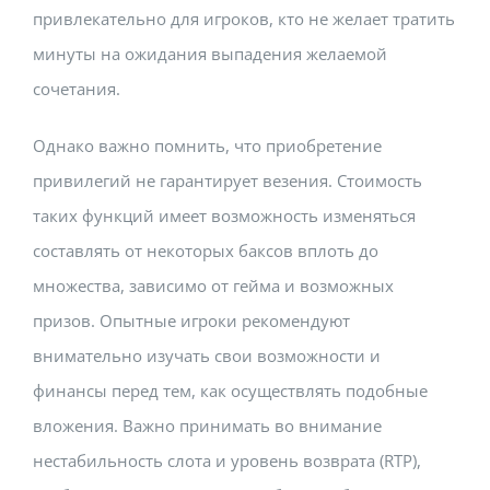
привлекательно для игроков, кто не желает тратить
минуты на ожидания выпадения желаемой
сочетания.
Однако важно помнить, что приобретение
привилегий не гарантирует везения. Стоимость
таких функций имеет возможность изменяться
составлять от некоторых баксов вплоть до
множества, зависимо от гейма и возможных
призов. Опытные игроки рекомендуют
внимательно изучать свои возможности и
финансы перед тем, как осуществлять подобные
вложения. Важно принимать во внимание
нестабильность слота и уровень возврата (RTP),