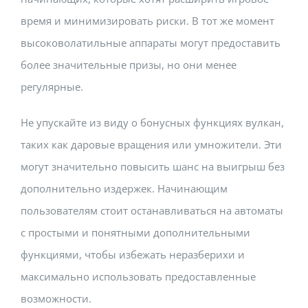
время и минимизировать риски. В тот же момент
высоковолатильные аппараты могут предоставить
более значительные призы, но они менее
регулярные.
Не упускайте из виду о бонусных функциях вулкан,
таких как даровые вращения или умножители. Эти
могут значительно повысить шанс на выигрыш без
дополнительно издержек. Начинающим
пользователям стоит останавливаться на автоматы
с простыми и понятными дополнительными
функциями, чтобы избежать неразберихи и
максимально использовать предоставленные
возможности.