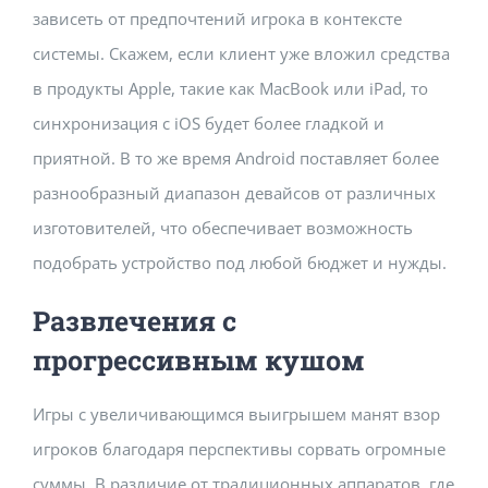
зависеть от предпочтений игрока в контексте
системы. Скажем, если клиент уже вложил средства
в продукты Apple, такие как MacBook или iPad, то
синхронизация с iOS будет более гладкой и
приятной. В то же время Android поставляет более
разнообразный диапазон девайсов от различных
изготовителей, что обеспечивает возможность
подобрать устройство под любой бюджет и нужды.
Развлечения с
прогрессивным кушом
Игры с увеличивающимся выигрышем манят взор
игроков благодаря перспективы сорвать огромные
суммы. В различие от традиционных аппаратов, где