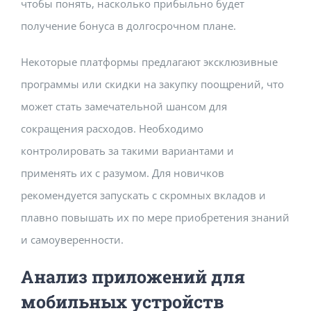
чтобы понять, насколько прибыльно будет
получение бонуса в долгосрочном плане.
Некоторые платформы предлагают эксклюзивные
программы или скидки на закупку поощрений, что
может стать замечательной шансом для
сокращения расходов. Необходимо
контролировать за такими вариантами и
применять их с разумом. Для новичков
рекомендуется запускать с скромных вкладов и
плавно повышать их по мере приобретения знаний
и самоуверенности.
Анализ приложений для
мобильных устройств