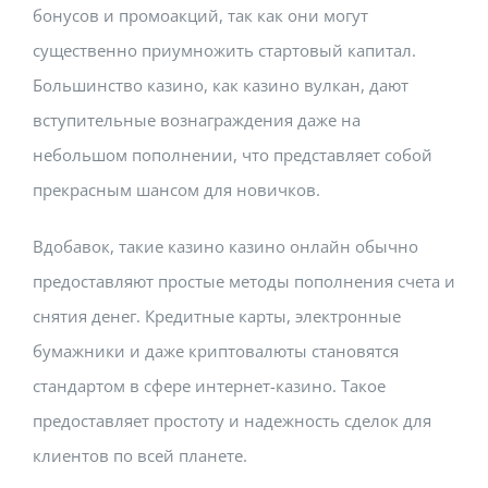
бонусов и промоакций, так как они могут
существенно приумножить стартовый капитал.
Большинство казино, как казино вулкан, дают
вступительные вознаграждения даже на
небольшом пополнении, что представляет собой
прекрасным шансом для новичков.
Вдобавок, такие казино казино онлайн обычно
предоставляют простые методы пополнения счета и
снятия денег. Кредитные карты, электронные
бумажники и даже криптовалюты становятся
стандартом в сфере интернет-казино. Такое
предоставляет простоту и надежность сделок для
клиентов по всей планете.