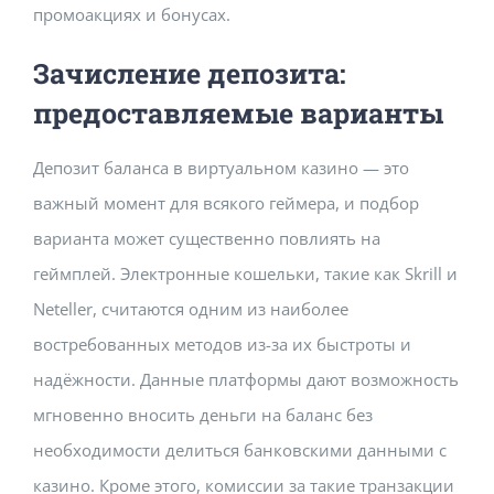
промоакциях и бонусах.
Зачисление депозита:
предоставляемые варианты
Депозит баланса в виртуальном казино — это
важный момент для всякого геймера, и подбор
варианта может существенно повлиять на
геймплей. Электронные кошельки, такие как Skrill и
Neteller, считаются одним из наиболее
востребованных методов из-за их быстроты и
надёжности. Данные платформы дают возможность
мгновенно вносить деньги на баланс без
необходимости делиться банковскими данными с
казино. Кроме этого, комиссии за такие транзакции