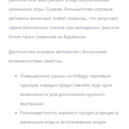
маленькие игры. Скажем, большинство игровые
автоматы включают scatter символы, что запускают
серию бесплатных спинов при выпадении трех или
более таких символов на барабанах.
Достоинства игровых автоматов с бонусными
возможностями заметны:
Повышенные шансы на победу: призовые
турниры нередко предоставляют ещё одни
возможности для достижения крупного
выигрыша.
Разношерстность игрового процесса процесса:
маленькие игры и эксклюзивные опции