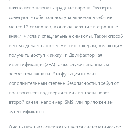
важно использовать трудные пароли. Эксперты
советуют, чтобы код доступа включал в себя не
менее 12 символов, включая верхние и строчные
знаки, числа и специальные символы. Такой способ
весьма делает сложнее миссию хакерам, желающим
получить доступ к аккаунт. Двухфакторная
идентификация (2FA) также служит значимым
элементом защиты. Эта функция вносит
дополнительный степень безопасности, требуя от
пользователя подтверждения личности через
второй канал, например, SMS или приложение-
аутентификатор.
Очень важным аспектом является систематическое