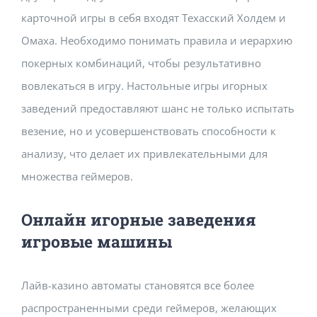
карточной игры в себя входят Техасский Холдем и
Омаха. Необходимо понимать правила и иерархию
покерных комбинаций, чтобы результативно
вовлекаться в игру. Настольные игры игорных
заведений предоставляют шанс не только испытать
везение, но и усовершенствовать способности к
анализу, что делает их привлекательными для
множества геймеров.
Онлайн игорные заведения
игровые машины
Лайв-казино автоматы становятся все более
распространенными среди геймеров, желающих