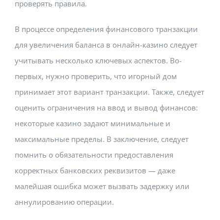
проверять правила.
В процессе определения финансового транзакции
для увеличения баланса в онлайн-казино следует
учитывать несколько ключевых аспектов. Во-
первых, нужно проверить, что игорный дом
принимает этот вариант транзакции. Также, следует
оценить ограничения на ввод и вывод финансов:
некоторые казино задают минимальные и
максимальные пределы. В заключение, следует
помнить о обязательности предоставления
корректных банковских реквизитов — даже
малейшая ошибка может вызвать задержку или
аннулированию операции.