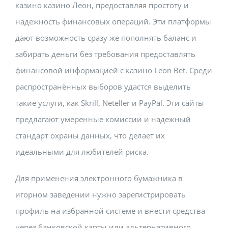
казино казино Леон, предоставляя простоту и
надежность финансовых операций. Эти платформы
дают возможность сразу же пополнять баланс и
забирать деньги без требования предоставлять
финансовой информацией с казино Leon Bet. Среди
распространённых выборов удастся выделить
такие услуги, как Skrill, Neteller и PayPal. Эти сайты
предлагают умеренные комиссии и надежный
стандарт охраны данных, что делает их
идеальными для любителей риска.
Для применения электронного бумажника в
игорном заведении нужно зарегистрировать
профиль на избранной системе и внести средства
через банковской карты или альтернативного