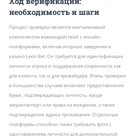
Ход верификации:
необходимость и шаги
Процесс проверки является неотъемлемой
компонентом взаимодействий с онлайн-
платформами, включая игорные заведения и
казино Leon Bet. Он требуется для идентификации
личности игрока и поддержания сохранности как
для клиента, так и для провайдера. Этапы проверки
в большинстве случаев включают предоставление
бумаг, подтверждающих личность, вроде
загранпаспорт или права на вождение, а также
подтверждение адреса проживания. Отдельные
платформы способны также требовать фото с
удостоверением личности для дополнительной