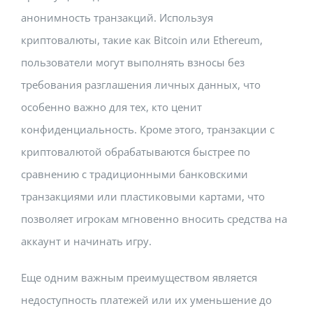
анонимность транзакций. Используя
криптовалюты, такие как Bitcoin или Ethereum,
пользователи могут выполнять взносы без
требования разглашения личных данных, что
особенно важно для тех, кто ценит
конфиденциальность. Кроме этого, транзакции с
криптовалютой обрабатываются быстрее по
сравнению с традиционными банковскими
транзакциями или пластиковыми картами, что
позволяет игрокам мгновенно вносить средства на
аккаунт и начинать игру.
Еще одним важным преимуществом является
недоступность платежей или их уменьшение до