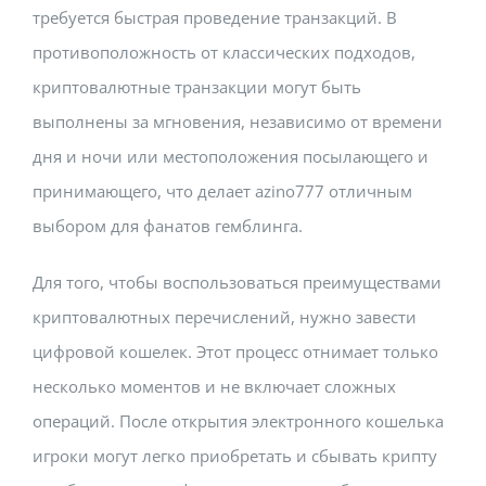
требуется быстрая проведение транзакций. В
противоположность от классических подходов,
криптовалютные транзакции могут быть
выполнены за мгновения, независимо от времени
дня и ночи или местоположения посылающего и
принимающего, что делает azino777 отличным
выбором для фанатов гемблинга.
Для того, чтобы воспользоваться преимуществами
криптовалютных перечислений, нужно завести
цифровой кошелек. Этот процесс отнимает только
несколько моментов и не включает сложных
операций. После открытия электронного кошелька
игроки могут легко приобретать и сбывать крипту