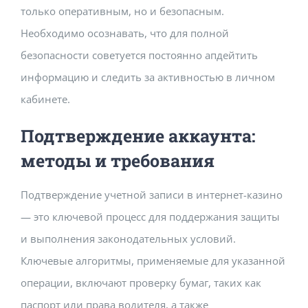
только оперативным, но и безопасным.
Необходимо осознавать, что для полной
безопасности советуется постоянно апдейтить
информацию и следить за активностью в личном
кабинете.
Подтверждение аккаунта:
методы и требования
Подтверждение учетной записи в интернет-казино
— это ключевой процесс для поддержания защиты
и выполнения законодательных условий.
Ключевые алгоритмы, применяемые для указанной
операции, включают проверку бумаг, таких как
паспорт или права водителя, а также