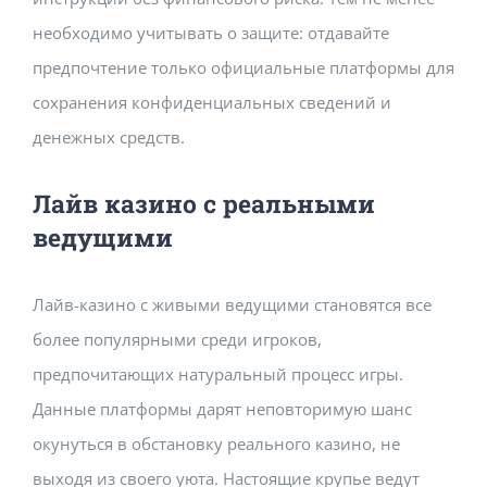
необходимо учитывать о защите: отдавайте
предпочтение только официальные платформы для
сохранения конфиденциальных сведений и
денежных средств.
Лайв казино с реальными
ведущими
Лайв-казино с живыми ведущими становятся все
более популярными среди игроков,
предпочитающих натуральный процесс игры.
Данные платформы дарят неповторимую шанс
окунуться в обстановку реального казино, не
выходя из своего уюта. Настоящие крупье ведут