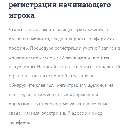
регистрация начинающего
игрока
Чтобы начать захватывающее приключение в
области гэмблинга, следует корректно оформить
профиль. Процедура регистрации учетной записи в
онлайн казино азино 777 несложен и понятен
интуитивно. Начинайте с посещения официальной
страницы, где на основной странице вы
обнаружите клавишу “Регистрация”. Щелкнув на
иконку, вы переместитесь к оформлению
опросника. Тут необходимо указать ключевые
сведения: имя, электронный адрес и номер
телефона.