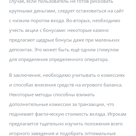
случае, если пользователь не готов рисковать
крупными деньгами, следует остановиться на сайт
с низким порогом входа. Во-вторых, необходимо
учесть акции с бонусами: некоторые казино
предлагают щедрые бонусы даже при маленьких
депозитах. Это может быть ещё одним стимулом
для определения определенного оператора.
В заключение, необходимо учитывать о комиссиях
и способах внесения средств на игрового баланса.
Некоторые методы способны взимать
дополнительные комиссии за транзакции, что
поднимает фактическую стоимость вклада. Игрокам
предлагается тщательно изучить положения всего
игорного заведения и подобрать оптимальные