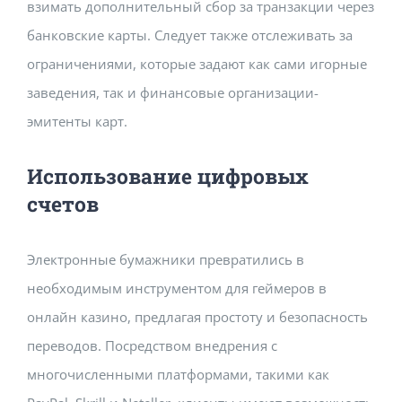
взимать дополнительный сбор за транзакции через
банковские карты. Следует также отслеживать за
ограничениями, которые задают как сами игорные
заведения, так и финансовые организации-
эмитенты карт.
Использование цифровых
счетов
Электронные бумажники превратились в
необходимым инструментом для геймеров в
онлайн казино, предлагая простоту и безопасность
переводов. Посредством внедрения с
многочисленными платформами, такими как