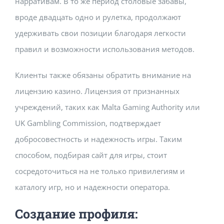
нарративам. В то же период столовые забавы,
вроде двадцать одно и рулетка, продолжают
удерживать свои позиции благодаря легкости
правил и возможности использования методов.
Клиенты также обязаны обратить внимание на
лицензию казино. Лицензия от признанных
учреждений, таких как Malta Gaming Authority или
UK Gambling Commission, подтверждает
добросовестность и надежность игры. Таким
способом, подбирая сайт для игры, стоит
сосредоточиться на не только привилегиям и
каталогу игр, но и надежности оператора.
Создание профиля: