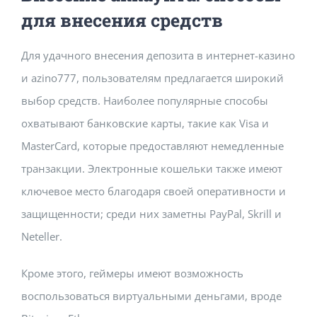
для внесения средств
Для удачного внесения депозита в интернет-казино
и azino777, пользователям предлагается широкий
выбор средств. Наиболее популярные способы
охватывают банковские карты, такие как Visa и
MasterCard, которые предоставляют немедленные
транзакции. Электронные кошельки также имеют
ключевое место благодаря своей оперативности и
защищенности; среди них заметны PayPal, Skrill и
Neteller.
Кроме этого, геймеры имеют возможность
воспользоваться виртуальными деньгами, вроде