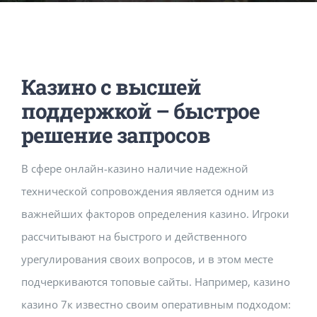
Music Room
Basic Documents
Admission Form
APPLY
NOC
Maths Lab
Staff / Members Lists
Казино с высшей
Fee Structure
Staff List
Home Science Lab
Certificates
поддержкой – быстрое
решение запросов
Annual Calendar
SMC Members
Recognition Certificate
Library
Mandatory Disclosure pdf
В сфере онлайн-казино наличие надежной
технической сопровождения является одним из
Last Three Year Result
PTA Members
Land Certificate
Computer Lab
важнейших факторов определения казино. Игроки
рассчитывают на быстрого и действенного
Fire Safety
урегулирования своих вопросов, и в этом месте
подчеркиваются топовые сайты. Например, казино
Water Health Certificate
казино 7к известно своим оперативным подходом: