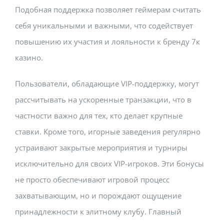
Подобная поддержка позволяет геймерам считать
себя уникальными и важными, что содействует
повышению их участия и лояльности к бренду 7к
казино.
Пользователи, обладающие VIP-поддержку, могут
рассчитывать на ускоренные транзакции, что в
частности важно для тех, кто делает крупные
ставки. Кроме того, игорные заведения регулярно
устраивают закрытые мероприятия и турниры
исключительно для своих VIP-игроков. Эти бонусы
не просто обеспечивают игровой процесс
захватывающим, но и порождают ощущение
принадлежности к элитному клубу. Главный