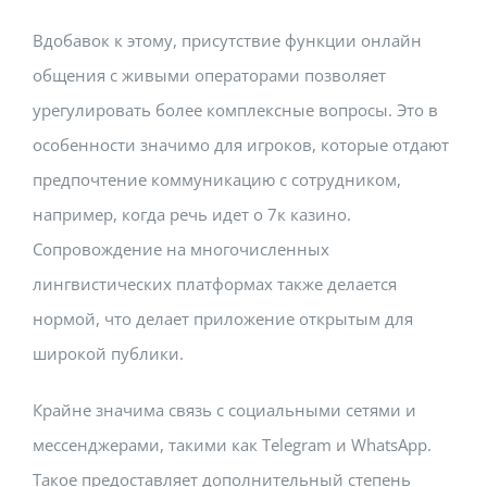
Вдобавок к этому, присутствие функции онлайн
общения с живыми операторами позволяет
урегулировать более комплексные вопросы. Это в
особенности значимо для игроков, которые отдают
предпочтение коммуникацию с сотрудником,
например, когда речь идет о 7к казино.
Сопровождение на многочисленных
лингвистических платформах также делается
нормой, что делает приложение открытым для
широкой публики.
Крайне значима связь с социальными сетями и
мессенджерами, такими как Telegram и WhatsApp.
Такое предоставляет дополнительный степень