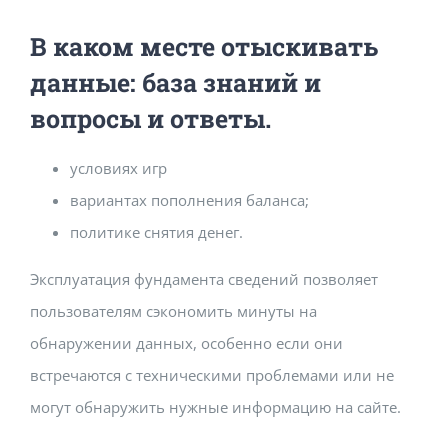
В каком месте отыскивать
данные: база знаний и
вопросы и ответы.
условиях игр
вариантах пополнения баланса;
политике снятия денег.
Эксплуатация фундамента сведений позволяет
пользователям сэкономить минуты на
обнаружении данных, особенно если они
встречаются с техническими проблемами или не
могут обнаружить нужные информацию на сайте.