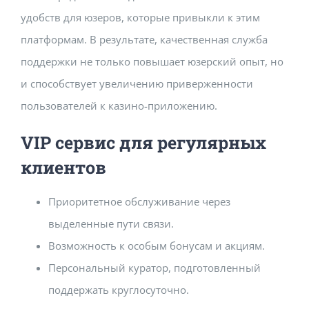
удобств для юзеров, которые привыкли к этим
платформам. В результате, качественная служба
поддержки не только повышает юзерский опыт, но
и способствует увеличению приверженности
пользователей к казино-приложению.
VIP сервис для регулярных
клиентов
Приоритетное обслуживание через
выделенные пути связи.
Возможность к особым бонусам и акциям.
Персональный куратор, подготовленный
поддержать круглосуточно.