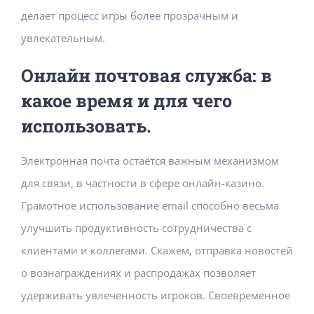
делает процесс игры более прозрачным и
увлекательным.
Онлайн почтовая служба: в
какое время и для чего
использовать.
Электронная почта остаётся важным механизмом
для связи, в частности в сфере онлайн-казино.
Грамотное использование email способно весьма
улучшить продуктивность сотрудничества с
клиентами и коллегами. Скажем, отправка новостей
о вознаграждениях и распродажах позволяет
удерживать увлеченность игроков. Своевременное