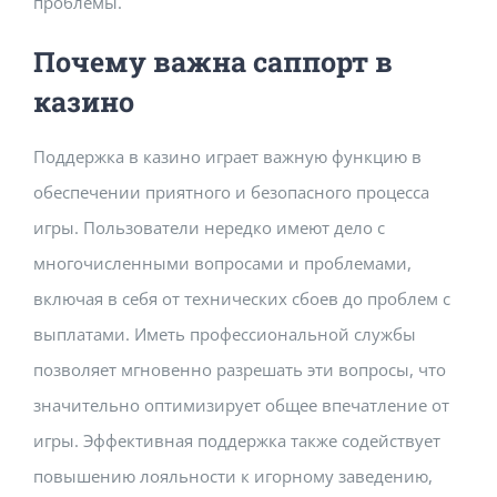
проблемы.
Почему важна саппорт в
казино
Поддержка в казино играет важную функцию в
обеспечении приятного и безопасного процесса
игры. Пользователи нередко имеют дело с
многочисленными вопросами и проблемами,
включая в себя от технических сбоев до проблем с
выплатами. Иметь профессиональной службы
позволяет мгновенно разрешать эти вопросы, что
значительно оптимизирует общее впечатление от
игры. Эффективная поддержка также содействует
повышению лояльности к игорному заведению,