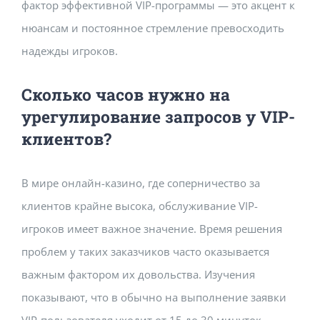
фактор эффективной VIP-программы — это акцент к
нюансам и постоянное стремление превосходить
надежды игроков.
Сколько часов нужно на
урегулирование запросов у VIP-
клиентов?
В мире онлайн-казино, где соперничество за
клиентов крайне высока, обслуживание VIP-
игроков имеет важное значение. Время решения
проблем у таких заказчиков часто оказывается
важным фактором их довольства. Изучения
показывают, что в обычно на выполнение заявки