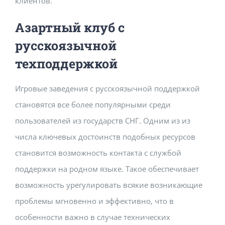
клиентов.
Азартный клуб с
русскоязычной
техподдержкой
Игровые заведения с русскоязычной поддержкой
становятся все более популярными среди
пользователей из государств СНГ. Одним из из
числа ключевых достоинств подобных ресурсов
становится возможность контакта с службой
поддержки на родном языке. Такое обеспечивает
возможность урегулировать всякие возникающие
проблемы мгновенно и эффективно, что в
особенности важно в случае технических