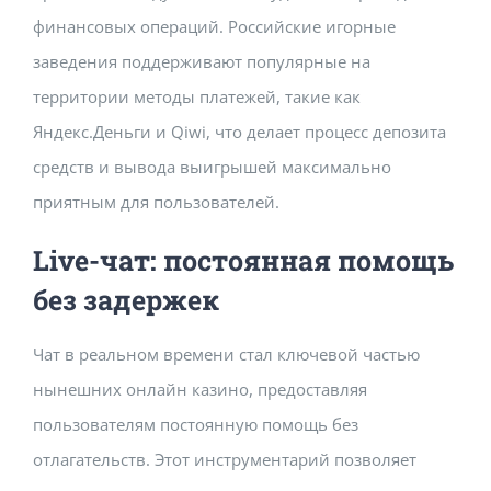
финансовых операций. Российские игорные
заведения поддерживают популярные на
территории методы платежей, такие как
Яндекс.Деньги и Qiwi, что делает процесс депозита
средств и вывода выигрышей максимально
приятным для пользователей.
Live-чат: постоянная помощь
без задержек
Чат в реальном времени стал ключевой частью
нынешних онлайн казино, предоставляя
пользователям постоянную помощь без
отлагательств. Этот инструментарий позволяет