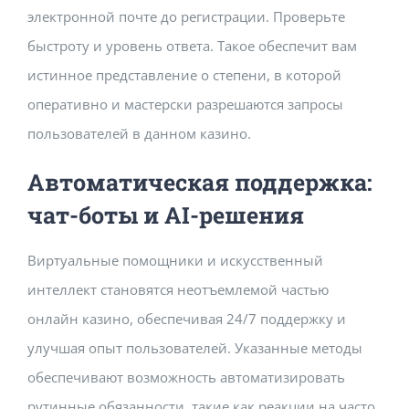
электронной почте до регистрации. Проверьте
быстроту и уровень ответа. Такое обеспечит вам
истинное представление о степени, в которой
оперативно и мастерски разрешаются запросы
пользователей в данном казино.
Автоматическая поддержка:
чат-боты и AI-решения
Виртуальные помощники и искусственный
интеллект становятся неотъемлемой частью
онлайн казино, обеспечивая 24/7 поддержку и
улучшая опыт пользователей. Указанные методы
обеспечивают возможность автоматизировать
рутинные обязанности, такие как реакции на часто