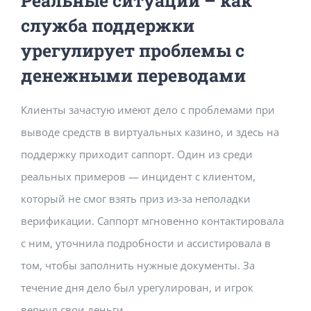
Реальные ситуации – как
служба поддержки
урегулирует проблемы с
денежными переводами
Клиенты зачастую имеют дело с проблемами при
выводе средств в виртуальных казино, и здесь на
поддержку приходит саппорт. Один из среди
реальных примеров — инцидент с клиентом,
который не смог взять приз из-за неполадки
верификации. Саппорт мгновенно контактировала
с ним, уточнила подробности и ассистировала в
том, чтобы заполнить нужные документы. За
течение дня дело был урегулирован, и игрок
вернул свои деньги.