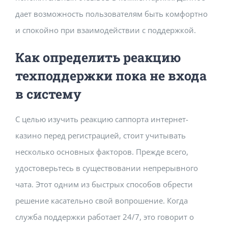
дает возможность пользователям быть комфортно
и спокойно при взаимодействии с поддержкой.
Как определить реакцию
техподдержки пока не входа
в систему
С целью изучить реакцию саппорта интернет-
казино перед регистрацией, стоит учитывать
несколько основных факторов. Прежде всего,
удостоверьтесь в существовании непрерывного
чата. Этот одним из быстрых способов обрести
решение касательно свой вопрошение. Когда
служба поддержки работает 24/7, это говорит о