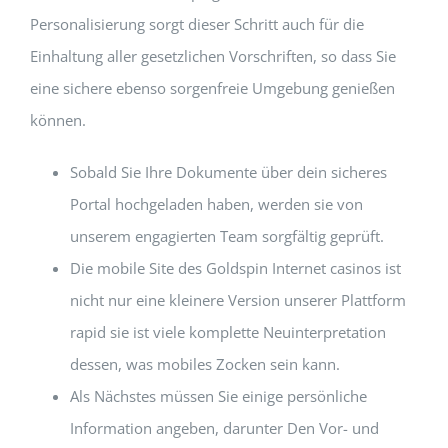
Personalisierung sorgt dieser Schritt auch für die
Einhaltung aller gesetzlichen Vorschriften, so dass Sie
eine sichere ebenso sorgenfreie Umgebung genießen
können.
Sobald Sie Ihre Dokumente über dein sicheres
Portal hochgeladen haben, werden sie von
unserem engagierten Team sorgfältig geprüft.
Die mobile Site des Goldspin Internet casinos ist
nicht nur eine kleinere Version unserer Plattform
rapid sie ist viele komplette Neuinterpretation
dessen, was mobiles Zocken sein kann.
Als Nächstes müssen Sie einige persönliche
Information angeben, darunter Den Vor- und