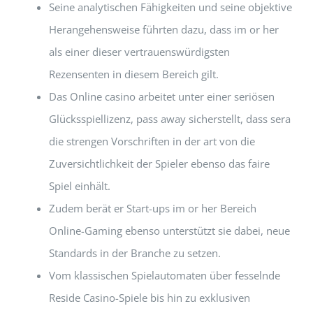
Seine analytischen Fähigkeiten und seine objektive
Herangehensweise führten dazu, dass im or her
als einer dieser vertrauenswürdigsten
Rezensenten in diesem Bereich gilt.
Das Online casino arbeitet unter einer seriösen
Glücksspiellizenz, pass away sicherstellt, dass sera
die strengen Vorschriften in der art von die
Zuversichtlichkeit der Spieler ebenso das faire
Spiel einhält.
Zudem berät er Start-ups im or her Bereich
Online-Gaming ebenso unterstützt sie dabei, neue
Standards in der Branche zu setzen.
Vom klassischen Spielautomaten über fesselnde
Reside Casino-Spiele bis hin zu exklusiven