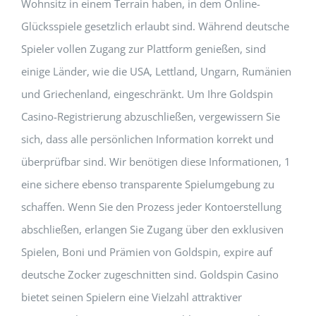
Wohnsitz in einem Terrain haben, in dem Online-
Glücksspiele gesetzlich erlaubt sind. Während deutsche
Spieler vollen Zugang zur Plattform genießen, sind
einige Länder, wie die USA, Lettland, Ungarn, Rumänien
und Griechenland, eingeschränkt. Um Ihre Goldspin
Casino-Registrierung abzuschließen, vergewissern Sie
sich, dass alle persönlichen Information korrekt und
überprüfbar sind. Wir benötigen diese Informationen, 1
eine sichere ebenso transparente Spielumgebung zu
schaffen. Wenn Sie den Prozess jeder Kontoerstellung
abschließen, erlangen Sie Zugang über den exklusiven
Spielen, Boni und Prämien von Goldspin, expire auf
deutsche Zocker zugeschnitten sind. Goldspin Casino
bietet seinen Spielern eine Vielzahl attraktiver