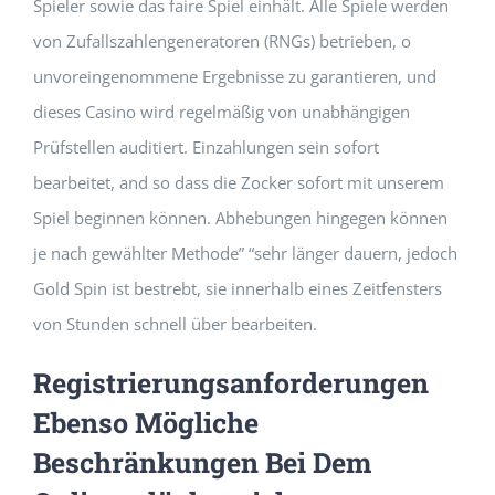
Spieler sowie das faire Spiel einhält. Alle Spiele werden
von Zufallszahlengeneratoren (RNGs) betrieben, o
unvoreingenommene Ergebnisse zu garantieren, und
dieses Casino wird regelmäßig von unabhängigen
Prüfstellen auditiert. Einzahlungen sein sofort
bearbeitet, and so dass die Zocker sofort mit unserem
Spiel beginnen können. Abhebungen hingegen können
je nach gewählter Methode” “sehr länger dauern, jedoch
Gold Spin ist bestrebt, sie innerhalb eines Zeitfensters
von Stunden schnell über bearbeiten.
Registrierungsanforderungen
Ebenso Mögliche
Beschränkungen Bei Dem