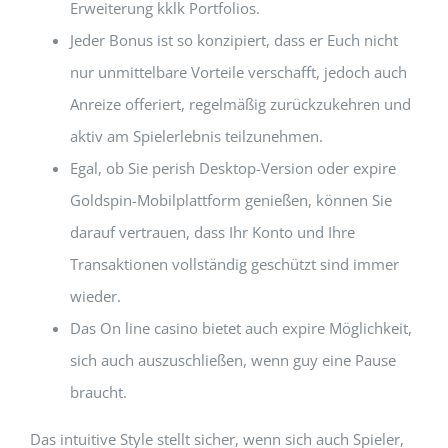
Erweiterung kklk Portfolios.
Jeder Bonus ist so konzipiert, dass er Euch nicht
nur unmittelbare Vorteile verschafft, jedoch auch
Anreize offeriert, regelmäßig zurückzukehren und
aktiv am Spielerlebnis teilzunehmen.
Egal, ob Sie perish Desktop-Version oder expire
Goldspin-Mobilplattform genießen, können Sie
darauf vertrauen, dass Ihr Konto und Ihre
Transaktionen vollständig geschützt sind immer
wieder.
Das On line casino bietet auch expire Möglichkeit,
sich auch auszuschließen, wenn guy eine Pause
braucht.
Das intuitive Style stellt sicher, wenn sich auch Spieler,