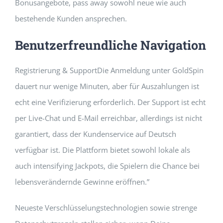
Bonusangebote, pass away sowohl neue wie auch
bestehende Kunden ansprechen.
Benutzerfreundliche Navigation
Registrierung & SupportDie Anmeldung unter GoldSpin
dauert nur wenige Minuten, aber für Auszahlungen ist
echt eine Verifizierung erforderlich. Der Support ist echt
per Live-Chat und E-Mail erreichbar, allerdings ist nicht
garantiert, dass der Kundenservice auf Deutsch
verfügbar ist. Die Plattform bietet sowohl lokale als
auch intensifying Jackpots, die Spielern die Chance bei
lebensverändernde Gewinne eröffnen.”
Neueste Verschlüsselungstechnologien sowie strenge