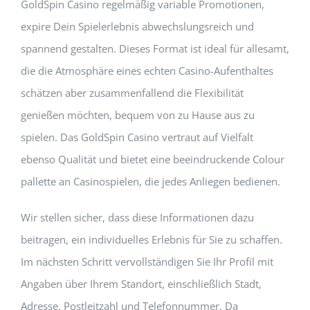
GoldSpin Casino regelmäßig variable Promotionen,
expire Dein Spielerlebnis abwechslungsreich und
spannend gestalten. Dieses Format ist ideal für allesamt,
die die Atmosphäre eines echten Casino-Aufenthaltes
schätzen aber zusammenfallend die Flexibilität
genießen möchten, bequem von zu Hause aus zu
spielen. Das GoldSpin Casino vertraut auf Vielfalt
ebenso Qualität und bietet eine beeindruckende Colour
pallette an Casinospielen, die jedes Anliegen bedienen.
Wir stellen sicher, dass diese Informationen dazu
beitragen, ein individuelles Erlebnis für Sie zu schaffen.
Im nächsten Schritt vervollständigen Sie Ihr Profil mit
Angaben über Ihrem Standort, einschließlich Stadt,
Adresse, Postleitzahl und Telefonnummer. Da