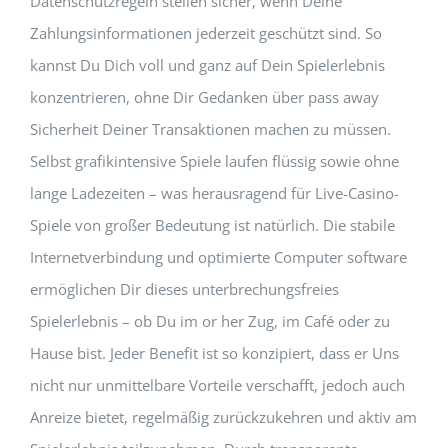
Datenschutzregeln stellen sicher, wenn Deine
Zahlungsinformationen jederzeit geschützt sind. So
kannst Du Dich voll und ganz auf Dein Spielerlebnis
konzentrieren, ohne Dir Gedanken über pass away
Sicherheit Deiner Transaktionen machen zu müssen.
Selbst grafikintensive Spiele laufen flüssig sowie ohne
lange Ladezeiten – was herausragend für Live-Casino-
Spiele von großer Bedeutung ist natürlich. Die stabile
Internetverbindung und optimierte Computer software
ermöglichen Dir dieses unterbrechungsfreies
Spielerlebnis – ob Du im or her Zug, im Café oder zu
Hause bist. Jeder Benefit ist so konzipiert, dass er Uns
nicht nur unmittelbare Vorteile verschafft, jedoch auch
Anreize bietet, regelmäßig zurückzukehren und aktiv am