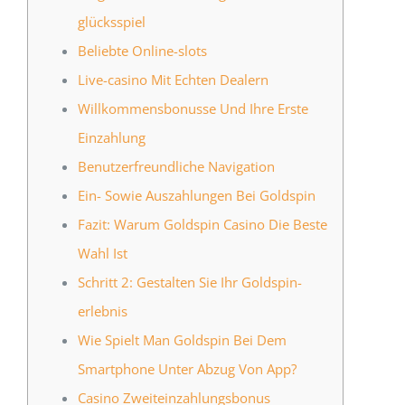
glücksspiel
Building Safety Certificate
Beliebte Online-slots
Live-casino Mit Echten Dealern
Willkommensbonusse Und Ihre Erste
Einzahlung
Benutzerfreundliche Navigation
Ein- Sowie Auszahlungen Bei Goldspin
Fazit: Warum Goldspin Casino Die Beste
Wahl Ist
Schritt 2: Gestalten Sie Ihr Goldspin-
erlebnis
Wie Spielt Man Goldspin Bei Dem
Smartphone Unter Abzug Von App?
Casino Zweiteinzahlungsbonus