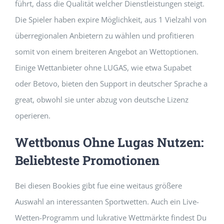
führt, dass die Qualität welcher Dienstleistungen steigt.
Die Spieler haben expire Möglichkeit, aus 1 Vielzahl von
überregionalen Anbietern zu wählen und profitieren
somit von einem breiteren Angebot an Wettoptionen.
Einige Wettanbieter ohne LUGAS, wie etwa Supabet
oder Betovo, bieten den Support in deutscher Sprache a
great, obwohl sie unter abzug von deutsche Lizenz
operieren.
Wettbonus Ohne Lugas Nutzen:
Beliebteste Promotionen
Bei diesen Bookies gibt fue eine weitaus größere
Auswahl an interessanten Sportwetten. Auch ein Live-
Wetten-Programm und lukrative Wettmärkte findest Du