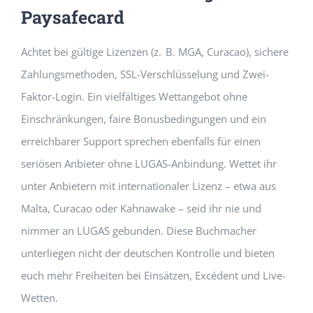
Paysafecard
Achtet bei gültige Lizenzen (z. B. MGA, Curacao), sichere
Zahlungsmethoden, SSL-Verschlüsselung und Zwei-
Faktor-Login. Ein vielfältiges Wettangebot ohne
Einschränkungen, faire Bonusbedingungen und ein
erreichbarer Support sprechen ebenfalls für einen
seriösen Anbieter ohne LUGAS-Anbindung. Wettet ihr
unter Anbietern mit internationaler Lizenz – etwa aus
Malta, Curacao oder Kahnawake – seid ihr nie und
nimmer an LUGAS gebunden. Diese Buchmacher
unterliegen nicht der deutschen Kontrolle und bieten
euch mehr Freiheiten bei Einsätzen, Excédent und Live-
Wetten.