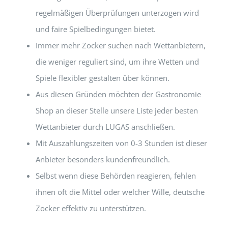
regelmäßigen Überprüfungen unterzogen wird
und faire Spielbedingungen bietet.
Immer mehr Zocker suchen nach Wettanbietern,
die weniger reguliert sind, um ihre Wetten und
Spiele flexibler gestalten über können.
Aus diesen Gründen möchten der Gastronomie
Shop an dieser Stelle unsere Liste jeder besten
Wettanbieter durch LUGAS anschließen.
Mit Auszahlungszeiten von 0-3 Stunden ist dieser
Anbieter besonders kundenfreundlich.
Selbst wenn diese Behörden reagieren, fehlen
ihnen oft die Mittel oder welcher Wille, deutsche
Zocker effektiv zu unterstützen.