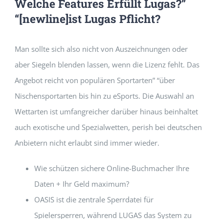
Welche Features Erfüllt Lugas?”
“[newline]ist Lugas Pflicht?
Man sollte sich also nicht von Auszeichnungen oder
aber Siegeln blenden lassen, wenn die Lizenz fehlt. Das
Angebot reicht von populären Sportarten” “über
Nischensportarten bis hin zu eSports. Die Auswahl an
Wettarten ist umfangreicher darüber hinaus beinhaltet
auch exotische und Spezialwetten, perish bei deutschen
Anbietern nicht erlaubt sind immer wieder.
Wie schützen sichere Online-Buchmacher Ihre
Daten + Ihr Geld maximum?
OASIS ist die zentrale Sperrdatei für
Spielersperren, während LUGAS das System zu