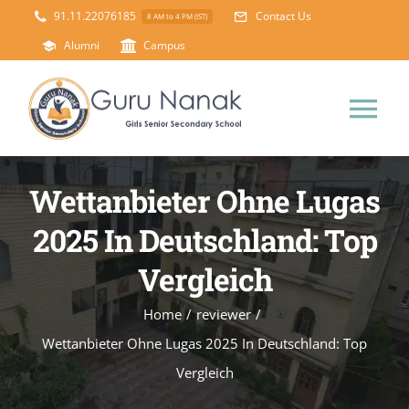
Skip
91.11.22076185
Contact Us
8 AM to 4 PM (IST)
to
Alumni
Campus
content
Tog
Nav
Home
Wettanbieter Ohne Lugas
2025 In Deutschland: Top
About Us
Vergleich
Principal’s Desk
Academics
Home
/
reviewer
/
Wettanbieter Ohne Lugas 2025 In Deutschland: Top
Science Lab
Mandatory Disclosure
Vergleich