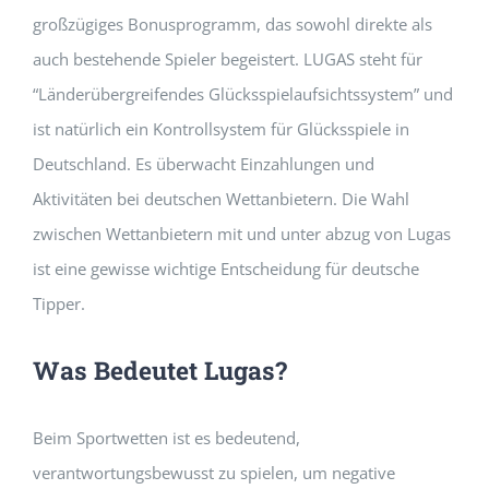
großzügiges Bonusprogramm, das sowohl direkte als
auch bestehende Spieler begeistert. LUGAS steht für
“Länderübergreifendes Glücksspielaufsichtssystem” und
ist natürlich ein Kontrollsystem für Glücksspiele in
Deutschland. Es überwacht Einzahlungen und
Aktivitäten bei deutschen Wettanbietern. Die Wahl
zwischen Wettanbietern mit und unter abzug von Lugas
ist eine gewisse wichtige Entscheidung für deutsche
Tipper.
Was Bedeutet Lugas?
Beim Sportwetten ist es bedeutend,
verantwortungsbewusst zu spielen, um negative