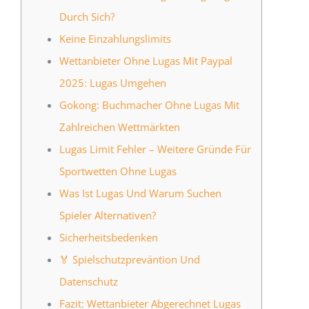
Durch Sich?
Keine Einzahlungslimits
Wettanbieter Ohne Lugas Mit Paypal
2025: Lugas Umgehen
Gokong: Buchmacher Ohne Lugas Mit
Zahlreichen Wettmärkten
Lugas Limit Fehler – Weitere Gründe Für
Sportwetten Ohne Lugas
Was Ist Lugas Und Warum Suchen
Spieler Alternativen?
Sicherheitsbedenken
🏅 Spielschutzpreväntion Und
Datenschutz
Fazit: Wettanbieter Abgerechnet Lugas