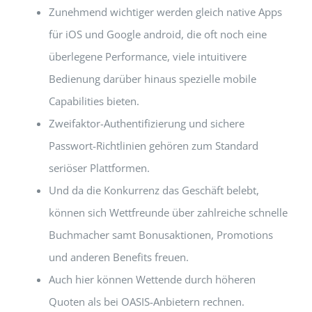
Zunehmend wichtiger werden gleich native Apps
für iOS und Google android, die oft noch eine
überlegene Performance, viele intuitivere
Bedienung darüber hinaus spezielle mobile
Capabilities bieten.
Zweifaktor-Authentifizierung und sichere
Passwort-Richtlinien gehören zum Standard
seriöser Plattformen.
Und da die Konkurrenz das Geschäft belebt,
können sich Wettfreunde über zahlreiche schnelle
Buchmacher samt Bonusaktionen, Promotions
und anderen Benefits freuen.
Auch hier können Wettende durch höheren
Quoten als bei OASIS-Anbietern rechnen.