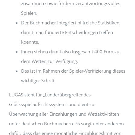
zusammen sowie fördern verantwortungsvolles
Spielen.
Der Buchmacher integriert hilfreiche Statistiken,
damit man fundierte Entscheidungen treffen
koennte.
Ihnen stehen damit also insgesamt 400 Euro zu
dem Wetten zur Verfügung.
Das ist im Rahmen der Spieler-Verifizierung dieses
wichtiger Schritt.
LUGAS steht für „Länderübergreifendes
Glücksspielaufsichtssystem“ und dient zur
Überwachung aller Einzahlungen und Wettaktivitäten
unter deutschen Buchmachern. Es sorgt unter anderem
dafür, dass dasjenige monatliche Einzahlungslimit von