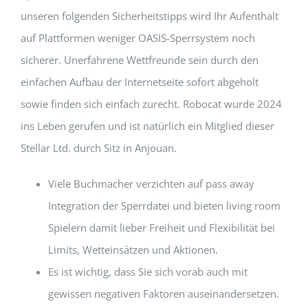
unseren folgenden Sicherheitstipps wird Ihr Aufenthalt
auf Plattformen weniger OASIS-Sperrsystem noch
sicherer. Unerfahrene Wettfreunde sein durch den
einfachen Aufbau der Internetseite sofort abgeholt
sowie finden sich einfach zurecht. Robocat wurde 2024
ins Leben gerufen und ist natürlich ein Mitglied dieser
Stellar Ltd. durch Sitz in Anjouan.
Viele Buchmacher verzichten auf pass away
Integration der Sperrdatei und bieten living room
Spielern damit lieber Freiheit und Flexibilität bei
Limits, Wetteinsätzen und Aktionen.
Es ist wichtig, dass Sie sich vorab auch mit
gewissen negativen Faktoren auseinandersetzen.