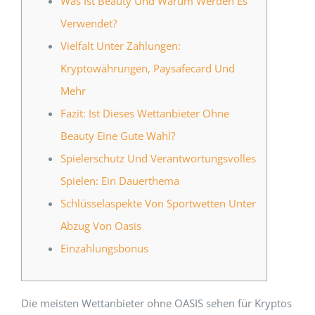
Was Ist Beauty Und Warum Werden Es
Verwendet?
Vielfalt Unter Zahlungen:
Kryptowährungen, Paysafecard Und
Mehr
Fazit: Ist Dieses Wettanbieter Ohne
Beauty Eine Gute Wahl?
Spielerschutz Und Verantwortungsvolles
Spielen: Ein Dauerthema
Schlüsselaspekte Von Sportwetten Unter
Abzug Von Oasis
Einzahlungsbonus
Die meisten Wettanbieter ohne OASIS sehen für Kryptos