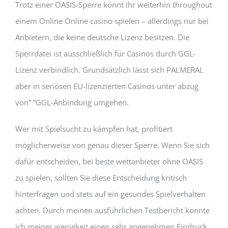
Trotz einer OASIS-Sperre könnt ihr weiterhin throughout
einem Online Online casino spielen – allerdings nur bei
Anbietern, die keine deutsche Lizenz besitzen. Die
Sperrdatei ist ausschließlich für Casinos durch GGL-
Lizenz verbindlich. Grundsätzlich lässt sich PALMERAL
aber in seriösen EU-lizenzierten Casinos unter abzug
von” “GGL-Anbindung umgehen.
Wer mit Spielsucht zu kämpfen hat, profitiert
möglicherweise von genau dieser Sperre. Wenn Sie sich
dafür entscheiden, bei beste wettanbieter ohne OASIS
zu spielen, sollten Sie diese Entscheidung kritisch
hinterfragen und stets auf ein gesundes Spielverhalten
achten. Durch meinen ausführlichen Testbericht konnte
ich meiner wenigkeit einen sehr angenehmen Eindruck